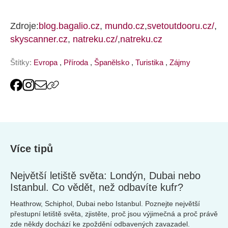
Zdroje:
blog.bagalio.cz
,
mundo.cz
,
svetoutdooru.cz/
,
skyscanner.cz
,
natreku.cz/
,
natreku.cz
Štítky:
Evropa
,
Příroda
,
Španělsko
,
Turistika
,
Zájmy
Více tipů
Největší letiště světa: Londýn, Dubai nebo
Istanbul. Co vědět, než odbavíte kufr?
Heathrow, Schiphol, Dubai nebo Istanbul. Poznejte největší
přestupní letiště světa, zjistěte, proč jsou výjimečná a proč právě
zde někdy dochází ke zpoždění odbavených zavazadel.