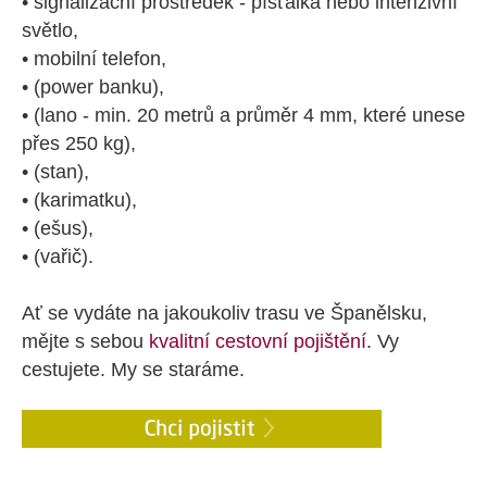
• signalizační prostředek - píšťalka nebo intenzivní
světlo,
• mobilní telefon,
• (power banku),
• (lano - min. 20 metrů a průměr 4 mm, které unese
přes 250 kg),
• (stan),
• (karimatku),
• (ešus),
• (vařič).
Ať se vydáte na jakoukoliv trasu ve Španělsku,
mějte s sebou
kvalitní cestovní pojištění
. Vy
cestujete. My se staráme.