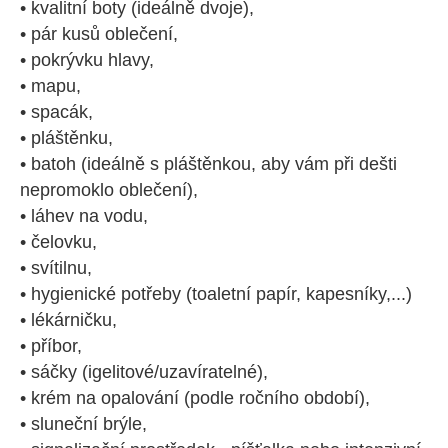
• kvalitní boty (ideálně dvoje),
• pár kusů oblečení,
• pokrývku hlavy,
• mapu,
• spacák,
• pláštěnku,
• batoh (ideálně s pláštěnkou, aby vám při dešti
nepromoklo oblečení),
• láhev na vodu,
• čelovku,
• svítilnu,
• hygienické potřeby (toaletní papír, kapesníky,...)
• lékárničku,
• příbor,
• sáčky (igelitové/uzavíratelné),
• krém na opalování (podle ročního období),
• sluneční brýle,