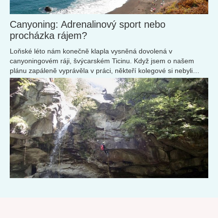
Canyoning: Adrenalinový sport nebo
procházka rájem?
Loňské léto nám konečně klapla vysněná dovolená v
canyoningovém ráji, švýcarském Ticinu. Když jsem o našem
plánu zapáleně vyprávěla v práci, někteří kolegové si nebyli
úplně jistí, co budu vlastně na dovolené dělat.