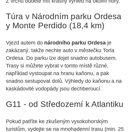
Z vrchu budete mít krásný výhled na okolní hory.
Túra v Národním parku Ordesa
y Monte Perdido (18,4 km)
Vjezd autem do
národního parku Ordesa
je
zakázaný, takže nechte auto v městečku Torla
Ordesa. Do parku lze dojet snadno autobusem.
Trasy si můžete vybrat v tomto místě různé,
například vystoupat na hranu kaňonu, a pak
snadno sestupovat dolů. Výhledy do kaňonu a na
kaskádovité vodopády jsou dechberoucí.
G11 - od Středozemí k Atlantiku
Pokud patříte ke zkušeným vysokohorským
turistům, vydejte se na mnohadenní trasu (min. 25