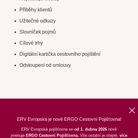
Příběhy klientů
Užitečné odkazy
Slovníček pojmů
Cílové trhy
Digitální kartička cestovního pojištění
Odstoupení od smlouvy
ERV Evropská je nově ERGO Cestovní Pojišťovna!
Nahoru
|
Informace o webu
|
Mapa stránek
ERV Evropská pojišťovna se
od 1. dubna 2026
nově
jmenuje
ERGO
Cestovní Pojišťovna.
Vše ostatní je stejné,
více