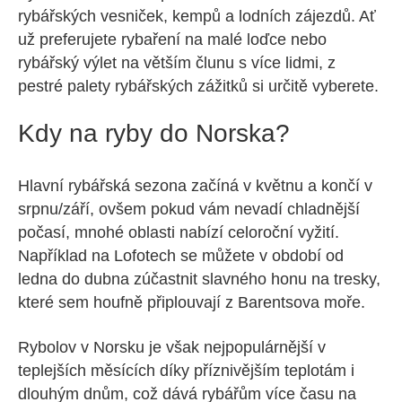
rybářských vesniček, kempů a lodních zájezdů. Ať
už preferujete rybaření na malé loďce nebo
rybářský výlet na větším člunu s více lidmi, z
pestré palety rybářských zážitků si určitě vyberete.
Kdy na ryby do Norska?
Hlavní rybářská sezona začíná v květnu a končí v
srpnu/září, ovšem pokud vám nevadí chladnější
počasí, mnohé oblasti nabízí celoroční vyžití.
Například na Lofotech se můžete v období od
ledna do dubna zúčastnit slavného honu na tresky,
které sem houfně připlouvají z Barentsova moře.
Rybolov v Norsku je však nejpopulárnější v
teplejších měsících díky příznivějším teplotám i
dlouhým dnům, což dává rybářům více času na