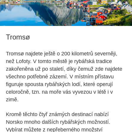
Tromsø
Tromsø najdete ještě o 200 kilometrů severněji,
než Lofoty. V tomto městě je rybářská tradice
zakořeněna už po staletí, díky čemuž zde najdete
všechno potřebné zázemí. V místním přístavu
figuruje spousta rybářských lodí, které operují
celoročně, tzn. na moře vás vyvezou v létě i v
zimě.
Kromě těchto čtyř známých destinací nabízí
Norsko mnoho dalších rybářských možností.
Vybírat můžete z nepřeberného množství