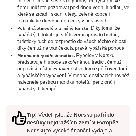
milovníci drsné severské přírody. Při rybaření ve
fjordu můžete pozorovat poklidnou vodní hladinu, ve
které se zrcadlí skalní útesy, zelené kopce i
romantické dřevěné domečky v přístavech.
Díky tomu, že
Poklidná atmosféra a méně turistů.
rybářských lokalit je v této zemi opravdu hodně,
turistický ruch se rozprostře do všech těchto oblastí,
díky čemuž na vás čeká ta pravá rybářská pohoda.
Rybolov v Norsku
Mnohaletá rybářská tradice.
představuje hluboce zakořeněnou tradici, čemuž
odpovídá místní vybavenost ve formě půjčoven lodí
a rybářského vybavení. V mnoha destinacích rovněž
naleznete pestrou nabídku hotelů, penzionů i
rybářských kempů.
Tip!
Věděli jste, že
Norsko patří do
desítky nejdražších zemí v Evropě?
Neriskujte vysoké finanční výdaje a