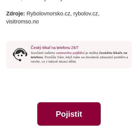
Zdroje:
Rybolovnorsko.cz, rybolov.cz,
visitromso.no
Český lékař na telefonu 24/7
Součástí našeho
cestovního pojištění
je služba
českého lékaře na
telefonu
. Pomůže Vám, když máte na dovolené zdravotní problém a
nevíte, co v takové situaci dělat.
Pojistit