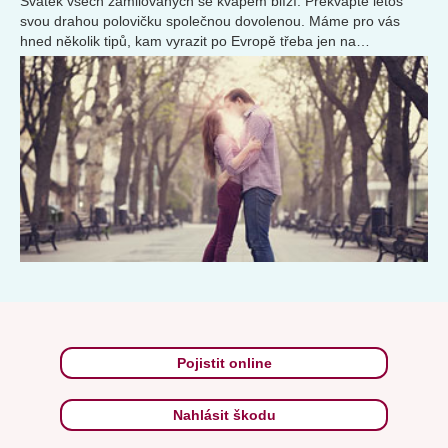
Svátek všech zamilovaných se kvapem blíží. Překvapte letos
svou drahou polovičku společnou dovolenou. Máme pro vás
hned několik tipů, kam vyrazit po Evropě třeba jen na
prodloužený víkend.
Pojistit online
Nahlásit škodu