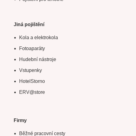
Jiná pojištění
Kola a elektrokola
Fotoaparáty
Hudební nástroje
Vstupenky
HotelStorno
ERV@store
Firmy
Běžné pracovní cesty