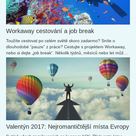
Workaway cestování a job break
Toužíte cestovat po celém světě skoro zadarmo? Sníte o
dlouhodobé “pauze” z práce? Cestujte s projektem Workaway,
nebo si dejte „job break“. Několik týdnů, měsíců nebo let můžete
žít v zahraničí a poznávat...
Valentýn 2017: Nejromantičtější místa Evropy