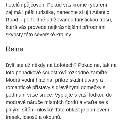
hotelů i půjčoven. Pokud vás kromě rybaření
zajímá i pěší turistika, nenechte si ujít Atlantic
Road – perfektně udržovanou turistickou trasu,
která vás provede nejkrásnějšími přírodními
skvosty této severské krajiny.
Reine
Byli jste už někdy na Lofotech? Pokud ne, tak na
toto pohádkové souostroví rozhodně zamiřte.
Modrá vodní hladina, příkré skalní útvary a
romantické přístavy s dřevěnými domečky si
podmaní vaše srdce. Vyplujte s vaší loďkou do
modravé náruče místních fjordů a vraťte se s
plnými sítěmi úlovků! Tato oblast je domovem
tresek, lososů a okounů.