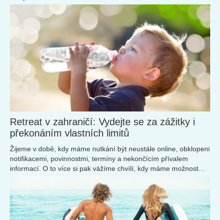
Retreat v zahraničí: Vydejte se za zážitky i
překonáním vlastních limitů
Žijeme v době, kdy máme nutkání být neustále online, obklopeni
notifikacemi, povinnostmi, termíny a nekončícím přívalem
informací. O to více si pak vážíme chvílí, kdy máme možnost
zpomalit, vypnout a dopřát si čas jen pro sebe – třeba na retreat
pobytech, které v posledních letech zažívají velký boom.