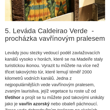
5. Leváda Caldeirao Verde -
procházka vavřínovým pralesem
Levády jsou stezky vedoucí podél zavlažovacích
kanálů vysoko v horách, které se na Madeiře staly
turistickou ikonou. Vyrazit tu můžete na více než
třicet takovýchto túr, které lemují téměř 2000
kilometrů vodních kanálů. Jedna z
nejpopulárnějších vede vavřínovým pralesem,
zvaným laurisilva, jejíž vegetace tu roste už od
třetihor
a projít se tu můžete pod takovými unikáty
jako je
vavřín azorský
nebo obaleň páchnoucí.