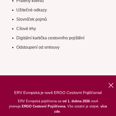
Příběhy klientů
Užitečné odkazy
Slovníček pojmů
Cílové trhy
Digitální kartička cestovního pojištění
Odstoupení od smlouvy
ERV Evropská je nově ERGO Cestovní Pojišťovna!
Nahoru
|
Informace o webu
|
Mapa stránek
ERV Evropská pojišťovna se
od 1. dubna 2026
nově
jmenuje
ERGO
Cestovní Pojišťovna.
Vše ostatní je stejné,
více
©
2026
ERGO Cestovní Pojišťovna, a. s.,
pod dohledem ČNB
zde
.