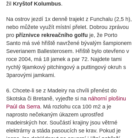
žil
Kryštof Kolumbus
.
Na ostrov jezdí 1x denně trajekt z Funchalu (2,5 h),
nebo můžete využít místní přelet. Dobrou zprávou
pro
příznivce rekreačního golfu
je, že Porto
Santo má své hřiště navržené bývalým šampionem
Severianem Ballesterosem. Hřiště bylo otevřeno v
roce 2004, má 18 jamek a par 72. Najdete tami
rychlý 9jamkový pitchingový a puttingový okruh s
3parovými jamkami.
6. Chcete-li se z Madeiry na chvíli přenést do
Skotska či Bretaně, vyjeďte si na
náhorní plošinu
Paúl da Serra
. Má rozlohu cca 100 m2 a je
naprosto nečekaným úkazem uprostřed
madeirských hor. Součástí krajiny jsou větrné
elektrárny a stáda pasoucích se krav. Pokud je