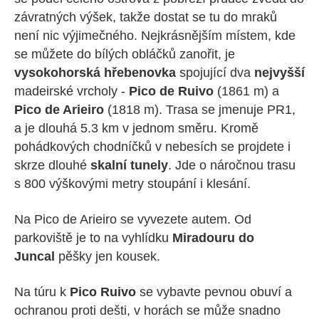
závratných výšek, takže dostat se tu do mraků
není nic výjimečného. Nejkrásnějším místem, kde
se můžete do bílých obláčků zanořit, je
vysokohorská hřebenovka
spojující dva
nejvyšší
madeirské vrcholy -
Pico de Ruivo
(1861 m) a
Pico de Arieiro
(1818 m). Trasa se jmenuje PR1,
a je dlouhá 5.3 km v jednom směru. Kromě
pohádkových chodníčků v nebesích se projdete i
skrze dlouhé
skalní tunely
. Jde o náročnou trasu
s 800 výškovými metry stoupání i klesání.
Na Pico de Arieiro se vyvezete autem. Od
parkoviště je to na vyhlídku
Miradouru do
Juncal
pěšky jen kousek.
Na túru k
Pico Ruivo
se vybavte pevnou obuví a
ochranou proti dešti, v horách se může snadno