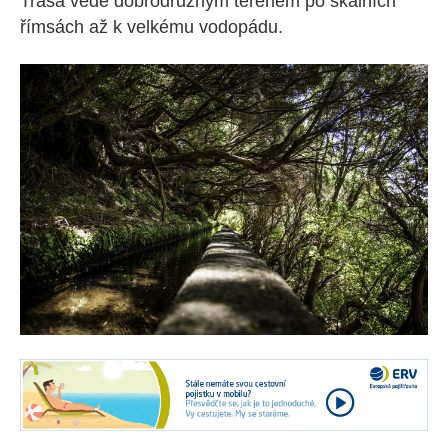
Trasa vede dobrodružným terénem po skalních
římsách až k velkému vodopádu.