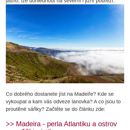
jasno, lze dohlédnout na severní i jižní pobřeží.
Co dobrého dostanete jíst na Madeiře? Kde se
vykoupat a kam vás odveze lanovka? A co jsou to
proutěné sáňky? Začtěte se do článku zde:
>> Madeira - perla Atlantiku a ostrov