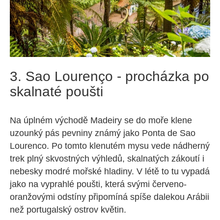
3. Sao Lourenço - procházka po
skalnaté poušti
Na úplném východě Madeiry se do moře klene
uzounký pás pevniny známý jako Ponta de Sao
Lourenco. Po tomto klenutém mysu vede nádherný
trek plný skvostných výhledů, skalnatých zákoutí i
nebesky modré mořské hladiny. V létě to tu vypadá
jako na vyprahlé poušti, která svými červeno-
oranžovými odstíny připomíná spíše dalekou Arábii
než portugalský ostrov květin.