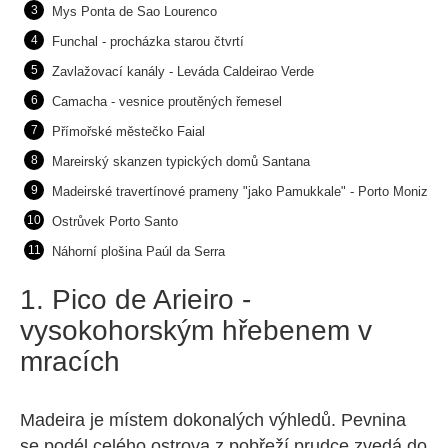
Mys Ponta de Sao Lourenco
Funchal - procházka starou čtvrtí
Zavlažovací kanály - Leváda Caldeirao Verde
Camacha - vesnice proutěných řemesel
Přímořské městečko Faial
Mareirský skanzen typických domů Santana
Madeirské travertínové prameny "jako Pamukkale" - Porto Moniz
Ostrůvek Porto Santo
Náhorní plošina Paúl da Serra
1. Pico de Arieiro -
vysokohorským hřebenem v
mracích
Madeira je místem dokonalých výhledů. Pevnina
se podél celého ostrova z pobřeží prudce zvedá do