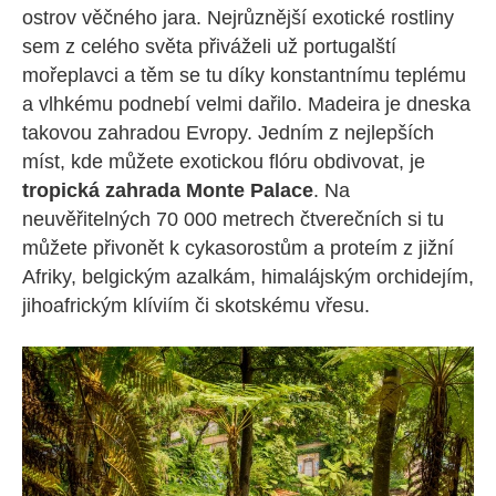
ostrov věčného jara. Nejrůznější exotické rostliny
sem z celého světa přiváželi už portugalští
mořeplavci a těm se tu díky konstantnímu teplému
a vlhkému podnebí velmi dařilo. Madeira je dneska
takovou zahradou Evropy. Jedním z nejlepších
míst, kde můžete exotickou flóru obdivovat, je
tropická zahrada Monte Palace
. Na
neuvěřitelných 70 000 metrech čtverečních si tu
můžete přivonět k cykasorostům a proteím z jižní
Afriky, belgickým azalkám, himalájským orchidejím,
jihoafrickým klíviím či skotskému vřesu.