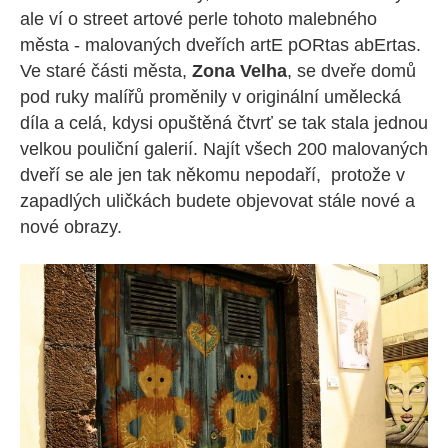
ale ví o street artové perle tohoto malebného
města - malovaných dveřích artE pORtas abErtas.
Ve staré části města,
Zona Velha
, se dveře domů
pod ruky malířů proměnily v originální umělecká
díla a celá, kdysi opuštěná čtvrť se tak stala jednou
velkou pouliční galerií. Najít všech 200 malovaných
dveří se ale jen tak někomu nepodaří, protože v
zapadlých uličkách budete objevovat stále nové a
nové obrazy.