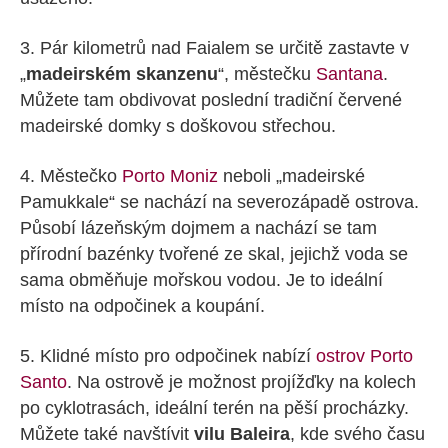
3. Pár kilometrů nad Faialem se určitě zastavte v
„
madeirském skanzenu
“, městečku
Santana
.
Můžete tam obdivovat poslední tradiční červené
madeirské domky s doškovou střechou.
4. Městečko
Porto Moniz
neboli „madeirské
Pamukkale“ se nachází na severozápadě ostrova.
Působí lázeňským dojmem a nachází se tam
přírodní bazénky tvořené ze skal, jejichž voda se
sama obměňuje mořskou vodou. Je to ideální
místo na odpočinek a koupání.
5. Klidné místo pro odpočinek nabízí
ostrov Porto
Santo
. Na ostrově je možnost projížďky na kolech
po cyklotrasách, ideální terén na pěší procházky.
Můžete také navštívit
vilu Baleira
, kde svého času