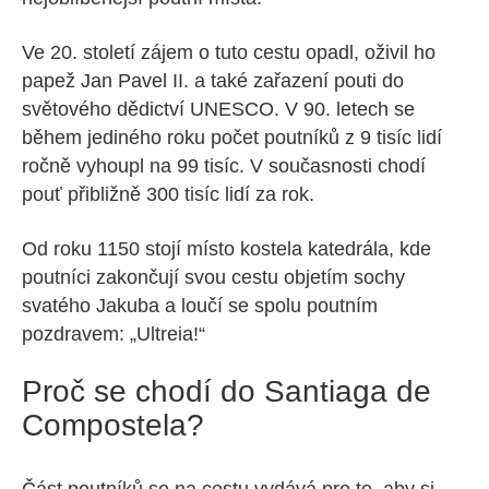
Ve 20. století zájem o tuto cestu opadl, oživil ho
papež Jan Pavel II. a také zařazení pouti do
světového dědictví UNESCO. V 90. letech se
během jediného roku počet poutníků z 9 tisíc lidí
ročně vyhoupl na 99 tisíc. V současnosti chodí
pouť přibližně 300 tisíc lidí za rok.
Od roku 1150 stojí místo kostela katedrála, kde
poutníci zakončují svou cestu objetím sochy
svatého Jakuba a loučí se spolu poutním
pozdravem: „Ultreia!“
Proč se chodí do Santiaga de
Compostela?
Část poutníků se na cestu vydává pro to, aby si