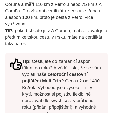
Coruña a měří 110 km z Ferrolu nebo 75 km z A
Coruña. Pro získání certifikátu z cesty je třeba ujít
alespoň 100 km, proto je cesta z Ferrol více
využívaná.
TIP:
pokud chcete jít z A Coruña, a absolvovali jste
předtím keltskou cestu v Irsku, máte na certifikát
taky nárok.
Tip!
Cestujete do zahraničí aspoň
třikrát do roka? A věděli jste, že se vám
vyplatí naše
celoroční cestovní
pojištění MultiTrip?
Cena už od 1490
Kč/rok. Výhodou jsou vysoké limity
krytí, možnost si pojistku flexibilně
upravovat dle svých cest v průběhu
roku (přidání připojištění), a výhodné