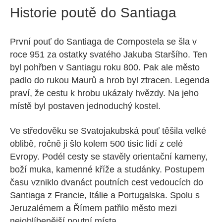
Historie poutě do Santiaga
První pouť do Santiaga de Compostela se šla v
roce 951 za ostatky svatého Jakuba Staršího. Ten
byl pohřben v Santiagu roku 800. Pak ale město
padlo do rukou Maurů a hrob byl ztracen. Legenda
praví, že cestu k hrobu ukázaly hvězdy. Na jeho
místě byl postaven jednoduchý kostel.
Ve středověku se Svatojakubská pouť těšila velké
oblibě, ročně ji šlo kolem 500 tisíc lidí z celé
Evropy. Podél cesty se stavěly orientační kameny,
boží muka, kamenné kříže a studánky. Postupem
času vzniklo dvanáct poutních cest vedoucích do
Santiaga z Francie, Itálie a Portugalska. Spolu s
Jeruzalémem a Římem patřilo město mezi
nejoblíbenější poutní místa.