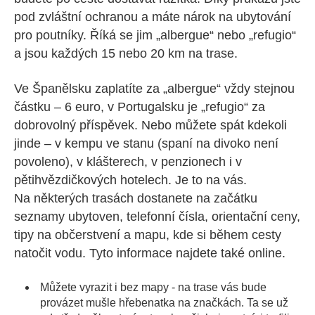
pod zvláštní ochranou a máte nárok na ubytování
pro poutníky. Říká se jim „albergue“ nebo „refugio“
a jsou každých 15 nebo 20 km na trase.
Ve Španělsku zaplatíte za „albergue“ vždy stejnou
částku – 6 euro, v Portugalsku je „refugio“ za
dobrovolný příspěvek. Nebo můžete spát kdekoli
jinde – v kempu ve stanu (spaní na divoko není
povoleno), v klášterech, v penzionech i v
pětihvězdičkových hotelech. Je to na vás.
Na některých trasách dostanete na začátku
seznamy ubytoven, telefonní čísla, orientační ceny,
tipy na občerstvení a mapu, kde si během cesty
natočit vodu. Tyto informace najdete také online.
Můžete vyrazit i bez mapy - na trase vás bude
provázet mušle hřebenatka na značkách. Ta se už