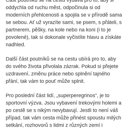
oddychla od ruchu měst, odpočinula si od
moderních přehlcenosti a spojila se v přírodě sama
se sebou. Ať už vyrazíte sami, se psem, s přáteli, s
partnerem, pěšky, na kole nebo na koni (i to je
povolené), tak si dokonale vyčistíte hlavu a získáte
nadhled.
Další část poutníků se na cestu ubírá pro to, aby
do svého života přivolala zázrak. Pokud si přejete
uzdravení, změnu práce nebo splnění tajného
přání, tak vám to pouť může splnit.
Pro poslední část lidí, „superperegrinos”, je to
sportovní výzva. Jsou vybavení trekovými holemi a
po cestě se s nikým nevybavují. Jestli to není váš
případ, tak vám cesta může přinést spoustu milých
setkání, rozhovorů s lidmi z různých zemí i