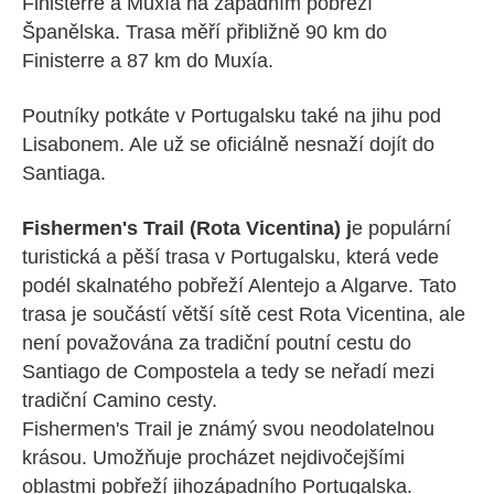
Finisterre a Muxía na západním pobřeží
Španělska. Trasa měří přibližně 90 km do
Finisterre a 87 km do Muxía.
Poutníky potkáte v Portugalsku také na jihu pod
Lisabonem. Ale už se oficiálně nesnaží dojít do
Santiaga.
Fishermen's Trail (Rota Vicentina) j
e populární
turistická a pěší trasa v Portugalsku, která vede
podél skalnatého pobřeží Alentejo a Algarve. Tato
trasa je součástí větší sítě cest Rota Vicentina, ale
není považována za tradiční poutní cestu do
Santiago de Compostela a tedy se neřadí mezi
tradiční Camino cesty.
Fishermen's Trail je známý svou neodolatelnou
krásou. Umožňuje procházet nejdivočejšími
oblastmi pobřeží jihozápadního Portugalska.