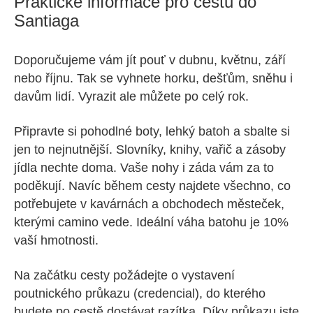
Praktické informace pro cestu do
Santiaga
Doporučujeme vám jít pouť v dubnu, květnu, září
nebo říjnu. Tak se vyhnete horku, dešťům, sněhu i
davům lidí. Vyrazit ale můžete po celý rok.
Připravte si pohodlné boty, lehký batoh a sbalte si
jen to nejnutnější. Slovníky, knihy, vařič a zásoby
jídla nechte doma. Vaše nohy i záda vám za to
poděkují. Navíc během cesty najdete všechno, co
potřebujete v kavárnách a obchodech městeček,
kterými camino vede. Ideální váha batohu je 10%
vaší hmotnosti.
Na začátku cesty požádejte o vystavení
poutnického průkazu (credencial), do kterého
budete po cestě dostávat razítka. Díky průkazu jste