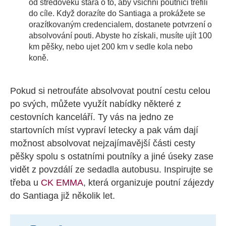
od středověku stará o to, aby všichni poutníci trefili
do cíle. Když dorazíte do Santiaga a prokážete se
orazítkovaným credencialem, dostanete potvrzení o
absolvování pouti. Abyste ho získali, musíte ujít 100
km pěšky, nebo ujet 200 km v sedle kola nebo
koně.
Pokud si netroufáte absolvovat poutní cestu celou
po svých, můžete využít nabídky některé z
cestovních kanceláří. Ty vás na jedno ze
startovních míst vypraví letecky a pak vám dají
možnost absolvovat nejzajímavější části cesty
pěšky spolu s ostatními poutníky a jiné úseky zase
vidět z povzdálí ze sedadla autobusu. Inspirujte se
třeba u
CK EMMA
, která organizuje poutní zájezdy
do Santiaga již několik let.