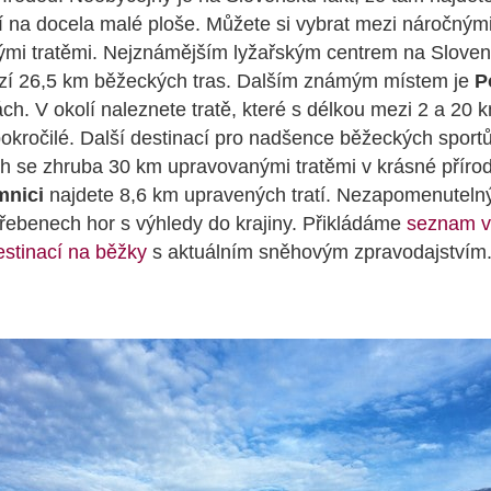
í na docela malé ploše. Můžete si vybrat mezi náročnými
kými tratěmi. Nejznámějším lyžařským centrem na Slove
ízí 26,5 km běžeckých tras. Dalším známým místem je
P
ch. V okolí naleznete tratě, které s délkou mezi 2 a 20 k
pokročilé. Další destinací pro nadšence běžeckých sport
h se zhruba 30 km upravovanými tratěmi v krásné příro
mnici
najdete 8,6 km upravených tratí. Nezapomenuteln
hřebenech hor s výhledy do krajiny. Přikládáme
seznam v
stinací na běžky
s aktuálním sněhovým zpravodajstvím