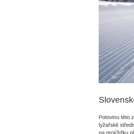
Slovensk
Polovinu této 
lyžařské střed
na projížďku p