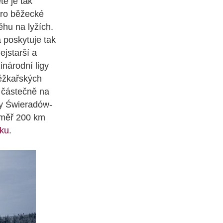
te je tak
pro běžecké
ěhu na lyžích.
 poskytuje tak
ejstarší a
národní ligy
ěžkařských
, částečně na
vy Świeradów-
téměř 200 km
sku
.