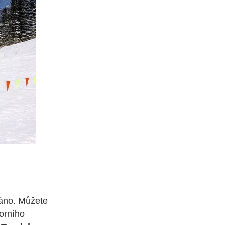
ráno. Můžete
Horního