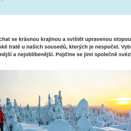
chat se krásnou krajinou a svištět upravenou stopou
ské tratě u našich sousedů, kterých je nespočet. Vyb
mější a nejoblíbenější. Pojďme se jimi společně svézt