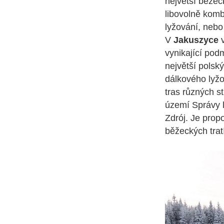
největší běžeck
libovolně komb
lyžování, nebo
V
Jakuszyce
v
vynikající pod
největší polsk
dálkového lyž
tras různých s
území Správy 
Zdrój. Je prop
běžeckých trat