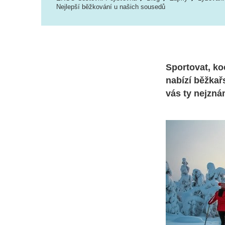
Nejlepší běžkování u našich sousedů
Sportovat, ko
nabízí běžkař
vás ty nejzná