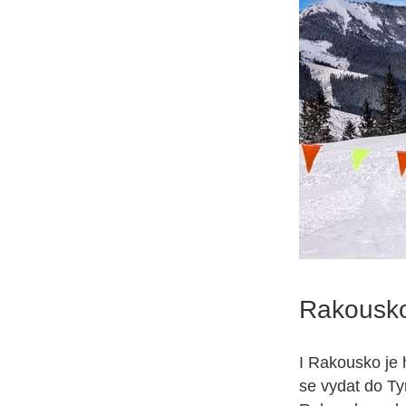
Rakousk
I Rakousko je 
se vydat do Ty