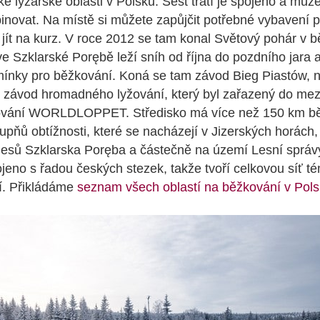
é lyžařské oblasti v Polsku. Šest tratí je spojeno a může
inovat. Na místě si můžete zapůjčit potřebné vybavení 
 jít na kurz. V roce 2012 se tam konal Světový pohár v b
e Szklarské Porębě leží sníh od října do pozdního jara a
mínky pro běžkování. Koná se tam závod Bieg Piastów, n
ý závod hromadného lyžování, který byl zařazený do mezi
ování WORLDLOPPET. Středisko má více než 150 km b
tupňů obtížnosti, které se nacházejí v Jizerských horách
lesů Szklarska Poręba a částečně na území Lesní sprá
ojeno s řadou českých stezek, takže tvoří celkovou síť 
í. Přikládáme
seznam všech oblastí na běžkování v Pol