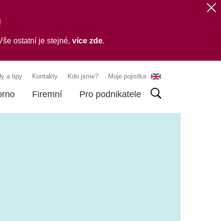
!
še ostatní je stejné,
více zde
.
y a tipy
Kontakty
Kdo jsme?
Moje pojistka
orno
Firemní
Pro podnikatele