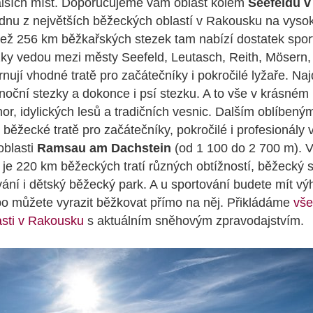
lších míst. Doporučujeme vám oblast kolem
Seefeldu v
dnu z největších běžeckých oblastí v Rakousku na vyso
než 256 km běžkařských stezek tam nabízí dostatek spor
zky vedou mezi městy Seefeld, Leutasch, Reith, Mösern
rnují vhodné tratě pro začátečníky i pokročilé lyžaře. Na
noční stezky a dokonce i psí stezku. A to vše v krásném 
or, idylických lesů a tradičních vesnic. Dalším oblíben
běžecké tratě pro začátečníky, pokročilé i profesionály 
oblasti
Ramsau am Dachstein
(od 1 100 do 2 700 m). V
 je 220 km běžeckých tratí různých obtížností, běžecký st
vání i dětský běžecký park. A u sportování budete mít vý
o můžete vyrazit běžkovat přímo na něj. Přikládáme
vš
asti v Rakousku
s aktuálním sněhovým zpravodajstvím.