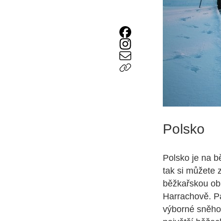
Polsko
Polsko je na b
tak si můžete 
běžkařskou obl
Harrachově. Pa
výborné sněhov