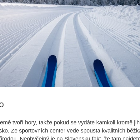
o
země tvoří hory, takže pokud se vydáte kamkoli kromě jih
isko. Ze sportovních center vede spousta kvalitních běžk
řírodou. Neobyčejný je na Slovensku fakt, že tam najdet