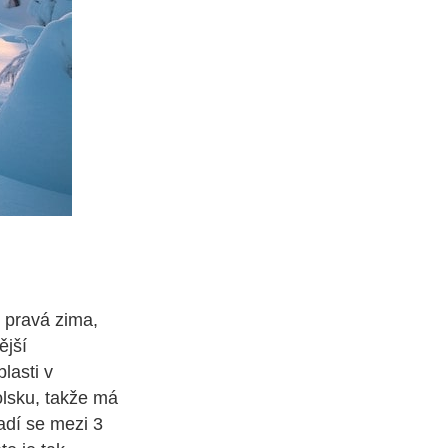
 pravá zima,
ější
blasti v
olsku, takže má
adí se mezi 3