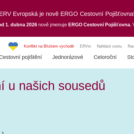
ERV Evropská je nově ERGO Cestovní Pojišťovna
od 1. dubna 2026
nově jmenuje
ERGO
Cestovní Pojišťovna.
V
Konflikt na Blízkém východě
ERVin
Nahlásit cestu
Rad
Cestovní pojištění
Jednorázové
Celoroční
St
í u našich sousedů