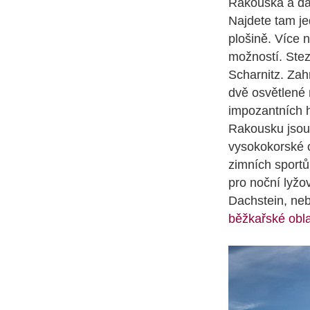
Rakouska a da
Najdete tam je
plošině. Více 
možností. Ste
Scharnitz. Zah
dvě osvětlené 
impozantních h
Rakousku jsou 
vysokokorské 
zimních sportů
pro noční lyžo
Dachstein, neb
běžkařské obl