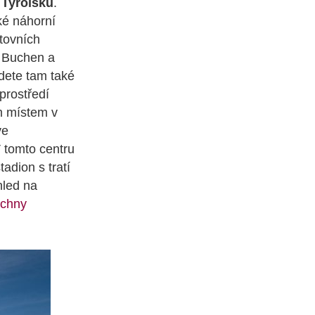
 Tyrolsku
.
ké náhorní
tovních
, Buchen a
jdete tam také
prostředí
ým místem v
ve
 tomto centru
adion s tratí
hled na
echny