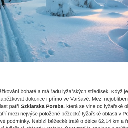
ěžkování bohaté a má řadu lyžařských středisek. Když je
zaběžkovat dokonce i přímo ve Varšavě. Mezi nejoblíben
ast patří
Szklarska Poreba
, která se vine od lyžařské o
tří mezi nejvýše položené běžecké lyžařské oblasti v P
é podmínky. Nabízí běžecké tratě o délce 62,14 km a ř