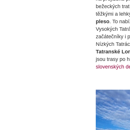
bežeckých trat
těžkými a leh
pleso
. To nab
Vysokých Tatrá
začátečníky i 
Nízkých Tatrác
Tatranské Lo
jsou trasy po 
slovenských de