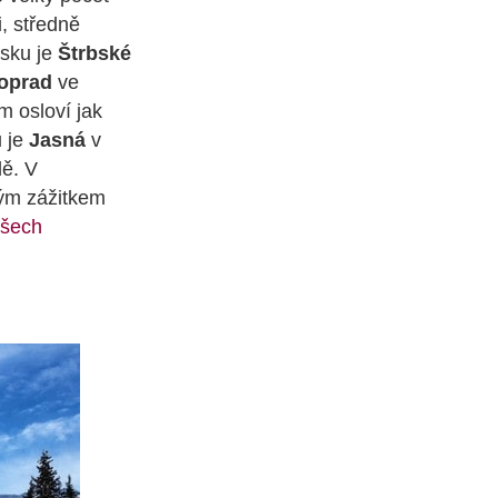
, středně
nsku je
Štrbské
oprad
ve
m osloví jak
ů je
Jasná
v
dě. V
ým zážitkem
šech
.