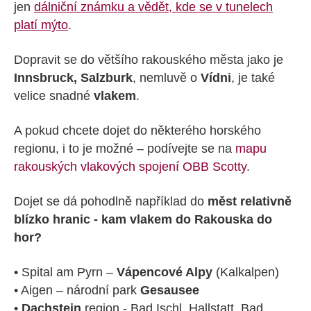
jen
dálniční známku a vědět, kde se v tunelech
platí mýto
.
Dopravit se do většího rakouského města jako je
Innsbruck, Salzburk
, nemluvě o
Vídni
, je také
velice snadné
vlakem
.
A pokud chcete dojet do některého horského
regionu, i to je možné – podívejte se na
mapu
rakouských vlakových spojení OBB Scotty
.
Dojet se dá pohodlně například do
měst relativně
blízko hranic - kam vlakem do Rakouska do
hor?
• Spital am Pyrn –
Vápencové Alpy
(Kalkalpen)
• Aigen – národní park
Gesausee
•
Dachstein
region - Bad Ischl, Hallstatt, Bad