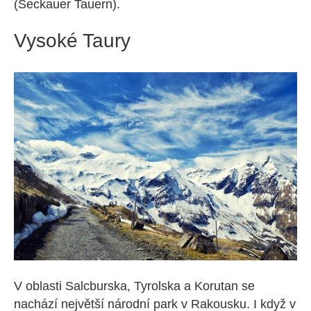
(Seckauer Tauern).
Vysoké Taury
V oblasti Salcburska, Tyrolska a Korutan se
nachází největší národní park v Rakousku. I když v