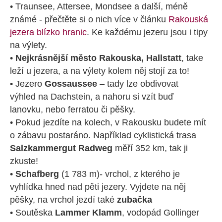
• Traunsee, Attersee, Mondsee a další, méně
známé - přečtěte si o nich více v článku
Rakouská
jezera blízko hranic
. Ke každému jezeru jsou i tipy
na výlety.
•
Nejkrásnější město Rakouska, Hallstatt
, take
leží u jezera, a na výlety kolem něj stojí za to!
• Jezero
Gossaussee
– tady lze obdivovat
výhled na Dachstein, a nahoru si vzít buď
lanovku, nebo ferratou či pěšky.
• Pokud jezdíte na kolech, v Rakousku budete mít
o zábavu postaráno. Například cyklistická trasa
Salzkammergut Radweg
měří 352 km, tak ji
zkuste!
•
Schafberg
(1 783 m)- vrchol, z kterého je
vyhlídka hned nad pěti jezery. Vyjdete na něj
pěšky, na vrchol jezdí také
zubačka
• Soutěska
Lammer Klamm
, vodopád Gollinger