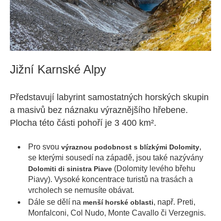
Jižní Karnské Alpy
Představují labyrint samostatných horských skupin
a masivů bez náznaku výraznějšího hřebene.
Plocha této části pohoří je 3 400 km².
Pro svou
,
výraznou podobnost s blízkými Dolomity
se kterými sousedí na západě, jsou také nazývány
(Dolomity levého břehu
Dolomiti di sinistra Piave
Piavy). Vysoké koncentrace turistů na trasách a
vrcholech se nemusíte obávat.
Dále se dělí na
, např. Preti,
menší horské oblasti
Monfalconi, Col Nudo, Monte Cavallo či Verzegnis.