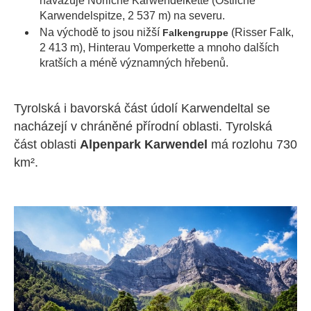
navazuje Nörliche Karwendelkette (Östliche
Karwendelspitze, 2 537 m) na severu.
Na východě to jsou nižší
(Risser Falk,
Falkengruppe
2 413 m), Hinterau Vomperkette a mnoho dalších
kratších a méně významných hřebenů.
Tyrolská i bavorská část údolí Karwendeltal se
nacházejí v chráněné přírodní oblasti. Tyrolská
část oblasti
Alpenpark Karwendel
má rozlohu 730
km².