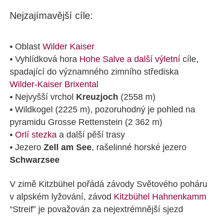
Nejzajímavější cíle:
• Oblast
Wilder Kaiser
• Vyhlídková hora
Hohe Salve a další výletní
cíle,
spadající do významného zimního střediska
Wilder-Kaiser Brixental
• Nejvyšší vrchol
Kreuzjoch
(2558 m)
• Wildkogel (2225 m), pozoruhodný je pohled na
pyramidu Grosse Rettenstein (2 362 m)
•
Orlí stezka
a další pěší trasy
• Jezero
Zell am See
, rašelinné horské jezero
Schwarzsee
V zimě Kitzbühel pořádá závody Světového poháru
v alpském lyžování, závod
Kitzbühel Hahnenkamm
“Streif” je považován za nejextrémnější sjezd