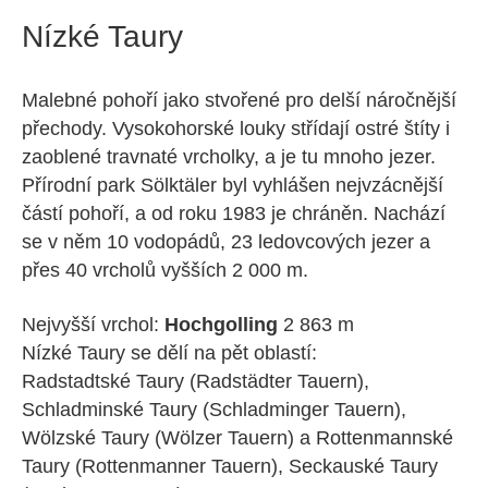
Nízké Taury
Malebné pohoří jako stvořené pro delší náročnější
přechody. Vysokohorské louky střídají ostré štíty i
zaoblené travnaté vrcholky, a je tu mnoho jezer.
Přírodní park Sölktäler byl vyhlášen nejvzácnější
částí pohoří, a od roku 1983 je chráněn. Nachází
se v něm 10 vodopádů, 23 ledovcových jezer a
přes 40 vrcholů vyšších 2 000 m.
Nejvyšší vrchol:
Hochgolling
2 863 m
Nízké Taury se dělí na pět oblastí:
Radstadtské Taury (Radstädter Tauern),
Schladminské Taury (Schladminger Tauern),
Wölzské Taury (Wölzer Tauern) a Rottenmannské
Taury (Rottenmanner Tauern), Seckauské Taury