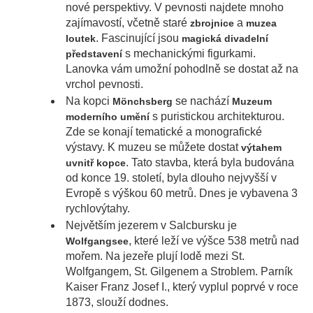
nové perspektivy. V pevnosti najdete mnoho
zajímavostí, včetně staré
a
zbrojnice
muzea
. Fascinující jsou
loutek
magická divadelní
s mechanickými figurkami.
představení
Lanovka vám umožní pohodlně se dostat až na
vrchol pevnosti.
Na kopci
se nachází
Mönchsberg
Muzeum
s puristickou architekturou.
moderního umění
Zde se konají tematické a monografické
výstavy. K muzeu se můžete dostat
výtahem
. Tato stavba, která byla budována
uvnitř kopce
od konce 19. století, byla dlouho nejvyšší v
Evropě s výškou 60 metrů. Dnes je vybavena 3
rychlovýtahy.
Největším jezerem v Salcbursku je
, které leží ve výšce 538 metrů nad
Wolfgangsee
mořem. Na jezeře plují lodě mezi St.
Wolfgangem, St. Gilgenem a Stroblem. Parník
Kaiser Franz Josef I., který vyplul poprvé v roce
1873, slouží dodnes.