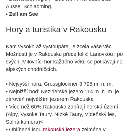
Ausse. Schladming.
•
Zell am See
Hory a turistika v Rakousku
Kam vysoko až vystoupáte, je zcela vaše věc.
Možností je v Rakousku přece tolik! Lanovkou i po
svých. Milovníci hor každého věku se potkávají na
alpských chodníčcích.
• Nejvyšší hora: Grossglockner 3 798 m. n. m.
• Nejnižší bod: Neziderské jezero 114 m. n. m. je
zároveň největším jezerem Rakouska
• Více než 60% Rakouska zabírají horská území
(Alpy, Vysoké Taury, Nízké Taury, Vídeňský les,
Solná komora)<
• Oblíbená jsou
rakouská jezera
zejména v