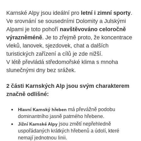
Karnské Alpy jsou ideální pro
letní i zimní sporty
.
Ve srovnání se sousedními Dolomity a Julskými
Alpami je toto pohoří
navštěvováno celoročně
výrazně
méně
. Je to zřejmě proto, že koncentrace
vleků, lanovek, sjezdovek, chat a dalších
turistických zařízení a cílů je zde nižší.
V létě převládá středomořské klima s mnoha
slunečnými dny bez srážek.
2 části Karnských Alp jsou svým charakterem
značně odlišné:
má převážně podobu
Hlavní Karnský hřeben
dominantního jasně patrného hřebene.
jsou změtí nepřehledně
Jižní Karnské Alpy
uspořádaných krátkých hřebenů a údolí, které
nemají jednotnou linii.