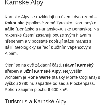
Karnské Alpy
Karnské Alpy se rozkládají na území dvou zemí –
Rakouska
(spolkové země Tyrolsko, Korutany) a
Itálie
(Benátsko a Furlansko-Julské Benátsko). Na
rakouské území zasahují pouze svým hlavním
hřebenem a v podstatě kopírují státní hranici s
Itálií. Geologicky se řadí k Jižním vápencovým
Alpám.
Člení se na dvě základní části,
Hlavní Karnský
hřeben
a
Jižní Karnské Alpy
. Nejvyšším
vrcholem je
Hohe Warte
(italsky Monte Coglians) s
výškou 2780 m, západně od sedla Plöckenpass.
Pohoří zaujímá plochu 6 600 km².
Turismus a Karnské Alpy