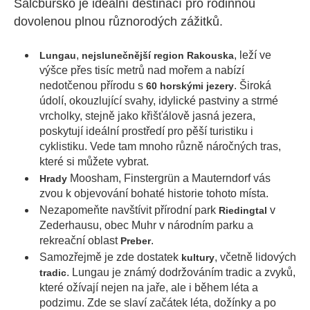
Salcbursko je ideální destinací pro rodinnou
dovolenou plnou různorodých zážitků.
,
, leží ve
Lungau
nejslunečnější region Rakouska
výšce přes tisíc metrů nad mořem a nabízí
nedotčenou přírodu s
. Široká
60 horskými jezery
údolí, okouzlující svahy, idylické pastviny a strmé
vrcholky, stejně jako křišťálově jasná jezera,
poskytují ideální prostředí pro pěší turistiku i
cyklistiku. Vede tam mnoho různě náročných tras,
které si můžete vybrat.
Moosham, Finstergrün a Mauterndorf vás
Hrady
zvou k objevování bohaté historie tohoto místa.
Nezapomeňte navštívit přírodní park
v
Riedingtal
Zederhausu, obec Muhr v národním parku a
rekreační oblast
.
Preber
Samozřejmě je zde dostatek
, včetně lidových
kultury
. Lungau je známý dodržováním tradic a zvyků,
tradic
které ožívají nejen na jaře, ale i během léta a
podzimu. Zde se slaví začátek léta, dožínky a po