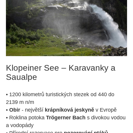
Klopeiner See – Karavanky a
Saualpe
• 1200 kilometrů turistických stezek od 440 do
2139 m n/m
•
Obir
- největší
krápníková jeskyně
v Evropě
• Roklina potoka
Trögerner Bach
s divokou vodou
a vodopády
• Přírodní rezervace pro
pozorování ptáků
–