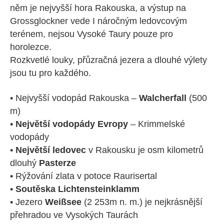
něm je nejvyšší hora Rakouska, a výstup na
Grossglockner vede I náročným ledovcovým
terénem, nejsou Vysoké Taury pouze pro
horolezce.
Rozkvetlé louky, přůzračná jezera a dlouhé výlety
jsou tu pro každého.
• Nejvyšší vodopád Rakouska –
Walcherfall
(500
m)
•
Největší vodopády Evropy
– Krimmelské
vodopády
•
Největší ledovec
v Rakousku je osm kilometrů
dlouhý
Pasterze
• Rýžování zlata v potoce Raurisertal
•
Soutěska Lichtensteinklamm
• Jezero
Weißsee
(2 253m n. m.) je nejkrásnější
přehradou ve Vysokých Taurách