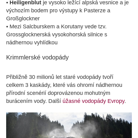
•
Heiligenblut
je vysoko ležící alpská vesnice a je
výchozím bodem pro výstupy k Pasterze a
Großglockner
• Mezi Salcburskem a Korutany vede tzv.
Grossglocknerská vysokohorská silnice s
nádhernou vyhlídkou
Krimmlerské vodopády
Přibližně 30 milionů let staré vodopády tvoří
celkem 3 kaskády, které vás ohromí nádhernou
přírodní scenérií doprovázenou mohutným
burácením vody. Další
úžasné vodopády Evropy
.