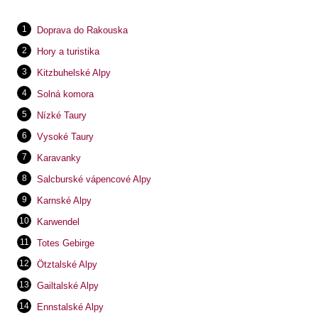
Doprava do Rakouska
Hory a turistika
Kitzbuhelské Alpy
Solná komora
Nízké Taury
Vysoké Taury
Karavanky
Salcburské vápencové Alpy
Karnské Alpy
Karwendel
Totes Gebirge
Ötztalské Alpy
Gailtalské Alpy
Ennstalské Alpy