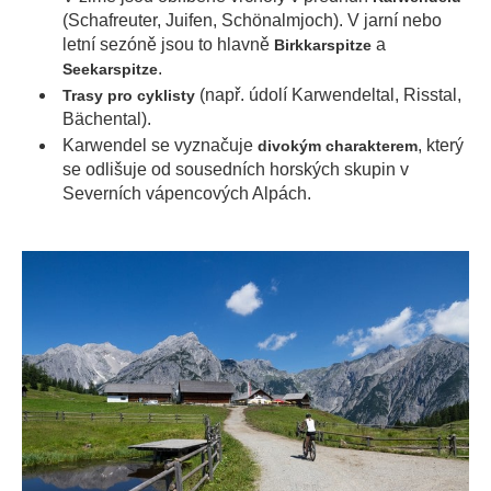
(Schafreuter, Juifen, Schönalmjoch). V jarní nebo
letní sezóně jsou to hlavně
a
Birkkarspitze
.
Seekarspitze
(např. údolí Karwendeltal, Risstal,
Trasy pro cyklisty
Bächental).
Karwendel se vyznačuje
, který
divokým charakterem
se odlišuje od sousedních horských skupin v
Severních vápencových Alpách.