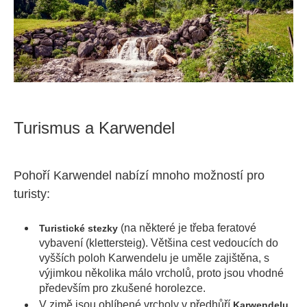
Turismus a Karwendel
P
ohoří Karwendel nabízí mnoho možností pro 
turist
y:
(na některé je třeba feratové
Turistické stezky
vybavení (klettersteig). Většina cest vedoucích do
vyšších poloh Karwendelu je uměle zajištěna, s
výjimkou několika málo vrcholů, proto jsou vhodné
především pro zkušené horolezce.
V zimě jsou oblíbené vrcholy v předhůří
Karwendelu