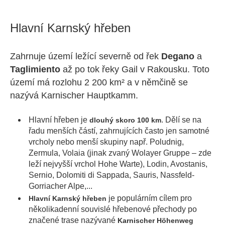
Hlavní Karnský hřeben
Zahrnuje území ležící severně od řek
Degano
a
Taglimiento
až po tok řeky Gail v Rakousku. Toto
území má rozlohu 2 200 km² a v němčině se
nazývá Karnischer Hauptkamm.
Hlavní hřeben je
. Dělí se na
dlouhý skoro 100 km
řadu menších částí, zahrnujících často jen samotné
vrcholy nebo menší skupiny např. Poludnig,
Zermula, Volaia (jinak zvaný Wolayer Gruppe – zde
leží nejvyšší vrchol Hohe Warte), Lodin, Avostanis,
Sernio, Dolomiti di Sappada, Sauris, Nassfeld-
Gorriacher Alpe,...
je populárním cílem pro
Hlavní Karnský hřeben
několikadenní souvislé hřebenové přechody po
značené trase nazývané
Karnischer Höhenweg