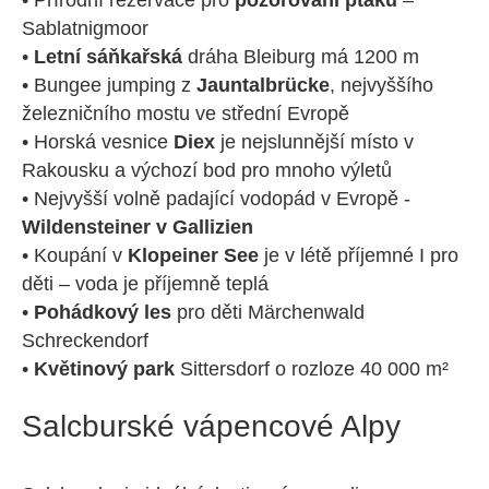
Sablatnigmoor
•
Letní sáňkařská
dráha Bleiburg má 1200 m
• Bungee jumping z
Jauntalbrücke
, nejvyššího
železničního mostu ve střední Evropě
• Horská vesnice
Diex
je nejslunnější místo v
Rakousku a výchozí bod pro mnoho výletů
• Nejvyšší volně padající vodopád v Evropě -
Wildensteiner v Gallizien
• Koupání v
Klopeiner See
je v létě příjemné I pro
děti – voda je příjemně teplá
•
Pohádkový les
pro děti Märchenwald
Schreckendorf
•
Květinový park
Sittersdorf o rozloze 40 000 m²
Salcburské vápencové Alpy