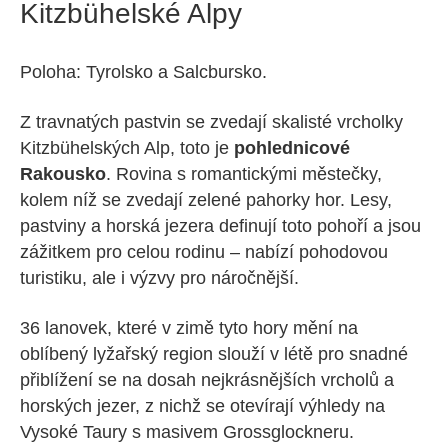
Kitzbühelské Alpy
Poloha: Tyrolsko a Salcbursko.
Z travnatých pastvin se zvedají skalisté vrcholky
Kitzbühelských Alp, toto je
pohlednicové
Rakousko
. Rovina s romantickými městečky,
kolem níž se zvedají zelené pahorky hor. Lesy,
pastviny a horská jezera definují toto pohoří a jsou
zážitkem pro celou rodinu – nabízí pohodovou
turistiku, ale i výzvy pro náročnější.
36 lanovek, které v zimě tyto hory mění na
oblíbený lyžařský region slouží v létě pro snadné
přiblížení se na dosah nejkrásnějších vrcholů a
horských jezer, z nichž se otevírají výhledy na
Vysoké Taury s masivem Grossglockneru.