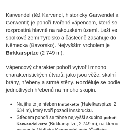
Karwendel (též Karvendl, historicky Garwendel a
Gerwentil) je pohoří tvořené vápencem, které se
rozprostírá hlavně na rakouském území. Leží ve
spolkové zemi Tyrolsko a částečně zasahuje do
Německa (Bavorsko). Nejvyšším vrcholem je
Birkkarspitze
(2 749 m).
Vápencový charakter pohoří vytvořil mnoho
charakteristických útvarů, jako jsou věže, skalní
brány, hřebeny a strmé stěny. Rozděluje se podle
jednotlivých hřebenů na mnoho skupin.
Na jihu to je hřeben
(Hafelkarspitze, 2
Inntalkette
634 m), který tvoří pozadí Innsbrucku.
Středem pohoří se táhne nejvyšší skupina
pohoří
(Birkkarspitze, 2 749 m), na kterou
Karwendelkette