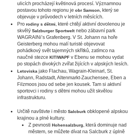
ulicích procházejí květinová procesí. Významnou
postavou tohoto regionu je
, který se
obr Samson
objevuje v průvodech v letních měsících.
Pro
, které chtějí aktivní dovolenou je
rodiny s dětmi
skvělý
nebo zábavní park
Salzburger Sportwelt
WAGRAINi’s Grafenberg. V St. Johann na hoře
Geisterberg mohou malí turisté objevovat
pohádkový svět tajemných skřítků, zatímco na
naučné stezce
v Ebenu se mohou vydat
KITIWAPF
po stopách divokých zvířat žijících v alpských lesích.
jako Flachau, Wagrain-Kleinarl, St.
Letoviska
Johann, Radstadt, Altenmarkt-Zauchensee, Eben a
Filzmoos jsou od sebe jen kousek. Tam si aktivní
sportovci i rodiny s dětmi mohou užít skvělou
infrastrukturu.
Určitě navštivte i město
obklopené alpskou
Salcburk
krajinou a plné kultury.
Z pevnosti
, která dominuje nad
Hohensalzburg
městem, se můžete dívat na Salcburk z úplně