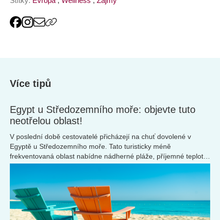
Štítky:
Evropa
,
Wellness
,
Zájmy
Více tipů
Egypt u Středozemního moře: objevte tuto
neotřelou oblast!
V poslední době cestovatelé přicházejí na chuť dovolené v
Egyptě u Středozemního moře. Tato turisticky méně
frekventovaná oblast nabídne nádherné pláže, příjemné teploty
a mnoho dalšího!