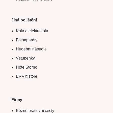
Jiná pojištění
Kola a elektrokola
Fotoaparáty
Hudební nástroje
Vstupenky
HotelStorno
ERV@store
Firmy
Běžné pracovní cesty