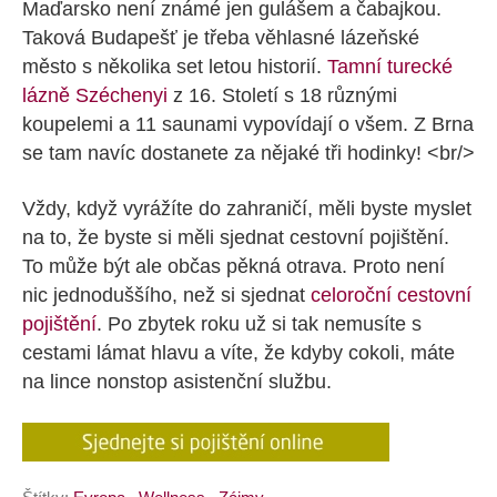
Maďarsko není známé jen gulášem a čabajkou.
Taková Budapešť je třeba věhlasné lázeňské
město s několika set letou historií.
Tamní turecké
lázně Széchenyi
z 16. Století s 18 různými
koupelemi a 11 saunami vypovídají o všem. Z Brna
se tam navíc dostanete za nějaké tři hodinky! <br/>
Vždy, když vyrážíte do zahraničí, měli byste myslet
na to, že byste si měli sjednat cestovní pojištění.
To může být ale občas pěkná otrava. Proto není
nic jednoduššího, než si sjednat
celoroční cestovní
pojištění
. Po zbytek roku už si tak nemusíte s
cestami lámat hlavu a víte, že kdyby cokoli, máte
na lince nonstop asistenční službu.