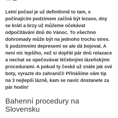
Letní počasí je už definitivně to tam, s
počínajícím podzimem začíná být lezavo, dny
se krátí a brzy už můžeme očekávat
odpočítávání dnů do Vánoc. To všechno
dohromady může být na jednoho trochu stres.
S podzimními depresemi se ale dá bojovat. A
není nic lepšího, než si dopřát pár dnů relaxace
a nechat se opečovávat léčebnými lázeňskými
procedurami. A pokud ty české už znáte jak své
boty, vyrazte do zahraničí! Přinášíme vám tip
na 3 nejlepší lázně, kam se navíc dostanete za
pár hodin!
Bahenní procedury na
Slovensku