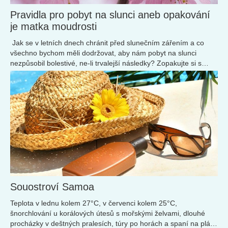
Pravidla pro pobyt na slunci aneb opakování
je matka moudrosti
Jak se v letních dnech chránit před slunečním zářením a co
všechno bychom měli dodržovat, aby nám pobyt na slunci
nezpůsobil bolestivé, ne-li trvalejší následky? Zopakujte si s
námi pravidla pro pobyt na slunci.
Souostroví Samoa
Teplota v lednu kolem 27°C, v červenci kolem 25°C,
šnorchlování u korálových útesů s mořskými želvami, dlouhé
procházky v deštných pralesích, túry po horách a spaní na pláži.