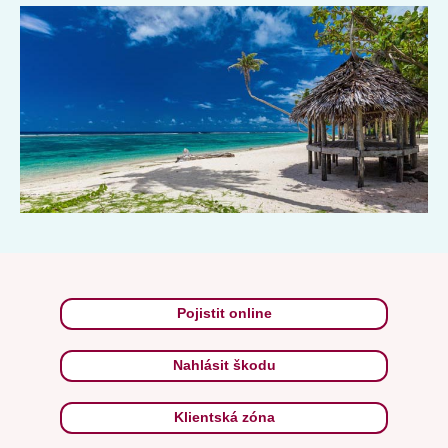
Vítejte na souostroví Samoa, kde vás budou Samojci a
Samojčanky vítat s upřímným úsměvem od ucha k uchu
pozdravem: „Talofa!“ (Ahoj).
Pojistit online
Nahlásit škodu
Klientská zóna