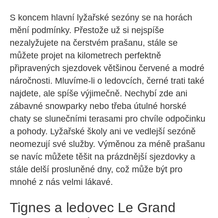
S koncem hlavní lyžařské sezóny se na horách
mění podmínky. Přestože už si nejspíše
nezalyžujete na čerstvém prašanu, stále se
můžete projet na kilometrech perfektně
připravených sjezdovek většinou červené a modré
náročnosti. Mluvíme-li o ledovcích, černé trati také
najdete, ale spíše výjimečně. Nechybí zde ani
zábavné snowparky nebo třeba útulné horské
chaty se slunečními terasami pro chvíle odpočinku
a pohody. Lyžařské školy ani ve vedlejší sezóně
neomezují své služby. Výměnou za méně prašanu
se navíc můžete těšit na prázdnější sjezdovky a
stále delší prosluněné dny, což může být pro
mnohé z nás velmi lákavé.
Tignes a ledovec Le Grand