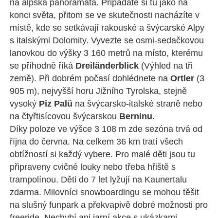
na alpská panoramata. Připadáte si tu jako na
konci světa, přitom se ve skutečnosti nacházíte v
místě, kde se setkávají rakouské a švýcarské Alpy
s italskými Dolomity. Vyvezte se osmi-sedačkovou
lanovkou do výšky 3 160 metrů na místo, kterému
se příhodně říká
Dreiländerblick
(Výhled na tři
země). Při dobrém počasí dohlédnete na
Ortler
(3
905 m), nejvyšší horu Jižního Tyrolska, stejně
vysoký
Piz Palü
na švýcarsko-italské straně nebo
na čtyřtisícovou švýcarskou
Berninu
.
Díky poloze ve výšce 3 108 m zde sezóna trvá od
října do června. Na celkem 36 km tratí všech
obtížností si každý vybere. Pro malé děti jsou tu
připraveny cvičné louky nebo třeba hřiště s
trampolínou. Děti do 7 let lyžují na Kaunertalu
zdarma. Milovníci snowboardingu se mohou těšit
na slušný funpark a překvapivě dobré možnosti pro
freeride. Nechybí ani jarní akce s ukázkami