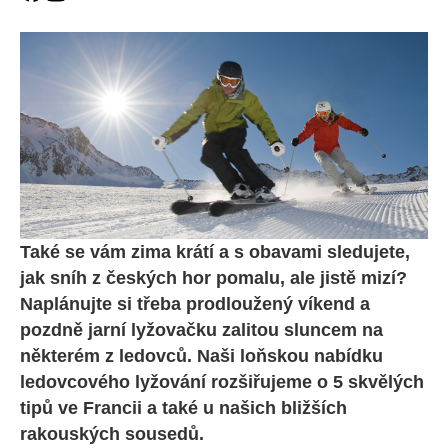
Také se vám zima krátí a s obavami sledujete,
jak sníh z českých hor pomalu, ale jistě mizí?
Naplánujte si třeba prodloužený víkend a
pozdně jarní lyžovačku zalitou sluncem na
některém z ledovců. Naši loňskou nabídku
ledovcového lyžování rozšiřujeme o 5 skvělých
tipů ve Francii a také u našich bližších
rakouských sousedů.