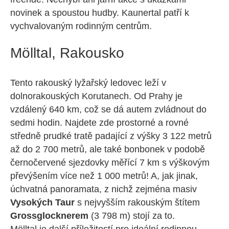
novinek a spoustou hudby. Kaunertal patří k
vychvalovaným rodinným centrům.
Mölltal, Rakousko
Tento rakouský lyžařský ledovec leží v
dolnorakouských Korutanech. Od Prahy je
vzdálený 640 km, což se dá autem zvládnout do
sedmi hodin. Najdete zde prostorné a rovné
středně prudké tratě padající z výšky 3 122 metrů
až do 2 700 metrů, ale také bonbonek v podobě
černočervené sjezdovky měřící 7 km s výškovým
převýšením více než 1 000 metrů! A, jak jinak,
úchvatná panoramata, z nichž zejména masiv
Vysokých Taur
s nejvyšším rakouským štítem
Grossglocknerem
(3 798 m) stojí za to.