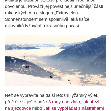
Mölltal je další příležitostí pro ideální rodinnou
dovolenou. Provází jej pověst nejslunečnější části
rakouských Alp a slogan „Extravielen
Sonnenstunden“ sem spolehlivě láká tisíce
milovníků lyžování a krásného počasí.
Než se vypravíte na další letošní lyžařský výlet,
přečtěte si ještě naše
3 rady nad zlato, jak přežít
na sjezdovce
nebo
Jak se vypořádat s nástrahami