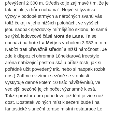
převýšení 2 300 m. Středisko je zajímavé tím, že je
tak nějak „vzhůru nohama“. Největší lyžařské
výzvy v podobě strmých a náročných svahů vás
totiž čekají v jeho nižších polohách, ve vyšších
jsou naopak sjezdovky mírnějšího sklonu, to samé
se týká ledovcové části
Mont de Lans
. Ta se
nachází na hoře
La Meije
s vrcholem 3 983 m n.m.
Nabízí trati převážně střední a nižší náročnosti. Je
zde k dispozici ohromná 18hektarová freestyle
aréna nabízející pestrou škálu příležitostí, jak si
pořádně užít povedený trik, nebo si naopak rozbít
nos:) Zatímco v zimní sezóně se v oblasti
vyskytuje denně kolem 10 tisíc návštěvníků, ve
vedlejší sezóně jejich počet významně klesá.
Takže prostoru pro pohodové ježdění je více než
dost. Dostatek volných míst k sezení bude i na
fantastické sluneční terase místní restaurace Le