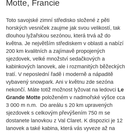
Motte, Francie
Toto savojské zimní středisko složené z pěti
horských vesniček zaujme jak svou velikostí, tak
dlouhou lyžařskou sezónou, která trvá až do
května. Je největším střediskem v oblasti a nabízí
200 km kvalitních a zajímavě propojených
sjezdovek, velké množství sedačkových a
kabinkových lanovek, ale i rozmanitých běžeckých
tratí. V neposlední řadě i moderně a nápaditě
vybavený snowpark. Ani v květnu zde sezóna
nekončí. Máte totiž možnost lyžovat na ledovci
Le
Grande Motte
položeném v nadmořské výšce cca
3 000 m n.m. Do areálu s 20 km upravených
sjezdovek s celkovým převýšením 750 m se
dostanete lanovkou z Val Claret. K dispozici je 12
lanovek a také kabina, která vás vyveze až na