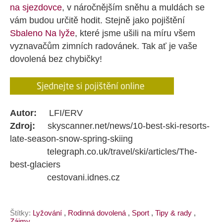
na sjezdovce
, v náročnějším sněhu a muldách se
vám budou určitě hodit. Stejně jako pojištění
Sbaleno Na lyže
, které jsme ušili na míru všem
vyznavačům zimních radovánek. Tak ať je vaše
dovolená bez chybičky!
Autor:
LFI/ERV
Zdroj:
skyscanner.net/news/10-best-ski-resorts-
late-season-snow-spring-skiing
telegraph.co.uk/travel/ski/articles/The-
best-glaciers
cestovani.idnes.cz
Štítky:
Lyžování
,
Rodinná dovolená
,
Sport
,
Tipy & rady
,
Zájmy