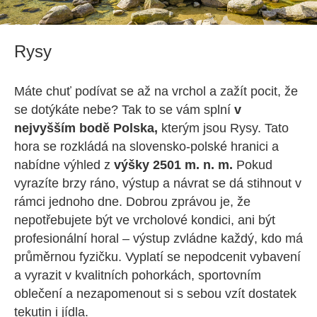
Rysy
Máte chuť podívat se až na vrchol a zažít pocit, že
se dotýkáte nebe? Tak to se vám splní
v
nejvyšším bodě Polska,
kterým jsou Rysy. Tato
hora se rozkládá na slovensko-polské hranici a
nabídne výhled z
výšky 2501 m. n. m.
Pokud
vyrazíte brzy ráno, výstup a návrat se dá stihnout v
rámci jednoho dne. Dobrou zprávou je, že
nepotřebujete být ve vrcholové kondici, ani být
profesionální horal – výstup zvládne každý, kdo má
průměrnou fyzičku. Vyplatí se nepodcenit vybavení
a vyrazit v kvalitních pohorkách, sportovním
oblečení a nezapomenout si s sebou vzít dostatek
tekutin i jídla.