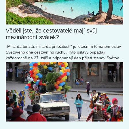
Věděli jste, že cestovatelé mají svůj
mezinárodní svátek?
„Miliarda turistů, miliarda příležitostí“ je letošním tématem oslav
Světového dne cestovního ruchu. Tyto oslavy připadají
každoročně na 27. září a připomínají den přijetí stanov Světové
organizace cestovního ruchu.