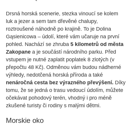
Drsná horská scenerie, stezka vinoucí se kolem
luk a jezer a sem tam dřevěné chalupy,
roztroušené náhodně po krajině. To je Dolina
Gąsienicowa – údolí, které vám učaruje na první
pohled. Nachází se zhruba
5 kilometrů od města
Zakopane
a je součástí národního parku. Před
vstupem je nutné zaplatit poplatek 8 zlotých (v
přepočtu 48 Kč). Odměnou vám budou nádherné
výhledy, nedotčená horská příroda a také
nenáročná cesta bez výrazného převýšení.
Díky
tomu, že se jedná o trasu vedoucí údolím, můžete
očekávat pohodový terén, vhodný i pro méně
zkušené turisty či rodiny s malými dětmi.
Morskie oko