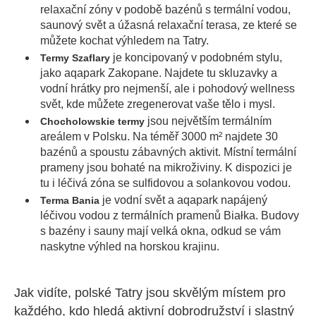
relaxační zóny v podobě bazénů s termální vodou,
saunový svět a úžasná relaxační terasa, ze které se
můžete kochat výhledem na Tatry.
je koncipovaný v podobném stylu,
Termy Szaflary
jako aqapark Zakopane. Najdete tu skluzavky a
vodní hrátky pro nejmenší, ale i pohodový wellness
svět, kde můžete zregenerovat vaše tělo i mysl.
jsou největším termálním
Chocholowskie termy
areálem v Polsku. Na téměř 3000 m² najdete 30
bazénů a spoustu zábavných aktivit. Místní termální
prameny jsou bohaté na mikroživiny. K dispozici je
tu i léčivá zóna se sulfidovou a solankovou vodou.
je vodní svět a aqapark napájený
Terma Bania
léčivou vodou z termálních pramenů Białka. Budovy
s bazény i sauny mají velká okna, odkud se vám
naskytne výhled na horskou krajinu.
Jak vidíte, polské Tatry jsou skvělým místem pro
každého, kdo hledá aktivní dobrodružství i slastný