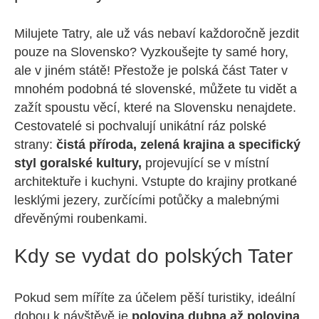
Milujete Tatry, ale už vás nebaví každoročně jezdit
pouze na Slovensko? Vyzkoušejte ty samé hory,
ale v jiném státě! Přestože je polská část Tater v
mnohém podobná té slovenské, můžete tu vidět a
zažít spoustu věcí, které na Slovensku nenajdete.
Cestovatelé si pochvalují unikátní ráz polské
strany:
čistá příroda, zelená krajina a specifický
styl goralské kultury,
projevující se v místní
architektuře i kuchyni. Vstupte do krajiny protkané
lesklými jezery, zurčícími potůčky a malebnými
dřevěnými roubenkami.
Kdy se vydat do polských Tater
Pokud sem míříte za účelem pěší turistiky, ideální
dobou k návštěvě je
polovina dubna až polovina