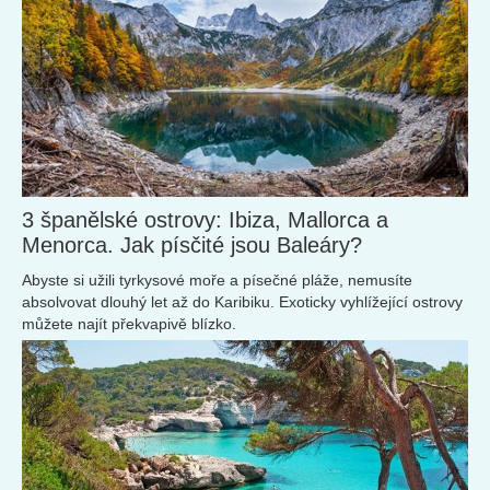
3 španělské ostrovy: Ibiza, Mallorca a
Menorca. Jak písčité jsou Baleáry?
Abyste si užili tyrkysové moře a písečné pláže, nemusíte
absolvovat dlouhý let až do Karibiku. Exoticky vyhlížející ostrovy
můžete najít překvapivě blízko.