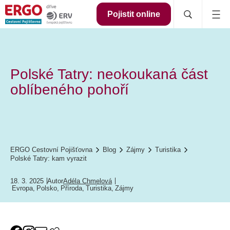
Pojistit online
Polské Tatry: neokoukaná část
oblíbeného pohoří
ERGO Cestovní Pojišťovna
Blog
Zájmy
Turistika
Polské Tatry: kam vyrazit
18. 3. 2025
Autor
Adéla Chmelová
Evropa
,
Polsko
,
Příroda
,
Turistika
,
Zájmy