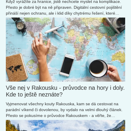
Když vyrážíte za hranice, jistě nechcete myslet na komplikace.
Přesto je dobré být na ně připraven. Digitální cestovní pojištění
přináší nejen ochranu, ale i klid díky chytrému řešení, které
máte doslova v kapse.
Vše nej v Rakousku - průvodce na hory i doly.
Kde to ještě neznáte?
Vyjmenovat všechny kouty Rakouska, kam se dá cestovat na
parádní víkend či dovolenou, by vydalo na velmi dlouhý článek.
Přesto se pokusíme o průvodce Rakouskem - a věřte, že
objevování nových míst v této zemi nikdy nekončí!