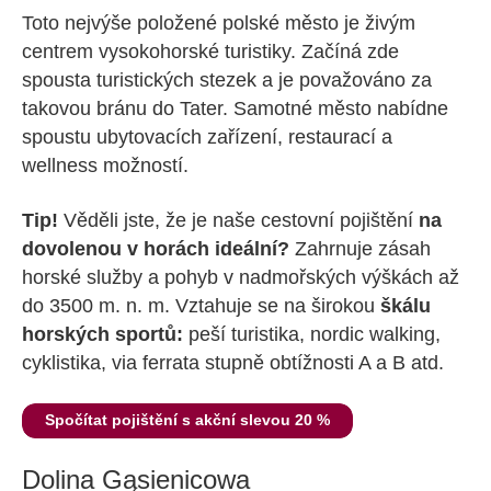
Toto nejvýše položené polské město je živým
centrem vysokohorské turistiky. Začíná zde
spousta turistických stezek a je považováno za
takovou bránu do Tater. Samotné město nabídne
spoustu ubytovacích zařízení, restaurací a
wellness možností.
Tip!
Věděli jste, že je naše cestovní pojištění
na
dovolenou v horách ideální?
Zahrnuje zásah
horské služby a pohyb v nadmořských výškách až
do 3500 m. n. m. Vztahuje se na širokou
škálu
horských sportů:
peší turistika, nordic walking,
cyklistika, via ferrata stupně obtížnosti A a B atd.
Spočítat pojištění s akční slevou 20 %
Dolina Gąsienicowa