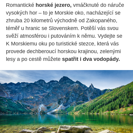
Romantické
horské jezero,
vmáčknuté do náruče
vysokých hor – to je Morskie oko, nacházející se
zhruba 20 kilometrů východně od Zakopaného,
téměř u hranic se Slovenskem. Potěší vás svou
svěží atmosférou i putováním k němu. Vydejte se
K Morskiemu oku po turistické stezce, která vás
provede dechberoucí horskou krajinou, zelenými
lesy a po cestě můžete
spatřit i dva vodopády.