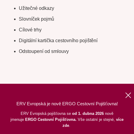
Užitečné odkazy
Slovníček pojmů
Cílové trhy
Digitální kartička cestovního pojištění
Odstoupení od smlouvy
ERV Evropská je nově ERGO Cestovní Pojišťovna!
Nahoru
|
Informace o webu
|
Mapa stránek
ERV Evropská pojišťovna se
od 1. dubna 2026
nově
jmenuje
ERGO
Cestovní Pojišťovna.
Vše ostatní je stejné,
více
©
2026
ERGO Cestovní Pojišťovna, a. s.,
pod dohledem ČNB
zde
.