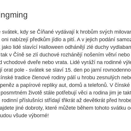
ingming
 svátek, kdy se Číňané vydávají k hrobům svých milova
i oni nabízejí předkům jídlo a pití. A v jejich podání sa
k jako lidé slavící Halloween odhánějí zlé duchy vydlab
, tak v Číně se zlí duchové rozhánějí nošením větví nebo 
 vchodové dveře nebo vrata. Lidé vyráží na rodinné výlet
jí orat pole - svátek se slaví 15. den po jarní rovnodennos
ínské tradice členové rodiny pálí u hrobu zesnulých neb
eněz a papírové repliky aut, domů a telefonů. V čínské k
 v posmrtném životě stále potřebují věci a rodina jim je ta
 rodinní příslušníci střídají třikrát až devětkrát před hr
ajdete jiné dobroty, které můžete během tohoto svátku o
e budou všude výborné!