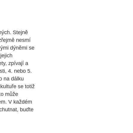
ných. Stejně
mozřejmě nesmí
anými dýněmi se
jejich
y, zpívají a
ti, 4. nebo 5.
o na dálku
ultuře se totiž
kto může
obem. V každém
chutnat, buďte