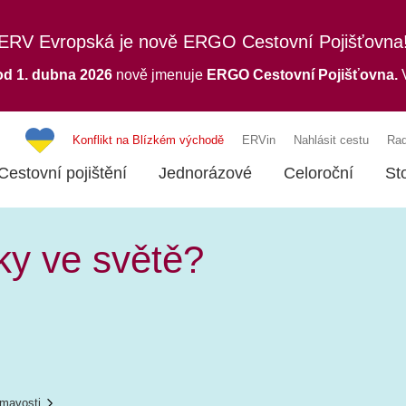
ERV Evropská je nově ERGO Cestovní Pojišťovna
od 1. dubna 2026
nově jmenuje
ERGO
Cestovní Pojišťovna.
V
Konflikt na Blízkém východě
ERVin
Nahlásit cestu
Rad
Cestovní pojištění
Jednorázové
Celoroční
St
čky ve světě?
ímavosti