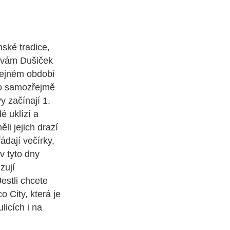
ské tradice,
lavám Dušiček
stejném období
 ho samozřejmě
 začínají 1.
é uklízí a
ěli jejich drazí
ádají večírky,
 v tyto dny
zují
estli chcete
 City, která je
licích i na