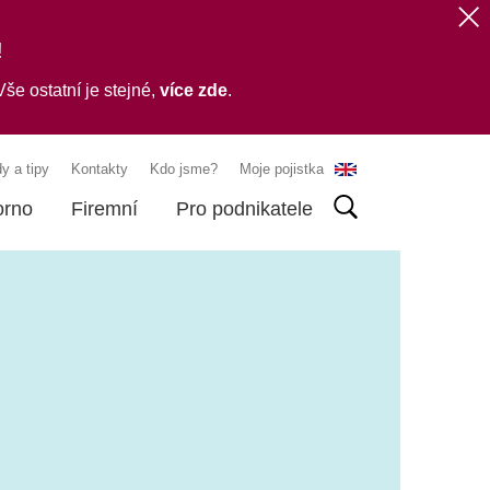
!
še ostatní je stejné,
více zde
.
y a tipy
Kontakty
Kdo jsme?
Moje pojistka
orno
Firemní
Pro podnikatele