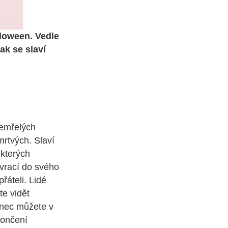
lloween. Vedle
jak se slaví
zemřelých
mrtvých. Slaví
ěkterých
 vrací do svého
řáteli. Lidé
te vidět
Tanec můžete v
končení