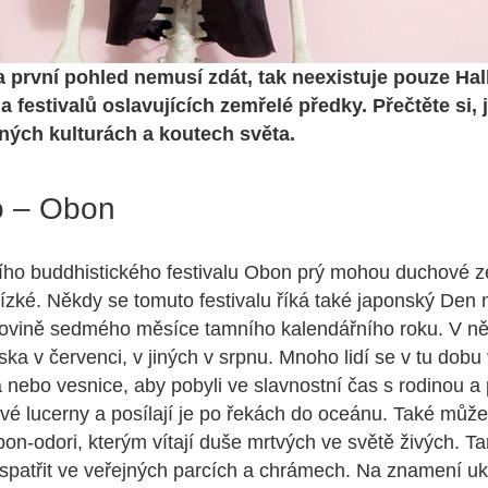
na první pohled nemusí zdát, tak neexistuje pouze Ha
da festivalů oslavujících zemřelé předky. Přečtěte si, 
ných kulturách a koutech světa.
o – Obon
ího buddhistického festivalu Obon prý mohou duchové 
blízké. Někdy se tomuto festivalu říká také japonský Den 
olovině sedmého měsíce tamního kalendářního roku. V n
ka v červenci, v jiných v srpnu. Mnoho lidí se v tu dobu
nebo vesnice, aby pobyli ve slavnostní čas s rodinou a p
ové lucerny a posílají je po řekách do oceánu. Také může
 bon-odori, kterým vítají duše mrtvých ve světě živých. 
spatřit ve veřejných parcích a chrámech. Na znamení u