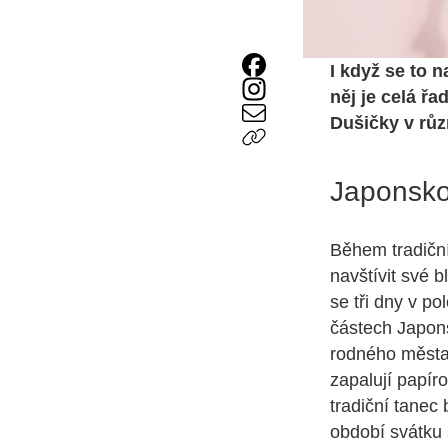
I když se to 
něj je celá řa
Dušičky v růz
Japonsk
Během tradičn
navštívit své 
se tři dny v p
částech Japons
rodného města 
zapalují papír
tradiční tanec
období svátku 