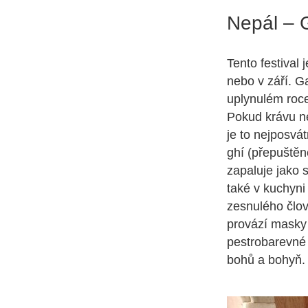
Nepál – G
Tento festival
nebo v září. Ga
uplynulém roce
Pokud krávu ne
je to nejposvá
ghí (přepuštěn
zapaluje jako 
také v kuchyni
zesnulého člov
provází masky 
pestrobarevné 
bohů a bohyň.