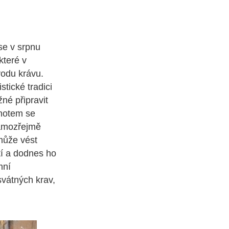
se v srpnu
které v
vodu krávu.
tické tradici
né připravit
knotem se
samozřejmě
 může vést
tí a dodnes ho
mní
svátných krav,