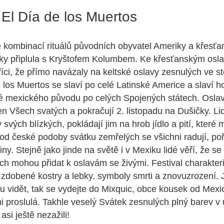
El Día de los Muertos
e kombinací rituálů původních obyvatel Ameriky a křesťan
iky připlula s Kryštofem Kolumbem. Ke křesťanským os
 říci, že přímo navázaly na keltské oslavy zesnulých ve 
e los Muertos se slaví po celé Latinské Americe a slaví
 mexického původu po celých Spojených státech. Oslavy
en Všech svatých a pokračují 2. listopadu na Dušičky. Lid
 svých blízkých, pokládají jim na hrob jídlo a pití, které m
l od české podoby svátku zemřelých se všichni radují, poř
ny. Stejně jako jinde na světě i v Mexiku lidé věří, že se
h mohou přidat k oslavám se živými. Festival charakteri
zdobené kostry a lebky, symboly smrti a znovuzrození. J
u vidět, tak se vydejte do Mixquic, obce kousek od Mexico
i proslulá. Takhle veselý Svátek zesnulých plný barev v u
asi ještě nezažili!