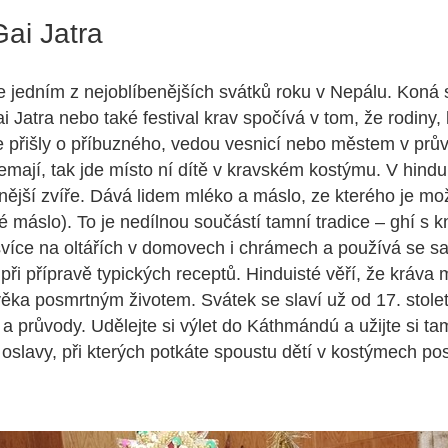
ai Jatra
 je jedním z nejoblíbenějších svátků roku v Nepálu. Koná 
i Jatra nebo také festival krav spočívá v tom, že rodiny, 
 přišly o příbuzného, vedou vesnicí nebo městem v prů
mají, tak jde místo ní dítě v kravském kostýmu. V hinduis
tnější zvíře. Dává lidem mléko a máslo, ze kterého je mož
é máslo). To je nedílnou součástí tamní tradice – ghí s 
svíce na oltářích v domovech i chrámech a používá se 
 při přípravě typických receptů. Hinduisté věří, že kráva
ěka posmrtným životem. Svátek se slaví už od 17. stole
a průvody. Udělejte si výlet do Káthmándú a užijte si ta
oslavy, při kterých potkáte spoustu dětí v kostýmech po