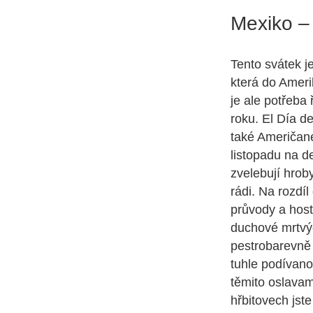
Mexiko – 
Tento svátek j
která do Amer
je ale potřeba
roku. El Día d
také Američané
listopadu na d
zvelebují hroby
rádi. Na rozdí
průvody a hosti
duchové mrtvýc
pestrobarevně 
tuhle podívano
těmito oslavam
hřbitovech jste 