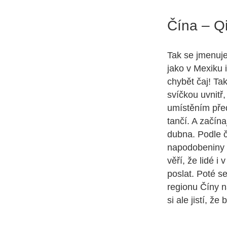
Čína – Q
Tak se jmenuje
jako v Mexiku 
chybět čaj! Ta
svíčkou uvnitř
umístěním před
tančí. A začína
dubna. Podle č
napodobeniny p
věří, že lidé i
poslat. Poté se
regionu Číny n
si ale jistí, ž