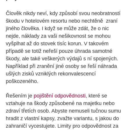
Člověk nikdy neví, kdy způsobí svou neobratností
škodu v hotelovém resortu nebo nechtěně zraní
jiného člověka. I když se může zdát, že o nic
nejde, náklady za vaši nešikovnost se mohou
vyšplhat až do stovek tisíc korun. V takovém
případě se totiž neřeší pouze úhrada samotné
škody, ale také veškerých výdajů s ní spojených.
Například při zranění jiné osoby se řeší náhrada
ušlých zisků vzniklých rekonvalescencí
poškozeného.
Řešením je
pojištění odpovědnosti
, které se
vztahuje na škody způsobené na majetku nebo
zdraví třetích osob. Abyste nemuseli tučnou sumu
hradit z vlastní kapsy, zvažte variantu, s jakou do
zahraničí vycestujete. Limity pro odpovědnost za