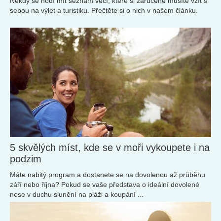
Někdy se hodí mít seznam věcí, které si zaručeně musíte vzít s
sebou na výlet a turistiku. Přečtěte si o nich v našem článku.
5 skvělých míst, kde se v moři vykoupete i na
podzim
Máte nabitý program a dostanete se na dovolenou až průběhu
září nebo října? Pokud se vaše představa o ideální dovolené
nese v duchu slunění na pláži a koupání ...