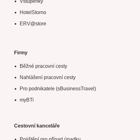
Vstupenky
HotelStorno
ERV@store
Firmy
Běžné pracovní cesty
Nahlášení pracovní cesty
Pro podnikatele (sBusinessTravel)
myBTi
Cestovní kanceláře
Pojištění pro případ úpadku