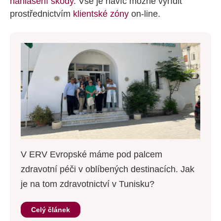
nahlášení škody
. Vše je navíc možné vyřídit
prostřednictvím
klientské zóny
on-line.
V ERV Evropské máme pod palcem
zdravotní péči v oblíbených destinacích. Jak
je na tom zdravotnictví v Tunisku?
Celý článek