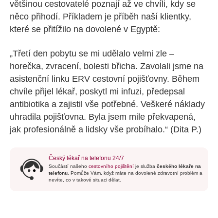
většinou cestovatelé poznají až ve chvíli, kdy se
něco přihodí. Příkladem je příběh naší klientky,
které se přitížilo na dovolené v Egyptě:
„Třetí den pobytu se mi udělalo velmi zle –
horečka, zvracení, bolesti břicha. Zavolali jsme na
asistenční linku ERV cestovní pojišťovny. Během
chvíle přijel lékař, poskytl mi infuzi, předepsal
antibiotika a zajistil vše potřebné. Veškeré náklady
uhradila pojišťovna. Byla jsem mile překvapená,
jak profesionálně a lidsky vše probíhalo.“
(Dita P.)
Český lékař na telefonu 24/7
Součástí našeho
cestovního pojištění
je služba
českého lékaře na
telefonu
. Pomůže Vám, když máte na dovolené zdravotní problém a
nevíte, co v takové situaci dělat.