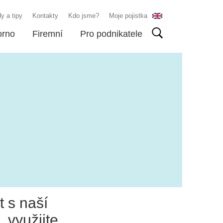
y a tipy
Kontakty
Kdo jsme?
Moje pojistka
orno
Firemní
Pro podnikatele
t s naší
 využijte