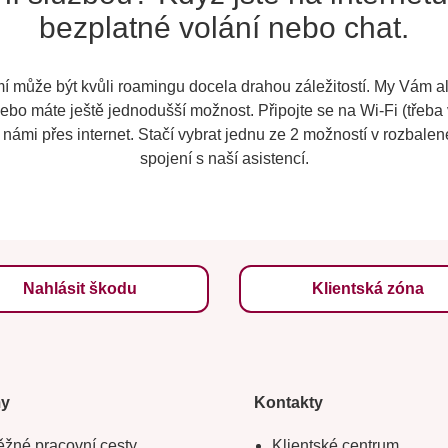
bezplatné volání nebo chat.
í může být kvůli roamingu docela drahou záležitostí. My Vám a
ebo máte ještě jednodušší možnost. Připojte se na Wi-Fi (třeba 
s námi přes internet. Stačí vybrat jednu ze 2 možností v rozbale
spojení s naší asistencí.
Nahlásit škodu
Klientská zóna
my
Kontakty
žné pracovní cesty
Klientské centrum