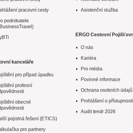
hlášení pracovní cesty
Asistenční služba
o podnikatele
BusinessTravel)
ERGO Cestovní Pojišťov
yBTi
O nás
Kariéra
ovní kanceláře
Pro média
jištění pro případ úpadku
Povinné informace
jištění profesní
Ochrana osobních údajů
dpovědnosti
Prohlášení o přístupnosti
jištění obecné
dpovědnosti
Audit tendr 2026
lší pojistná řešení (ETICS)
lkulačka pro partnery