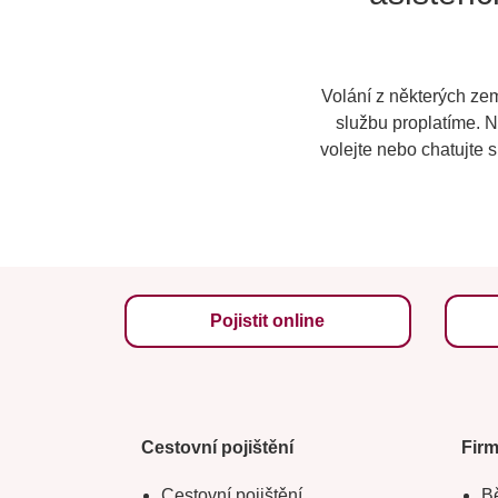
Volání z některých zem
službu proplatíme. N
volejte nebo chatujte 
Pojistit online
Cestovní pojištění
Fir
Cestovní pojištění
Bě