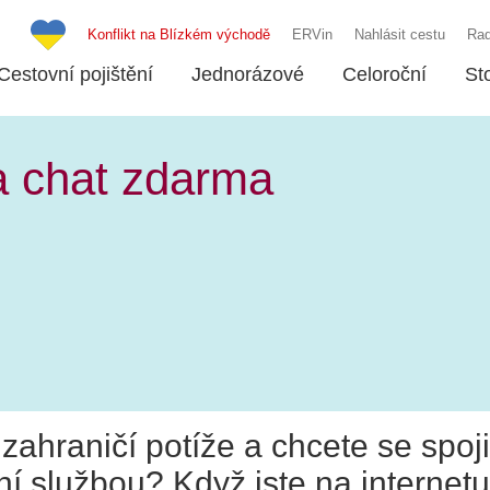
Konflikt na Blízkém východě
ERVin
Nahlásit cestu
Rad
Cestovní pojištění
Jednorázové
Celoroční
St
a chat zdarma
zahraničí potíže a chcete se spoji
ní službou? Když jste na internetu,