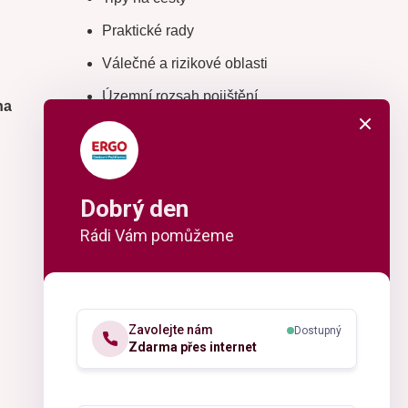
Praktické rady
Válečné a rizikové oblasti
Územní rozsah pojištění
na
Sporty
Nejčastější dotazy
Příběhy klientů
Dobrý den
Užitečné odkazy
Rádi Vám pomůžeme
Slovníček pojmů
Cílové trhy
Digitální kartička cestovního
Zavolejte nám
Dostupný
pojištění
Zdarma přes internet
Odstoupení od smlouvy