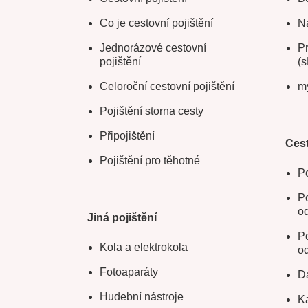
Co je cestovní pojištění
Na
Jednorázové cestovní
Pr
pojištění
(s
Celoroční cestovní pojištění
m
Pojištění storna cesty
Připojištění
Cest
Pojištění pro těhotné
Po
Po
o
Jiná pojištění
Po
Kola a elektrokola
o
Fotoaparáty
Da
Hudební nástroje
Ka