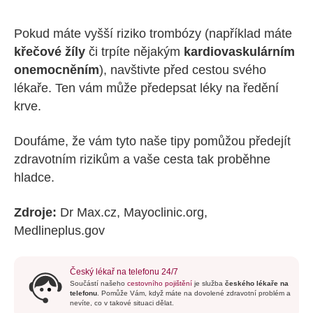
Pokud máte vyšší riziko trombózy (například máte
křečové žíly
či trpíte nějakým
kardiovaskulárním
onemocněním
), navštivte před cestou svého
lékaře. Ten vám může předepsat léky na ředění
krve.
Doufáme, že vám tyto naše tipy pomůžou předejít
zdravotním rizikům a vaše cesta tak proběhne
hladce.
Zdroje:
Dr Max.cz, Mayoclinic.org,
Medlineplus.gov
Český lékař na telefonu 24/7
Součástí našeho
cestovního pojištění
je služba
českého lékaře na
telefonu
. Pomůže Vám, když máte na dovolené zdravotní problém a
nevíte, co v takové situaci dělat.