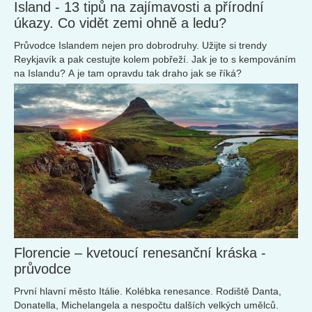
Island - 13 tipů na zajímavosti a přírodní
úkazy. Co vidět zemi ohně a ledu?
Průvodce Islandem nejen pro dobrodruhy. Užijte si trendy
Reykjavík a pak cestujte kolem pobřeží. Jak je to s kempováním
na Islandu? A je tam opravdu tak draho jak se říká?
Florencie – kvetoucí renesanční kráska -
průvodce
První hlavní město Itálie. Kolébka renesance. Rodiště Danta,
Donatella, Michelangela a nespočtu dalších velkých umělců.