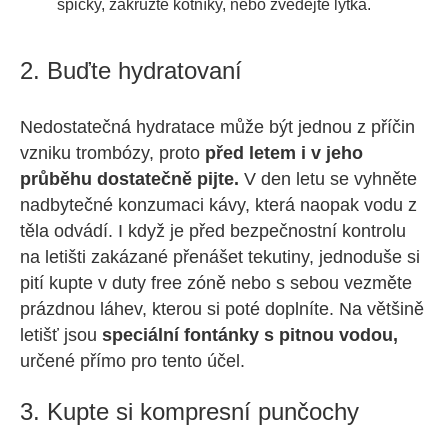
špičky, zakružte kotníky, nebo zvedejte lýtka.
2. Buďte hydratovaní
Nedostatečná hydratace může být jednou z příčin
vzniku trombózy, proto
před letem i v jeho
průběhu dostatečně pijte.
V den letu se vyhněte
nadbytečné konzumaci kávy, která naopak vodu z
těla odvádí. I když je před bezpečnostní kontrolu
na letišti zakázané přenášet tekutiny, jednoduše si
pití kupte v duty free zóně nebo s sebou vezměte
prázdnou láhev, kterou si poté doplníte. Na většině
letišť jsou
speciální fontánky s pitnou vodou,
určené přímo pro tento účel.
3. Kupte si kompresní punčochy