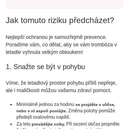
Jak tomuto riziku předcházet?
Nejlepší ochranou je samozřejmě prevence.
Poradíme vám, co dělat, aby se vám trombóza v
letadle vyhnula velkým obloukem!
1. Snažte se být v pohybu
Víme, že letadlový prostor pohybu příliš nepřeje,
ale i maličkosti můžou vašemu zdraví pomoct.
Minimálně jednou za hodinu
se projděte v uličce,
Změna polohy pomůže
nebo v ní aspoň postůjte.
předejít svalovému napětí.
Za letu
Při sezení občas propněte
provádějte cviky.