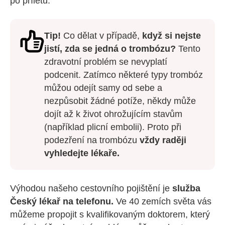
po příletu.
Tip!
Co dělat v případě,
když si nejste
jistí, zda se jedná o trombózu?
Tento
zdravotní problém se nevyplatí
podcenit. Zatímco některé typy trombóz
můžou odejít samy od sebe a
nezpůsobit žádné potíže, někdy může
dojít až k život ohrožujícím stavům
(například plicní embolii). Proto při
podezření na trombózu
vždy raději
vyhledejte lékaře.
Výhodou našeho cestovního pojištění je
služba
Český lékař na telefonu.
Ve 40 zemích světa vás
můžeme propojit s kvalifikovaným doktorem, který