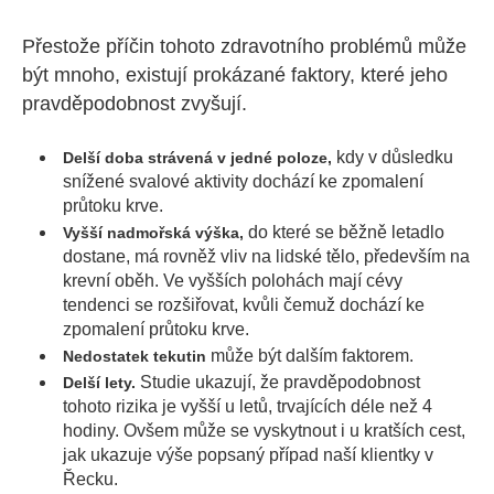
Přestože příčin tohoto zdravotního problémů může
být mnoho, existují prokázané faktory, které jeho
pravděpodobnost zvyšují.
kdy v důsledku
Delší doba strávená v jedné poloze,
snížené svalové aktivity dochází ke zpomalení
průtoku krve.
do které se běžně letadlo
Vyšší nadmořská výška,
dostane, má rovněž vliv na lidské tělo, především na
krevní oběh. Ve vyšších polohách mají cévy
tendenci se rozšiřovat, kvůli čemuž dochází ke
zpomalení průtoku krve.
může být dalším faktorem.
Nedostatek tekutin
Studie ukazují, že pravděpodobnost
Delší lety.
tohoto rizika je vyšší u letů, trvajících déle než 4
hodiny. Ovšem může se vyskytnout i u kratších cest,
jak ukazuje výše popsaný případ naší klientky v
Řecku.