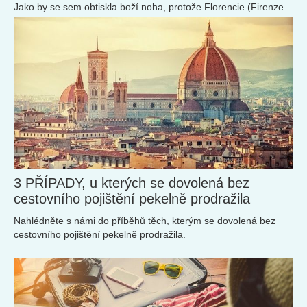
Jako by se sem obtiskla boží noha, protože Florencie (Firenze),
doslova „kvetoucí“, je toskánské město umělců, kultury a
honosné architektury.
3 PŘÍPADY, u kterých se dovolená bez
cestovního pojištění pekelně prodražila
Nahlédněte s námi do příběhů těch, kterým se dovolená bez
cestovního pojištění pekelně prodražila.