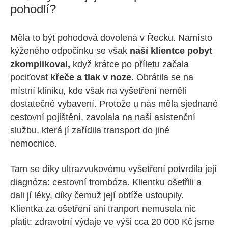
pohodlí?
Měla to být pohodová dovolená v Řecku. Namísto
kýženého odpočinku se však
naší klientce pobyt
zkomplikoval,
když krátce po příletu začala
pociťovat
křeče a tlak v noze.
Obrátila se na
místní kliniku, kde však na vyšetření neměli
dostatečné vybavení. Protože u nás měla sjednané
cestovní pojištění, zavolala na naši asistenční
službu, která jí zařídila transport do jiné
nemocnice.
Tam se díky ultrazvukovému vyšetření potvrdila její
diagnóza: cestovní trombóza. Klientku ošetřili a
dali jí léky, díky čemuž její obtíže ustoupily.
Klientka za ošetření ani tranport nemusela nic
platit: zdravotní výdaje ve výši cca 20 000 Kč jsme