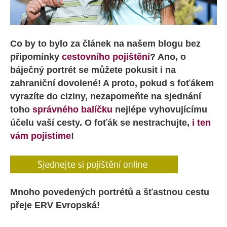
Co by to bylo za článek na našem blogu bez
připomínky
cestovního pojištění
? Ano, o
báječný portrét se můžete pokusit i na
zahraniční dovolené! A proto, pokud s foťákem
vyrazíte do ciziny, nezapomeňte na sjednání
toho
správného balíčku
nejlépe vyhovujícímu
účelu vaší cesty. O foťák se nestrachujte,
i ten
vám pojistíme
!
Mnoho povedených portrétů a šťastnou cestu
přeje ERV Evropská!