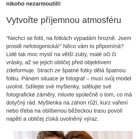
nikoho nezarmoutili!
Vytvořte příjemnou atmosféru
"Nechci se fotit, na fotkách vypadám hrozně. Jsem
prostě nefotogenická!" Něco vám to připomíná?
Lidé tak moc myslí na větší zuby, malé oči či
vrásky, až se jejich obličej před objektivem
zdeformuje. Strach ze špatné fotky dělá špatnou
fotku. Pánem situace je fotograf – musí svůj model
uvolnit. Sdílejte své myšlenky, sdělujte své
fotografické záměry, mluvte společně o tom, co má
dotyčný rád. Myšlenka na záhon růží, kurz vaření
nebo třeba na oblíbenou běžeckou trasu povolí
napětí a obličej získá uvolněný výraz.