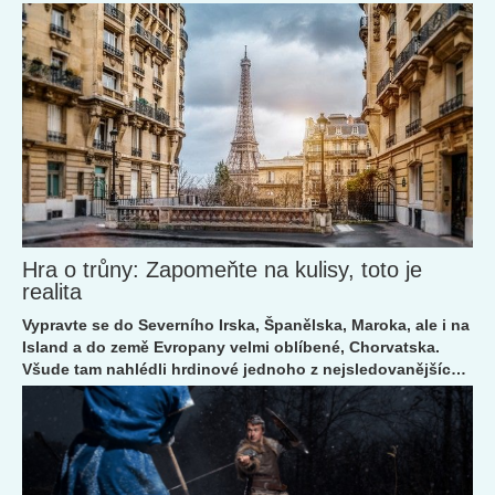
Hra o trůny: Zapomeňte na kulisy, toto je
realita
Vypravte se do Severního Irska, Španělska, Maroka, ale i na
Island a do země Evropany velmi oblíbené, Chorvatska.
Všude tam nahlédli hrdinové jednoho z nejsledovanějších
seriálů současnosti, Hry o trůny.