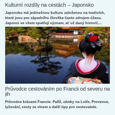
Kulturní rozdíly na cestách – Japonsko
Japonsko má jedinečnou kulturu založenou na tradicích,
které jsou pro západního člověka často zdrojem úžasu.
Japonci ve všem spatřují význam, ať už daný historií,
etiketou nebo i způsobem psaní některých slov. Vydejme
se na krátkou exkurzi do japonských zvyklostí.
Průvodce cestováním po Francii od severu na
jih
Průvodce krásami Francie. Paříž, zámky na Loiře, Provence,
lyžování, cesty za vínem a další tipy pro cestovatele.