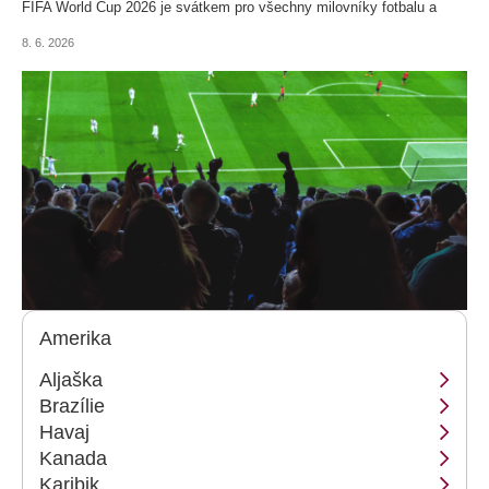
FIFA World Cup 2026 je svátkem pro všechny milovníky fotbalu a
letos opět přinese řadu premiér. Přinášíme přehled toho
8. 6. 2026
nejdůležitějšího, co by měli fanoušci před prvním výkopem
Mistrovství světa ve fotbale vědět a pro zkušené tipéry máme i malý
dárek.
Amerika
Aljaška
Brazílie
Havaj
Kanada
Karibik