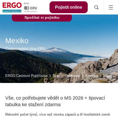
Pojistit online
Spočítat si pojistku
Mexiko
Cestovatelský blog ERV
ERGO Cestovní Pojišťovna
Blog
Destinace
Amerika
Mexiko
Vše, co potřebujete vědět o MS 2026 + tipovací
tabulka ke stažení zdarma
Rekordní počet týmů, více než stovka zápasů a tři hostitelské země.