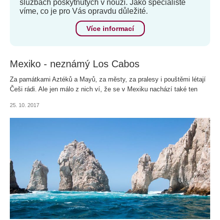
službách poskytnutých v nouzi. Jako specialisté
víme, co je pro Vás opravdu důležité.
Více informací
Mexiko - neznámý Los Cabos
Za památkami Aztéků a Mayů, za městy, za pralesy i pouštěmi létají
Češi rádi. Ale jen málo z nich ví, že se v Mexiku nachází také ten
nejkrásnější konec světa, jaký si člověk dokáže představit.
25. 10. 2017