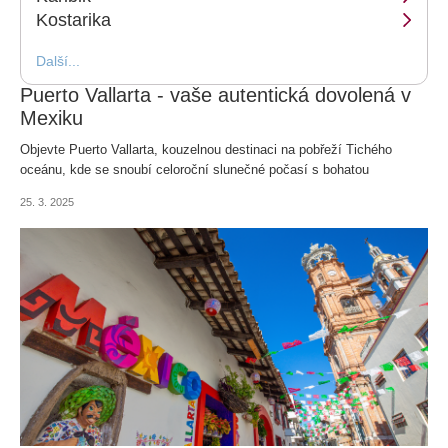
Kostarika
Další...
Puerto Vallarta - vaše autentická dovolená v
Mexiku
Objevte Puerto Vallarta, kouzelnou destinaci na pobřeží Tichého
oceánu, kde se snoubí celoroční slunečné počasí s bohatou
mexickou kulturou. Užijte si jedinečné pláže, historické centrum,
25. 3. 2025
vynikající kuchyni a přátelskou atmosféru, která vás vtáhne do
pravého Mexika.