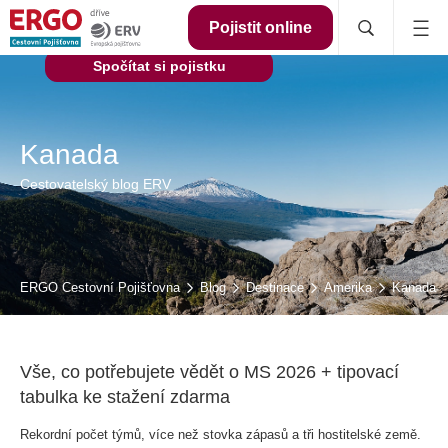
Pojistit online
Spočítat si pojistku
Kanada
Cestovatelský blog ERV
ERGO Cestovní Pojišťovna
Blog
Destinace
Amerika
Kanada
Vše, co potřebujete vědět o MS 2026 + tipovací
tabulka ke stažení zdarma
Rekordní počet týmů, více než stovka zápasů a tři hostitelské země.