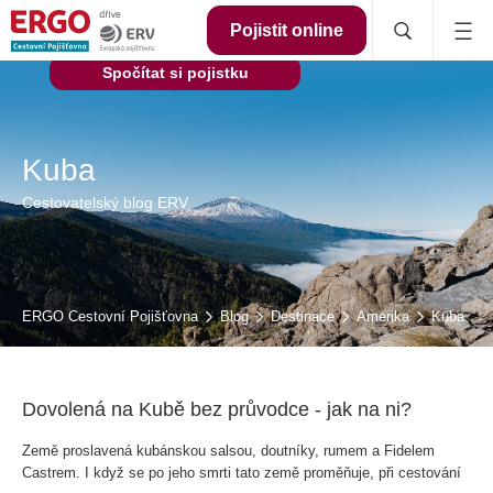
Pojistit online
Spočítat si pojistku
Kuba
Cestovatelský blog ERV
ERGO Cestovní Pojišťovna
Blog
Destinace
Amerika
Kuba
Dovolená na Kubě bez průvodce - jak na ni?
Země proslavená kubánskou salsou, doutníky, rumem a Fidelem
Castrem. I když se po jeho smrti tato země proměňuje, při cestování