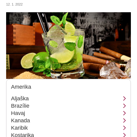
na vlastní pěst je dobré mít na paměti věci, které by vás ve většině
12. 1. 2022
zemí světa ani nenapadly.
Amerika
Aljaška
Brazílie
Havaj
Kanada
Karibik
Kostarika