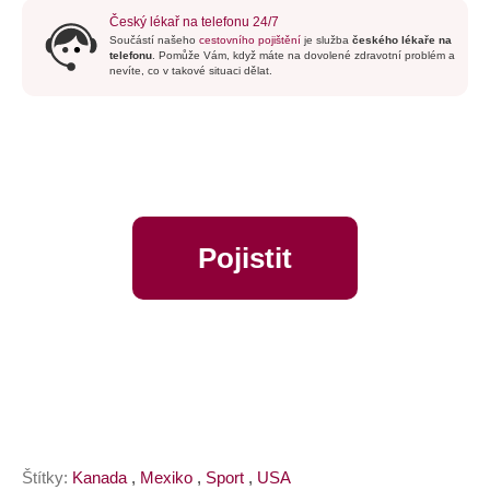
Český lékař na telefonu 24/7
Součástí našeho
cestovního pojištění
je služba
českého lékaře na
telefonu
. Pomůže Vám, když máte na dovolené zdravotní problém a
nevíte, co v takové situaci dělat.
Pojistit
online
Štítky:
Kanada
,
Mexiko
,
Sport
,
USA