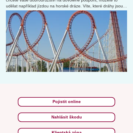
chcete vaše dobrodružství na dovolené podpořit, můžete to
udělat například jízdou na horské dráze. Víte, které dráhy jsou
nejdelší, nejvyšší a nejrychlejší?
Pojistit online
Nahlásit škodu
Klientská zóna