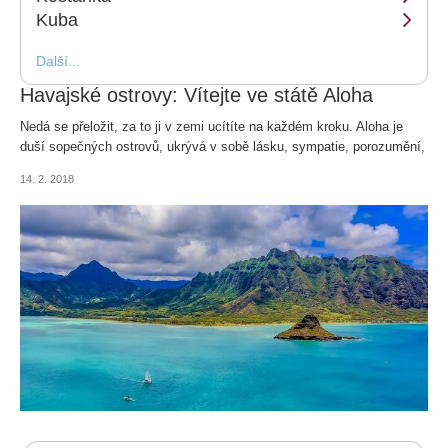
Kuba
Další...
Havajské ostrovy: Vítejte ve státě Aloha
Nedá se přeložit, za to ji v zemi ucítíte na každém kroku. Aloha je
duší sopečných ostrovů, ukrývá v sobě lásku, sympatie, porozumění,
pozdravy i loučení. Krátké havajské slovíčko najdete i ve státní
14. 2. 2018
hymně nebo znaku, dokonce je otisknuto i do jejich víry. Ta vybízí k
poznání sebe samého, získání vlastních zkušeností a pravd, i k
všestranné toleranci.