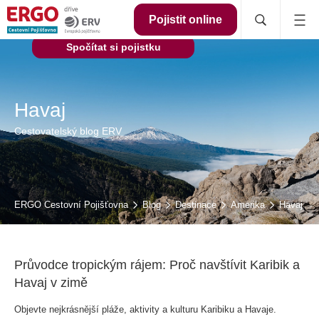
Pojistit online
Spočítat si pojistku
Havaj
Cestovatelský blog ERV
ERGO Cestovní Pojišťovna
Blog
Destinace
Amerika
Havaj
Průvodce tropickým rájem: Proč navštívit Karibik a
Havaj v zimě
Objevte nejkrásnější pláže, aktivity a kulturu Karibiku a Havaje.