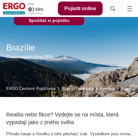
Pojistit online
Spočítat si pojistku
Brazílie
Cestovatelský blog ERV
ERGO Cestovní Pojišťovna
Blog
Destinace
Amerika
Brazílie
Realita nebo fikce? Vydejte se na místa, která
vypadají jako z jiného světa
Příroda čaruje a člověku z toho přechází zrak. Výsledkem jsou místa,