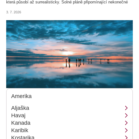
která působí až surrealisticky. Solné pláně připomínající nekonečné
zrcadlo, barevné hory nebo oblasti, na nichž se střetávají krajiny,
3. 7. 2026
které byste vedle sebe nečekali. Podívejme se, jak to vypadá, když
příroda překoná lidskou fantazii.
Amerika
Aljaška
Havaj
Kanada
Karibik
Kostarika