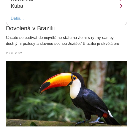
Kuba
Další...
Dovolená v Brazílii
Chcete se podívat do největšího státu na Zemi s rytmy samby,
deštnými pralesy a slavnou sochou Ježíše? Brazílie je skvělá pro
milovníky exotiky, kultury, sportu, historie, odpočinku na plážích i
23. 6. 2022
dobrodruhy.