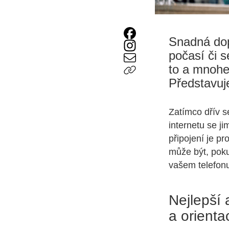
Snadná dop
počasí či 
to a mnohe
Představuj
Zatímco dřív s
internetu se j
připojení je p
může být, pok
vašem telefon
Nejlepší
a orienta