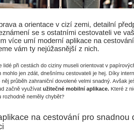
rava a orientace v cizí zemi, detailní pře
seznámení se s ostatními cestovateli ve va
m více umí moderní aplikace na cestování
eme vám ty nejúžasnější z nich.
e lidé při cestách do ciziny museli orientovat v papírov
im mohlo jen zdát, dnešnímu cestovateli je hej. Díky inte
ro něj průběh zahraniční dovolené velmi snadný. Avšak je
ud začně využívat
užitečné mobilní aplikace.
Které z ni
u rozhodně neměly chybět?
 aplikace na cestování pro snadnou
ci