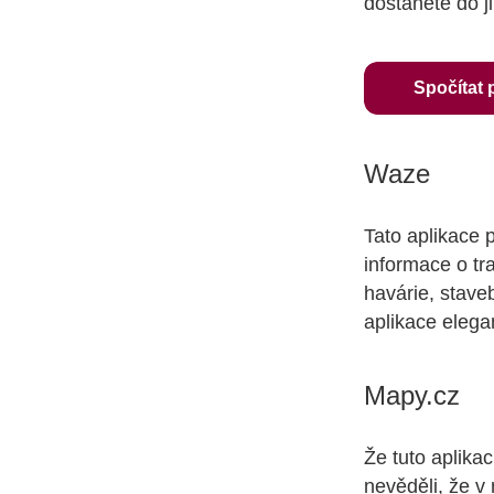
dostanete do ji
Spočítat 
Waze
Tato aplikace 
informace o tr
havárie, stave
aplikace elega
Mapy.cz
Že tuto aplika
nevěděli, že v