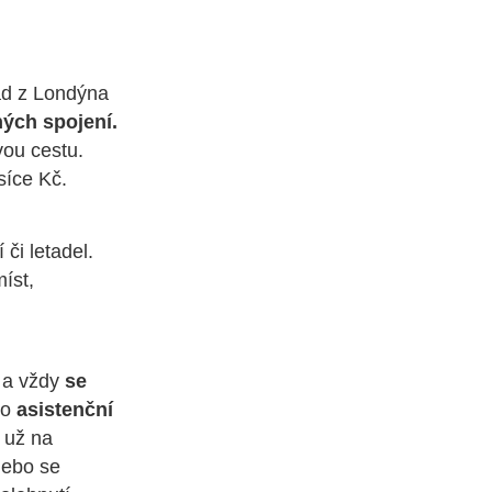
lad z Londýna
ých spojení.
vou cestu.
isíce Kč.
či letadel.
íst,
, a vždy
se
 o
asistenční
 už na
nebo se