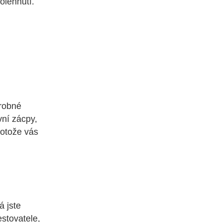
olehnutí.
drobné
vní zácpy,
rotože vás
á jste
estovatele,