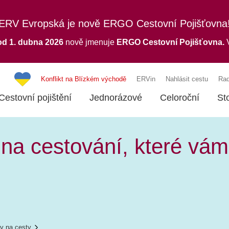
ERV Evropská je nově ERGO Cestovní Pojišťovna
od 1. dubna 2026
nově jmenuje
ERGO
Cestovní Pojišťovna.
V
Konflikt na Blízkém východě
ERVin
Nahlásit cestu
Rad
Cestovní pojištění
Jednorázové
Celoroční
St
 na cestování, které vá
y na cesty