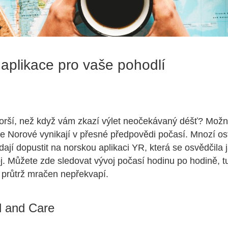
 aplikace pro vaše pohodlí
orší, než když vám zkazí výlet neočekávaný déšť? Možná
 že Norové vynikají v přesné předpovědi počasí. Mnozí ost
dají dopustit na norskou aplikaci YR, která se osvědčila 
oj. Můžete zde sledovat vývoj počasí hodinu po hodině, t
 průtrž mračen nepřekvapí.
l and Care