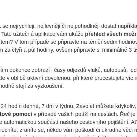
 se nejrychleji, nejlevněji či nejpohodlněji dostat napřík
 Tato užitečná aplikace vám ukáže
přehled všech možn
autem? V tom případě se připravte na téměř sedmihodino
m za čtyři a půl hodiny, ovšem připravte si minimálně 3 t
vám dokonce zobrazí i časy odjezdů vlaků, autobusů, lodí 
 v oblibě aktivní dovolenou, při které procestujete víc m
odně stojí za vyzkoušení.
24 hodin denně, 7 dní v týdnu. Zavolat můžete kdykoliv
otové pomoci
v případě vašich potíží na cestách. Řeč je
e automatickou součástí našeho cestovního pojištění. Ať
cníte, zraníte se, někdo vám poškodí či ukradne věci 