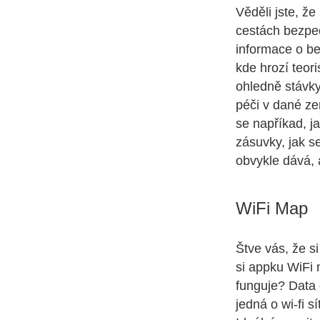
Věděli jste, ž
cestách bezpe
informace o be
kde hrozí teori
ohledně stávky
péči v dané ze
se napříkad, j
zásuvky, jak se
obvykle dává,
WiFi Map
Štve vás, že s
si appku WiFi m
funguje? Data 
jedná o wi-fi s