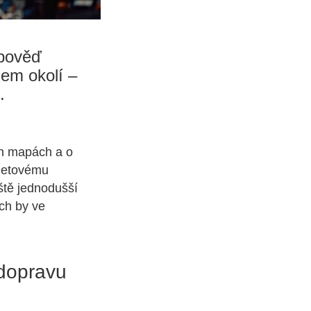
dpověď
šem okolí –
.
ých mapách a o
rnetovému
ště jednodušší
ch by ve
 dopravu