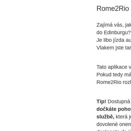
Rome2Rio
Zajímá vás, jak
do Edinburgu?
Je libo jízda 
Vlakem jste ta
Tato aplikace 
Pokud tedy máte
Rome2Rio rozh
Tip!
Dostupná 
dočkáte poh
službě,
která j
dovolené onemo