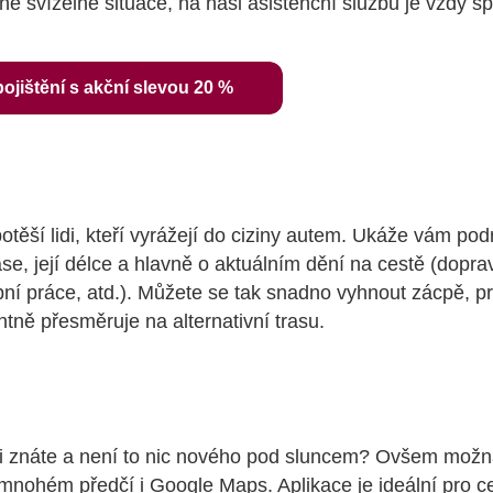
né svízelné situace, na naši asistenční službu je vždy sp
pojištění s akční slevou 20 %
potěší lidi, kteří vyrážejí do ciziny autem. Ukáže vám po
ase, její délce a hlavně o aktuálním dění na cestě (dopra
bní práce, atd.). Můžete se tak snadno vyhnout zácpě, p
ntně přesměruje na alternativní trasu.
ci znáte a není to nic nového pod sluncem? Ovšem možn
 mnohém předčí i Google Maps. Aplikace je ideální pro c