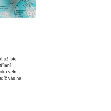
 už jste
řílení
jako velmi
udíž vás na