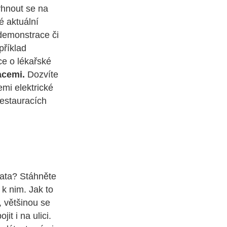
yhnout se na
 aktuální
 demonstrace či
příklad
ce o lékařské
acemi.
Dozvíte
emi elektrické
restauracích
data? Stáhněte
 k nim. Jak to
, většinou se
it i na ulici.