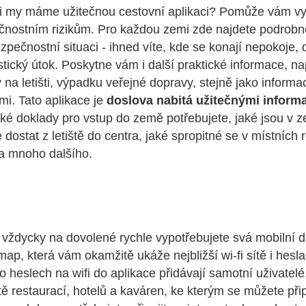
e i my máme užitečnou cestovní aplikaci? Pomůže vám v
čnostním rizikům. Pro každou zemi zde najdete podrobné
zpečnostní situaci - ihned víte, kde se konají nepokoje,
stický útok. Poskytne vám i další praktické informace, na
 na letišti, výpadku veřejné dopravy, stejně jako informa
mi. Tato aplikace je
doslova nabitá užitečnými inform
aké doklady pro vstup do země potřebujete, jaké jsou v z
 dostat z letiště do centra, jaké spropitné se v místních 
 a mnoho dalšího.
i vždycky na dovolené rychle vypotřebujete svá mobilní 
ap, která vám okamžitě ukáže nejbližší wi-fi sítě i hesla
o heslech na wifi do aplikace přidávají samotní uživatelé
ítě restaurací, hotelů a kaváren, ke kterým se můžete připoj