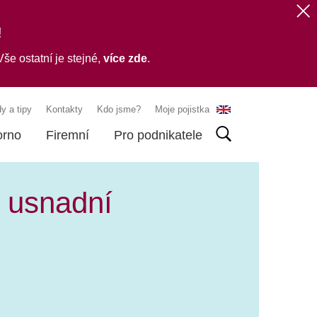
!
še ostatní je stejné,
více zde
.
y a tipy
Kontakty
Kdo jsme?
Moje pojistka
orno
Firemní
Pro podnikatele
m usnadní