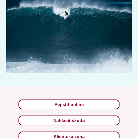
u jindy poklidných břehů. Jedni by se s nimi nepřáli potkat ani v
tom nejděsivějším snu, druzí se za nimi honí po celém světě,
dobrovolně se nechávají na jejich vrcholy vyvést skútry a
napumpovaní adrenalinem je sjíždějí. Kde je najdete?
Pojistit online
Nahlásit škodu
Klientská zóna