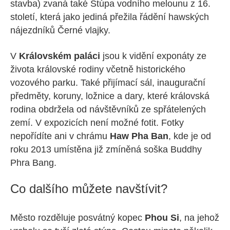
stavba) zvaná také Stúpa vodního melounu z 16.
století, která jako jediná přežila řádění hawských
nájezdníků Černé vlajky.
V
Královském paláci
jsou k vidění exponáty ze
života královské rodiny včetně historického
vozového parku. Také přijímací sál, inaugurační
předměty, koruny, ložnice a dary, které královská
rodina obdržela od návštěvníků ze spřátelených
zemí. V expozicích není možné fotit. Fotky
nepořídíte ani v chrámu
Haw Pha Ban
, kde je od
roku 2013 umístěna již zmíněná soška Buddhy
Phra Bang.
Co dalšího můžete navštívit?
Město rozděluje posvátný kopec
Phou Si
, na jehož