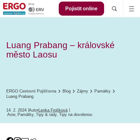
Pojistit online
Luang Prabang – královské
město Laosu
ERGO Cestovní Pojišťovna
Blog
Zájmy
Památky
Luang Prabang
14. 2. 2024
Autor
Lenka Frolíková
Asie
,
Památky
,
Tipy & rady
,
Tipy na dovolenou