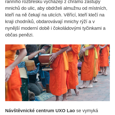
ranního rozbřesku vycházejí z chrámů zástupy
mnichů do ulic, aby obdrželi almužnu od místních,
kteří na ně čekají na ulicích. Věřící, kteří klečí na
kraji chodníků, obdarovávají mnichy rýží a v
nynější moderní době i čokoládovými tyčinkami a
občas penězi.
Návštěvnické centrum UXO Lao
se vymyká