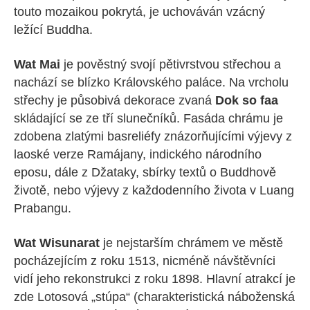
touto mozaikou pokrytá, je uchováván vzácný
ležící Buddha.
Wat Mai
je pověstný svojí pětivrstvou střechou a
nachází se blízko Královského paláce. Na vrcholu
střechy je působivá dekorace zvaná
Dok so faa
skládající se ze tří slunečníků. Fasáda chrámu je
zdobena zlatými basreliéfy znázorňujícími výjevy z
laoské verze Ramájany, indického národního
eposu, dále z Džataky, sbírky textů o Buddhově
životě, nebo výjevy z každodenního života v Luang
Prabangu.
Wat Wisunarat
je nejstarším chrámem ve městě
pocházejícím z roku 1513, nicméně návštěvníci
vidí jeho rekonstrukci z roku 1898. Hlavní atrakcí je
zde Lotosová „stúpa“ (charakteristická náboženská