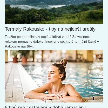
Termály Rakousko - tipy na nejlepší areály
Toužíte po odpočinku v teplé a léčivé vodě? Za wellness
relaxem nemusíte daleko! Inspirujte se, které termální lázně v
Rakousku navštívit!
5 tipů pro cestování v době ramadánu