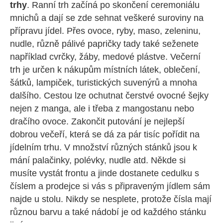
trhy
. Ranní trh začíná po skončení ceremoniálu
mnichů a dají se zde sehnat veškeré suroviny na
přípravu jídel. Přes ovoce, ryby, maso, zeleninu,
nudle, různě pálivé papričky tady také seženete
například cvrčky, žáby, medové plástve. Večerní
trh je určen k nákupům místních látek, oblečení,
šátků, lampiček, turistických suvenýrů a mnoha
dalšího. Cestou lze ochutnat čerstvé ovocné šejky
nejen z manga, ale i třeba z mangostanu nebo
dračího ovoce. Zakončit putování je nejlepší
dobrou večeří, která se dá za pár tisíc pořídit na
jídelním trhu. V množství různých stánků jsou k
mání palačinky, polévky, nudle atd. Někde si
musíte vystát frontu a jinde dostanete cedulku s
číslem a prodejce si vás s připraveným jídlem sám
najde u stolu. Nikdy se nesplete, protože čísla mají
různou barvu a také nádobí je od každého stánku