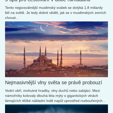
Tento nejposvátnější muslimský svátek se dotýká 1,8 miliardy
lidí na světě. Je tedy dobré vědět, jak se v muslimských zemích
chovat...
Nejmasivnější vlny světa se právě probouzí
Vodní obři, mohutné hradby, vlny duchů nebo zabijáci. Mezi
námořníky kolovaly dlouhá léta mýty o gigantických vlnách
lámajících těžké nákladní lodě napůl uprostřed rozbouřených
moří. Dnes na ně věří celý svět. Abyste je spatřili, nemusíte
plout daleko od pevniny. Mocné vodní masy se v zimě objevují i