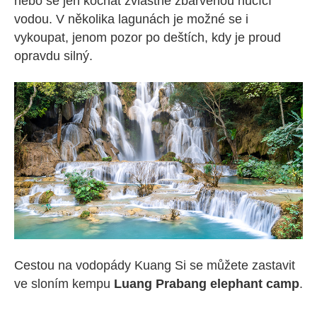
nebo se jen kochat zvláštně zbarvenou hučící
vodou. V několika lagunách je možné se i
vykoupat, jenom pozor po deštích, kdy je proud
opravdu silný.
Cestou na vodopády Kuang Si se můžete zastavit
ve sloním kempu
Luang Prabang elephant camp
.