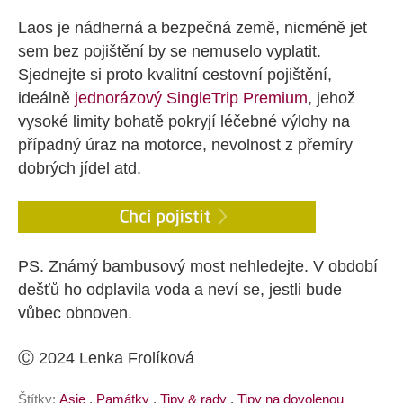
Laos je nádherná a bezpečná země, nicméně jet
sem bez pojištění by se nemuselo vyplatit.
Sjednejte si proto kvalitní cestovní pojištění,
ideálně
jednorázový SingleTrip Premium
, jehož
vysoké limity bohatě pokryjí léčebné výlohy na
případný úraz na motorce, nevolnost z přemíry
dobrých jídel atd.
PS. Známý bambusový most nehledejte. V období
dešťů ho odplavila voda a neví se, jestli bude
vůbec obnoven.
Ⓒ 2024 Lenka Frolíková
Štítky:
Asie
,
Památky
,
Tipy & rady
,
Tipy na dovolenou