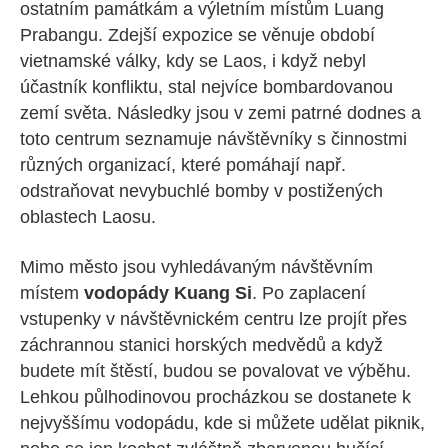
ostatním památkám a výletním místům Luang
Prabangu. Zdejší expozice se věnuje období
vietnamské války, kdy se Laos, i když nebyl
účastník konfliktu, stal nejvíce bombardovanou
zemí světa. Následky jsou v zemi patrné dodnes a
toto centrum seznamuje návštěvníky s činnostmi
různých organizací, které pomáhají např.
odstraňovat nevybuchlé bomby v postižených
oblastech Laosu.
Mimo město jsou vyhledávaným návštěvním
místem
vodopády Kuang Si
. Po zaplacení
vstupenky v návštěvnickém centru lze projít přes
záchrannou stanici horských medvědů a když
budete mít štěstí, budou se povalovat ve výběhu.
Lehkou půlhodinovou procházkou se dostanete k
nejvyššímu vodopádu, kde si můžete udělat piknik,