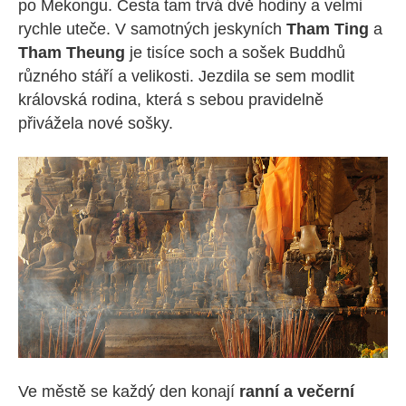
po Mekongu. Cesta tam trvá dvě hodiny a velmi
rychle uteče. V samotných jeskyních
Tham Ting
a
Tham Theung
je tisíce soch a sošek Buddhů
různého stáří a velikosti. Jezdila se sem modlit
královská rodina, která s sebou pravidelně
přivážela nové sošky.
Ve městě se každý den konají
ranní a večerní