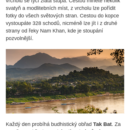
vrcholu se tyčí zlatá stúpa. Cestou minete několik
svatyň a modlitebních míst, z vrcholu lze pořídit
fotky do všech světových stran. Cestou do kopce
vystoupáte 328 schodů, nicméně lze jít i z druhé
strany od řeky Nam Khan, kde je stoupání
pozvolnější.
Každý den probíhá budhistický obřad
Tak Bat
. Za