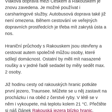
Vlaková doprava mezi Českem a Rakouskem je
znovu zavedena. Je možné používat i
carsharingové služby. Autobusová doprava také již
není omezena. Během cestování ve veřejných
dopravních prostředcích je třeba mít zakrytá ústa a
nos.
Hraniční průchody s Rakouskem jsou otevřeny a
cestovat autem společně můžou osoby, které
sdílejí domácnost. Ostatní by měli mít nasazené
roušky a v jedné řadě sedadel by měly sedět max.
2 osoby.
Již hodinu cesty od rakouských hranic potkáte
první jezero, Traunsee. Můžete se u něj zastavit na
procházku i na oběd z čerstvé ryby. V létě se v
něm i vykoupete, má teplotu kolem 21 °C. Přečtěte
si náš článek
Rakouská jezera blízko hranic
.