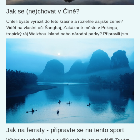
Jak se (ne)chovat v Číně?
Chtěli byste vyrazit do této krásné a rozlehlé asijské země?
Vidět na vlastní oči Šanghaj, Zakázané město v Pekingu,
tropický ráj Weizhou Island nebo národní parky? Připravili jsme
pro vás praktické rady, které se vám budou v Číně hodit.
Jak na ferraty - připravte se na tento sport
Výhled na vrcholky hor a skvělý pocit, že jste to zvládli. To vám