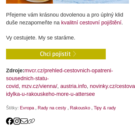
Přejeme vám krásnou dovolenou a pro úplný klid
duše nezapomeňte na
kvalitní cestovní pojištění
.
Vy cestujete. My se staráme.
Zdroje:
mvcr.cz/prehled-cestovnich-opatreni-
sousednich-statu-
covid
,
mzv.cz/vienna/
,
austria.info
,
novinky.cz/cestovan
idylka-u-rakouskeho-more-u-attersee
Štítky:
Evropa
,
Rady na cesty
,
Rakousko
,
Tipy & rady