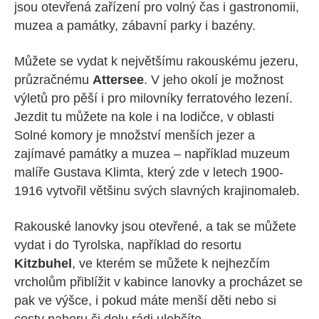
jsou otevřená zařízení pro volný čas i gastronomii,
muzea a památky, zábavní parky i bazény.
Můžete se vydat k největšímu rakouskému jezeru,
průzračnému
Attersee
. V jeho okolí je možnost
výletů pro pěší i pro milovníky ferratového lezení.
Jezdit tu můžete na kole i na lodičce, v oblasti
Solné komory je množství menších jezer a
zajímavé památky a muzea – například muzeum
malíře Gustava Klimta, který zde v letech 1900-
1916 vytvořil většinu svých slavných krajinomaleb.
Rakouské lanovky jsou otevřené, a tak se můžete
vydat i do Tyrolska, například do resortu
Kitzbuhel
, ve kterém se můžete k nejhezčím
vrcholům přiblížit v kabince lanovky a procházet se
pak ve výšce, i pokud máte menší děti nebo si
cesty nahoru či dolu rádi ulehčíte.