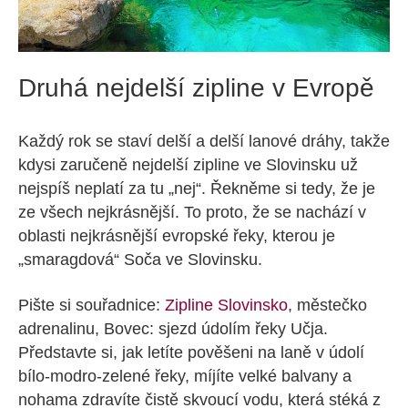
Druhá nejdelší zipline v Evropě
Každý rok se staví delší a delší lanové dráhy, takže
kdysi zaručeně nejdelší zipline ve Slovinsku už
nejspíš neplatí za tu „nej“. Řekněme si tedy, že je
ze všech nejkrásnější. To proto, že se nachází v
oblasti nejkrásnější evropské řeky, kterou je
„smaragdová“ Soča ve Slovinsku.
Pište si souřadnice:
Zipline Slovinsko
, městečko
adrenalinu, Bovec: sjezd údolím řeky Učja.
Představte si, jak letíte pověšeni na laně v údolí
bílo-modro-zelené řeky, míjíte velké balvany a
nohama zdravíte čistě skvoucí vodu, která stéká z