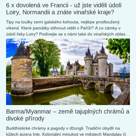
6 x dovolená ve Francii - už jste viděli údolí
Loiry, Normandii a znáte vinařské kraje?
Tipy na toulky zemí galského kohouta, nejlépe prodloužený
víkend. Které památky stihnout vidět v Paříži? A co zámky v
údolí řeky Loiry? Podívejte se s námi také do vinařských oblastí
Languedoc, Alsasko, či Burgundsko.
Barma/Myanmar – země tajuplných chrámů a
divoké přírody
Buddhistické chrámy a pagody v džungli. Tradiční obydlí na
kůlech jezera Inle. Koloniální minulost ve městech Mandalay či