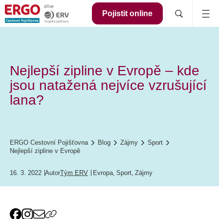
Pojistit online
Nejlepší zipline v Evropě – kde
jsou natažená nejvíce vzrušující
lana?
ERGO Cestovní Pojišťovna
Blog
Zájmy
Sport
Nejlepší zipline v Evropě
16. 3. 2022
Autor
Tým ERV
Evropa
,
Sport
,
Zájmy