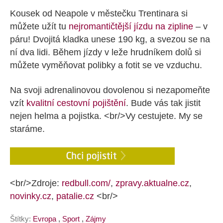
Kousek od Neapole v městečku Trentinara si
můžete užít tu
nejromantičtější jízdu na zipline
– v
páru! Dvojitá kladka unese 190 kg, a svezou se na
ní dva lidi. Během jízdy v leže hrudníkem dolů si
můžete vyměňovat polibky a fotit se ve vzduchu.
Na svoji adrenalinovou dovolenou si nezapomeňte
vzít
kvalitní cestovní pojištění
. Bude vás tak jistit
nejen helma a pojistka. <br/>Vy cestujete. My se
staráme.
<br/>Zdroje:
redbull.com/
,
zpravy.aktualne.cz
,
novinky.cz
,
patalie.cz
<br/>
Štítky:
Evropa
,
Sport
,
Zájmy