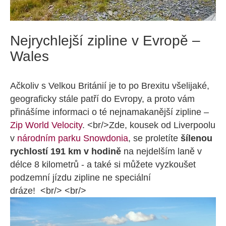
Nejrychlejší zipline v Evropě –
Wales
Ačkoliv s Velkou Británií je to po Brexitu všelijaké,
geograficky stále patří do Evropy, a proto vám
přinášíme informaci o té nejnamakanější zipline –
Zip World Velocity
. <br/>Zde, kousek od Liverpoolu
v
národním parku Snowdonia
, se proletíte
šílenou
rychlostí 191 km v hodině
na nejdelším laně v
délce 8 kilometrů - a také si můžete vyzkoušet
podzemní jízdu zipline ne speciální
dráze! <br/> <br/>