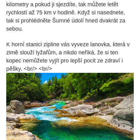
kilometry a pokud ji sjezdíte, tak můžete letět
rychlostí až 75 km v hodině. Když si nasednete,
tak si prohlédněte Šumné údolí hned dvakrát za
sebou.
K horní stanici zipline vás vyveze lanovka, která v
zimě slouží lyžařům, a nikdo neříká, že si ten
kopec nemůžete vyjít pro lepší pocit ze zdraví i
pěšky. <br/> <br/>