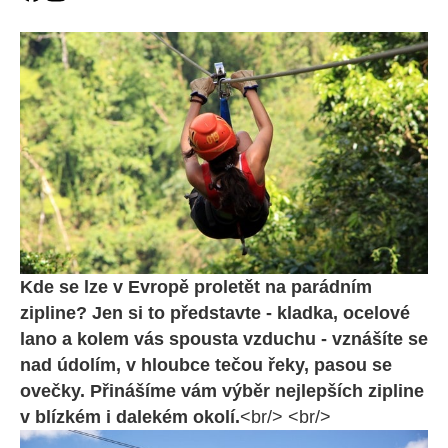
Kde se lze v Evropě proletět na parádním
zipline? Jen si to představte - kladka, ocelové
lano a kolem vás spousta vzduchu - vznášíte se
nad údolím, v hloubce tečou řeky, pasou se
ovečky. Přinášíme vám výběr nejlepších zipline
v blízkém i dalekém okolí.
<br/> <br/>