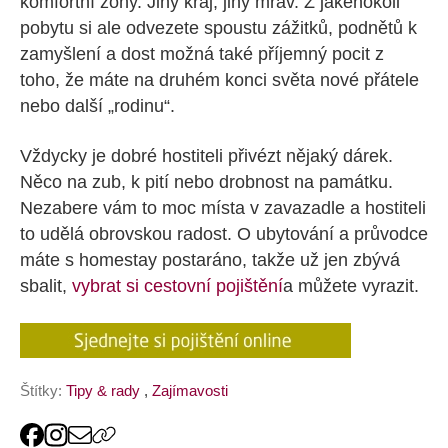
komfortní zóny. Jiný kraj, jiný mrav. Z jakéhokoli
pobytu si ale odvezete spoustu zážitků, podnětů k
zamyšlení a dost možná také příjemný pocit z
toho, že máte na druhém konci světa nové přátele
nebo další „rodinu“.
Vždycky je dobré hostiteli přivézt nějaký dárek.
Něco na zub, k pití nebo drobnost na památku.
Nezabere vám to moc místa v zavazadle a hostiteli
to udělá obrovskou radost. O ubytování a průvodce
máte s homestay postaráno, takže už jen zbývá
sbalit,
vybrat si cestovní pojištění
a můžete vyrazit.
Štítky:
Tipy & rady
,
Zajímavosti