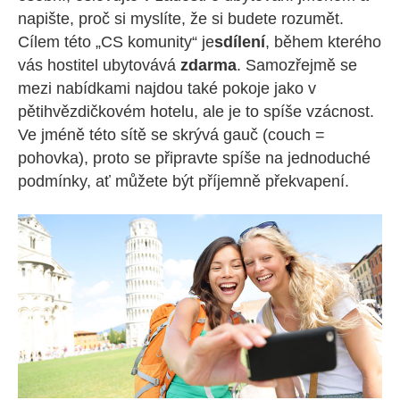
napište, proč si myslíte, že si budete rozumět.
Cílem této „CS komunity“ je
sdílení
, během kterého
vás hostitel ubytovává
zdarma
. Samozřejmě se
mezi nabídkami najdou také pokoje jako v
pětihvězdičkovém hotelu, ale je to spíše vzácnost.
Ve jméně této sítě se skrývá gauč (couch =
pohovka), proto se připravte spíše na jednoduché
podmínky, ať můžete být příjemně překvapení.