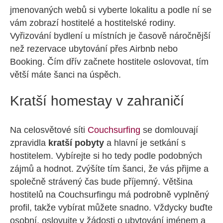
jmenovaných webů si vyberte lokalitu a podle ní se
vám zobrazí hostitelé a hostitelské rodiny.
Vyřizování bydlení u místních je časově náročnější
než rezervace ubytování přes Airbnb nebo
Booking. Čím dřív začnete hostitele oslovovat, tím
větší máte šanci na úspěch.
Kratší homestay v zahraničí
Na celosvětové síti
Couchsurfing
se domlouvají
zpravidla
kratší pobyty
a hlavní je setkání s
hostitelem. Vybírejte si ho tedy podle podobných
zájmů a hodnot. Zvýšíte tím šanci, že vás přijme a
společně strávený čas bude příjemný. Většina
hostitelů na Couchsurfingu má podrobně vyplněný
profil, takže vybírat můžete snadno. Vždycky buďte
osobní, oslovujte v žádosti o ubytování jménem a