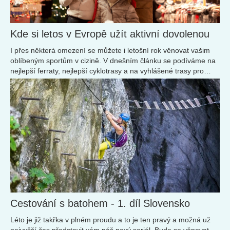
Kde si letos v Evropě užít aktivní dovolenou
I přes některá omezení se můžete i letošní rok věnovat vašim
oblíbeným sportům v cizině. V dnešním článku se podíváme na
nejlepší ferraty, nejlepší cyklotrasy a na vyhlášené trasy pro
vodáky v Evropě.
Cestování s batohem - 1. díl Slovensko
Léto je již takřka v plném proudu a to je ten pravý a možná už
nejvyšší čas představit vám náš nový seriál. Bude se věnovat