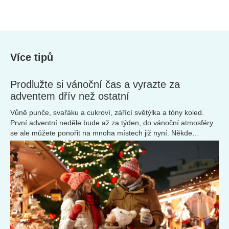
Více tipů
Prodlužte si vánoční čas a vyrazte za
adventem dřív než ostatní
Vůně punče, svařáku a cukroví, zářící světýlka a tóny koled.
První adventní neděle bude až za týden, do vánoční atmosféry
se ale můžete ponořit na mnoha místech již nyní. Někde
dokonce už od první listopadové středy – tipnete si kde?
Nejkrásnější vánoční trhy čekají.