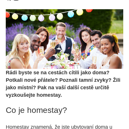
Rádi byste se na cestách cítili jako doma?
Potkali nové přátele? Poznali tamní zvyky? Žili
jako místní? Pak na vaší další cestě určitě
vyzkoušejte homestay.
Co je homestay?
Homestay znamená, že jste ubytovaní doma u