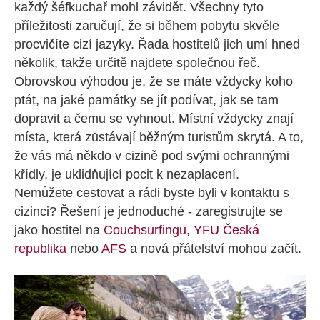
každý šéfkuchař mohl závidět. Všechny tyto
příležitosti zaručují, že si během pobytu skvěle
procvičíte cizí jazyky. Řada hostitelů jich umí hned
několik, takže určitě najdete společnou řeč.
Obrovskou výhodou je, že se máte vždycky koho
ptát, na jaké památky se jít podívat, jak se tam
dopravit a čemu se vyhnout. Místní vždycky znají
místa, která zůstávají běžným turistům skrytá. A to,
že vás má někdo v cizině pod svými ochrannými
křídly, je uklidňující pocit k nezaplacení.
Nemůžete cestovat a rádi byste byli v kontaktu s
cizinci? Řešení je jednoduché - zaregistrujte se
jako hostitel na
Couchsurfingu
,
YFU Česká
republika
nebo
AFS
a nová přátelství mohou začít.