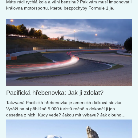
Máte rádi rychlá kola a vůni benzinu? Pak vám musí imponovat i
královna motorsportu, kterou bezpochyby Formule 1 je.
Pacifická hřebenovka: Jak ji zdolat?
Takzvaná Pacifická hřebenovka je americká dálková stezka.
Vyráží na ni přibližně 5 000 turistů ročně a dokončí ji jen
desetina z nich. Kudy vede? Jakou mít výbavu? Jak dlouho
trvá? A kteří Češi jí už šli?