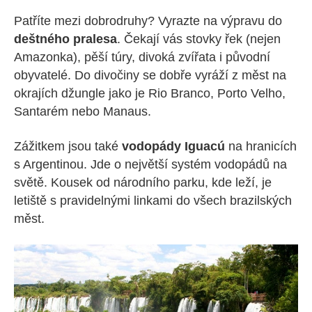
Patříte mezi dobrodruhy? Vyrazte na výpravu do
deštného pralesa
. Čekají vás stovky řek (nejen
Amazonka), pěší túry, divoká zvířata i původní
obyvatelé. Do divočiny se dobře vyráží z měst na
okrajích džungle jako je Rio Branco, Porto Velho,
Santarém nebo Manaus.
Zážitkem jsou také
vodopády Iguacú
na hranicích
s Argentinou. Jde o největší systém vodopádů na
světě. Kousek od národního parku, kde leží, je
letiště s pravidelnými linkami do všech brazilských
měst.