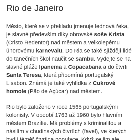
Rio de Janeiro
Město, které se v překladu jmenuje lednová řeka,
je slavné především díky obrovské
soše Krista
(Cristo Redentor) nad městem a velkolepému
únorovému
karnevalu
. Do Ria se také sjíždějí lidé
do tanečních škol naučit se
sambu
. Vydejte se na
slavné pláže
Ipanema
a
Copacabana
a do čtvrti
Santa Teresa
, která připomíná portugalský
Lisabon. Známá je také vyhlídka z
Cukrové
homole
(Pão de Açúcar) nad městem.
Rio bylo založeno v roce 1565 portugalskými
kolonisty. V období 1763 až 1960 bylo hlavním
městem Brazílie. Má problémy s kriminalitou a
násilím v chudinských čtvrtích (favel), ve kterých
bydlí téměř čtvrtina populace. Když se jim ale