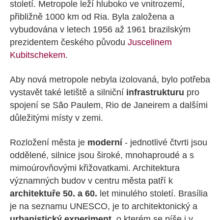
století. Metropole leží hluboko ve vnitrozemí,
přibližně 1000 km od Ria. Byla založena a
vybudována v letech 1956 až 1961 brazilským
prezidentem českého původu
Juscelinem
Kubitschekem
.
Aby nová metropole nebyla izolovaná, bylo potřeba
vystavět také letiště a silniční
infrastrukturu
pro
spojení se São Paulem, Rio de Janeirem a dalšími
důležitými místy v zemi.
Rozložení města je
moderní
- jednotlivé čtvrti jsou
oddělené, silnice jsou široké, mnohaproudé a s
mimoúrovňovými křižovatkami. Architektura
významných budov v centru města patří k
architektuře 50. a 60.
let minulého století. Brasília
je na seznamu UNESCO, je to architektonický a
urbanistický experiment
, o kterém se píše i v