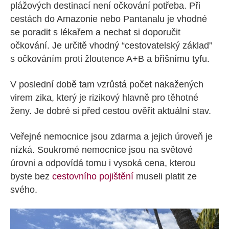
plážových destinací není očkování potřeba. Při
cestách do Amazonie nebo Pantanalu je vhodné
se poradit s lékařem a nechat si doporučit
očkování. Je určitě vhodný “cestovatelský základ”
s očkováním proti žloutence A+B a břišnímu tyfu.
V poslední době tam vzrůstá počet nakažených
virem zika, který je rizikový hlavně pro těhotné
ženy. Je dobré si před cestou ověřit aktuální stav.
Veřejné nemocnice jsou zdarma a jejich úroveň je
nízká. Soukromé nemocnice jsou na světové
úrovni a odpovídá tomu i vysoká cena, kterou
byste bez
cestovního pojištění
museli platit ze
svého.