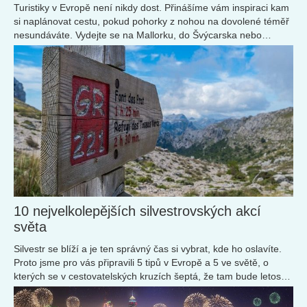
Turistiky v Evropě není nikdy dost. Přinášíme vám inspiraci kam
si naplánovat cestu, pokud pohorky z nohou na dovolené téměř
nesundáváte. Vydejte se na Mallorku, do Švýcarska nebo
Skotska.
10 nejvelkolepějších silvestrovských akcí
světa
Silvestr se blíží a je ten správný čas si vybrat, kde ho oslavíte.
Proto jsme pro vás připravili 5 tipů v Evropě a 5 ve světě, o
kterých se v cestovatelských kruzích šeptá, že tam bude letos
výjimečná novoroční oslava. 10, 9, 8,… Pojďme na to, než
odbije půlnoc.