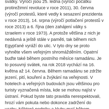
svátky. Výročí jsou 25. ledna (výročí počátku
protirežimní revoluce v roce 2011), 30. června
(výročí protestů, které vedly k sesazení prezidenta
v roce 2013), 14. srpna (výročí potlačení protestů v
roce 2013) a 6. října (den zahájení války s
Izraelem v roce 1973). A protože většina z nich je
nedávná a ještě stále v paměti, tak během nich
Egypťané vyráží do ulic. V tyto dny se proto
vyhněte všem veřejným shromážděním. Opatrní
buďte také během postního měsíce ramadánu. Je
to posuvný svátek, na rok 2018 vychází na 16.
května až 14. června. Během ramadánu se zdržte
jezení, pití, kouření a žvýkání na veřejnosti. V
hotelech a veřejných budovách jsou většinou pro
turisty vyznačená místa, kde se mohou najíst v
ústraní. Pokud byste tato pravidla nerespektovali,
hrozí vám pokuta nebo dokonce zadržení do
vazby. Některé podniky a kluby mají během