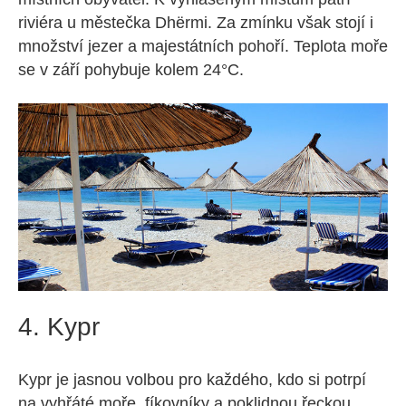
riviéra u městečka Dhërmi. Za zmínku však stojí i
množství jezer a majestátních pohoří. Teplota moře
se v září pohybuje kolem 24°C.
4. Kypr
Kypr je jasnou volbou pro každého, kdo si potrpí
na vyhřáté moře, fíkovníky a poklidnou řeckou