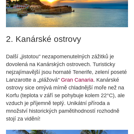
2. Kanárské ostrovy
Další „jistotou" nezapomenutelných zážitků je
dovolená na Kanárských ostrovech. Turisticky
nejzajímavější jsou hornaté Tenerife, zelení poseté
Lanzarotte a „plážová"
Gran Canaria
. Kanárské
ostrovy sice omývá mírně chladnější moře než na
Korfu (teplota v září se pohybuje kolem 22°C), ale
vzduch je příjemně teplý. Unikátní příroda a
množství historických pamětihodností rozhodně
stojí za vidění!