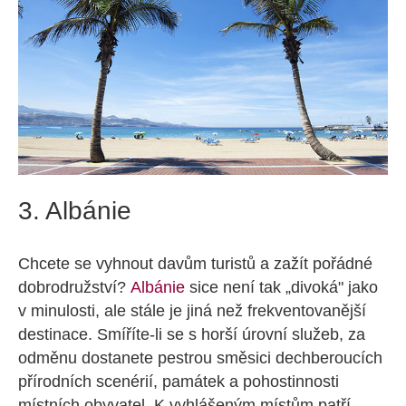
3. Albánie
Chcete se vyhnout davům turistů a zažít pořádné
dobrodružství?
Albánie
sice není tak „divoká" jako
v minulosti, ale stále je jiná než frekventovanější
destinace. Smíříte-li se s horší úrovní služeb, za
odměnu dostanete pestrou směsici dechberoucích
přírodních scenérií, památek a pohostinnosti
místních obyvatel. K vyhlášeným místům patří