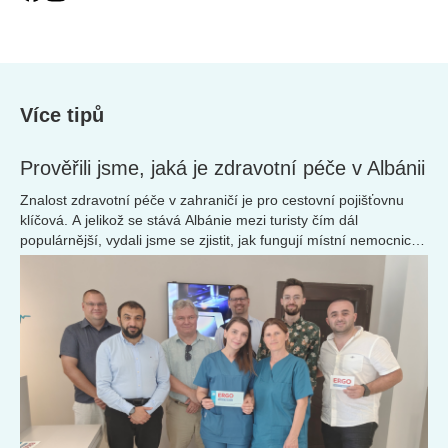
Více tipů
Prověřili jsme, jaká je zdravotní péče v Albánii
Znalost zdravotní péče v zahraničí je pro cestovní pojišťovnu
klíčová. A jelikož se stává Albánie mezi turisty čím dál
populárnější, vydali jsme se zjistit, jak fungují místní nemocnice,
kliniky a jaká je zde dostupnost lékařské pomoci pro české
turisty.