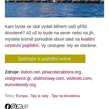
Kam byste se rádi vydali během vaší příští
dovolené? Až už to bude na sever nebo na jih,
myslete kromě pohodlné obuvi také na
kvalitní
cestovní pojištění
. Vy cestujete. My se staráme.
Zdroje:
lisbon.net
,
pinacotecabrera.org
,
visitgreece.gr
,
visitnorway.com
,
visitoslo.com
,
eurovikendy.org
Štítky:
Evropa
,
Tipy & rady
,
Tipy na dovolenou