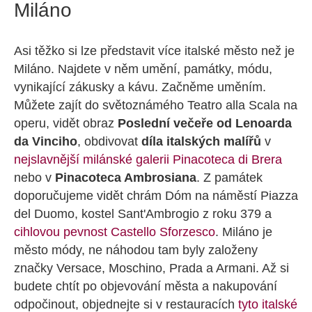
Miláno
Asi těžko si lze představit více italské město než je
Miláno. Najdete v něm umění, památky, módu,
vynikající zákusky a kávu. Začněme uměním.
Můžete zajít do světoznámého Teatro alla Scala na
operu, vidět obraz
Poslední večeře od Lenoarda
da Vinciho
, obdivovat
díla italských malířů
v
nejslavnější milánské galerii Pinacoteca di Brera
nebo v
Pinacoteca Ambrosiana
. Z památek
doporučujeme vidět chrám Dóm na náměstí Piazza
del Duomo, kostel Sant'Ambrogio z roku 379 a
cihlovou pevnost Castello Sforzesco
. Miláno je
město módy, ne náhodou tam byly založeny
značky Versace, Moschino, Prada a Armani. Až si
budete chtít po objevování města a nakupování
odpočinout, objednejte si v restauracích
tyto italské