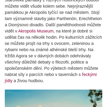
můžete vidět všude kolem sebe. Nejvýraznější
památkou je Akropolis tyčící se nad městem. Stojí
tam významné stavby jako Parthenón, Erechtheion
a Dionýsovo divadlo. Další pamětihodnosti můžete
vidět v
Akropolis Museum
, na které je dobré si
udělat čas na několik hodin. Po kulturních zážitcích
se můžete projít na trhy s ovocem, zeleninou a
rybami nebo na známé athénské bleší trhy. Na
tržišti Agora se v dávných dobách odehrávaly
všechny důležité debaty o filozofii, politice a
společenském dění. Po výletech městem můžete
nabrat síly v parcích nebo v tavernách s
řeckými
jídly
a živou hudbou.