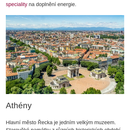
speciality
na doplnění energie.
Athény
Hlavní město Řecka je jedním velkým muzeem.
Starověké památky z různých historických období