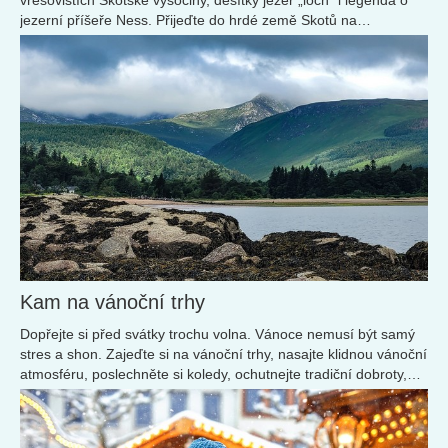
vřesovištích Skotské vysočiny, desítky jezer „loch“ i legenda o
jezerní příšeře Ness. Přijeďte do hrdé země Skotů na
pohádkovou návštěvu.
Kam na vánoční trhy
Dopřejte si před svátky trochu volna. Vánoce nemusí být samý
stres a shon. Zajeďte si na vánoční trhy, nasajte klidnou vánoční
atmosféru, poslechněte si koledy, ochutnejte tradiční dobroty,
prohlédněte si výzdobu a nakupte dárky pod stromeček. I
jednodenní dovolená udělá divy a dodá vám energii až do konce
roku.