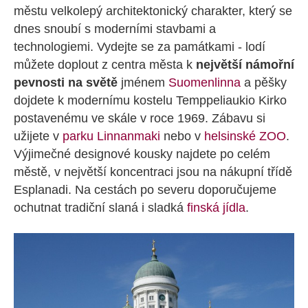
městu velkolepý architektonický charakter, který se
dnes snoubí s moderními stavbami a
technologiemi. Vydejte se za památkami - lodí
můžete doplout z centra města k
největší námořní
pevnosti na světě
jménem
Suomenlinna
a pěšky
dojdete k modernímu kostelu Temppeliaukio Kirko
postavenému ve skále v roce 1969. Zábavu si
užijete v
parku Linnanmaki
nebo v
helsinské ZOO
.
Výjimečné designové kousky najdete po celém
městě, v největší koncentraci jsou na nákupní třídě
Esplanadi. Na cestách po severu doporučujeme
ochutnat tradiční slaná i sladká
finská jídla
.