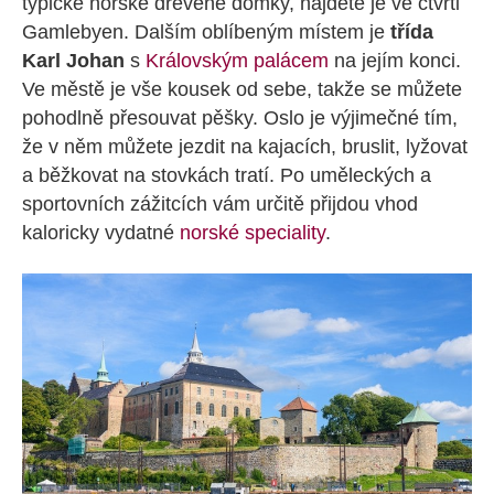
typické norské dřevěné domky, najdete je ve čtvrti
Gamlebyen. Dalším oblíbeným místem je
třída
Karl Johan
s
Královským palácem
na jejím konci.
Ve městě je vše kousek od sebe, takže se můžete
pohodlně přesouvat pěšky. Oslo je výjimečné tím,
že v něm můžete jezdit na kajacích, bruslit, lyžovat
a běžkovat na stovkách tratí. Po uměleckých a
sportovních zážitcích vám určitě přijdou vhod
kaloricky vydatné
norské speciality
.