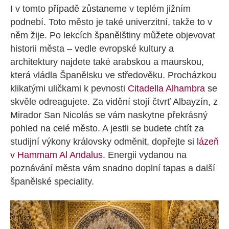
I v tomto případě zůstaneme v teplém jižním
podnebí. Toto město je také univerzitní, takže to v
něm žije. Po lekcích španělštiny můžete objevovat
historii města – vedle evropské kultury a
architektury najdete také arabskou a maurskou,
která vládla Španělsku ve středověku. Procházkou
klikatými uličkami k pevnosti
Citadella Alhambra
se
skvěle odreagujete. Za vidění stojí čtvrť Albayzín, z
Mirador San Nicolás se vám naskytne překrásný
pohled na celé město. A jestli se budete chtít za
studijní výkony královsky odměnit, dopřejte si
lázeň
v Hammam Al Andalus
. Energii vydanou na
poznávání města vám snadno doplní tapas a další
španělské speciality.