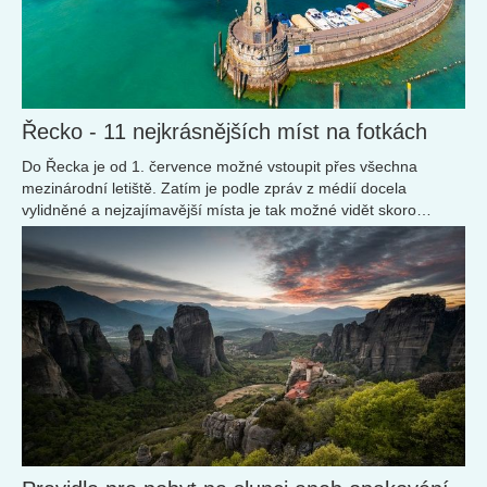
Řecko - 11 nejkrásnějších míst na fotkách
Do Řecka je od 1. července možné vstoupit přes všechna
mezinárodní letiště. Zatím je podle zpráv z médií docela
vylidněné a nejzajímavější místa je tak možné vidět skoro
opuštěná. Namíchejte si ledové frappé a podívejte se s námi na
nejkrásnější z nich.