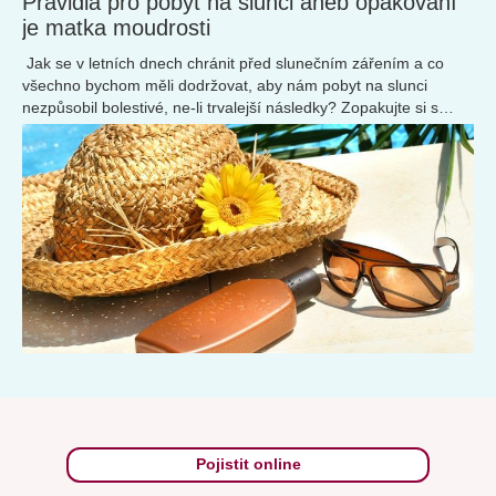
Pravidla pro pobyt na slunci aneb opakování
je matka moudrosti
Jak se v letních dnech chránit před slunečním zářením a co
všechno bychom měli dodržovat, aby nám pobyt na slunci
nezpůsobil bolestivé, ne-li trvalejší následky? Zopakujte si s
námi pravidla pro pobyt na slunci.
Pojistit online