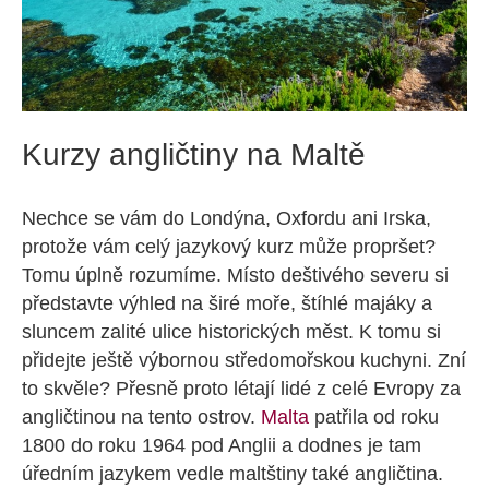
Kurzy angličtiny na Maltě
Nechce se vám do Londýna, Oxfordu ani Irska,
protože vám celý jazykový kurz může propršet?
Tomu úplně rozumíme. Místo deštivého severu si
představte výhled na širé moře, štíhlé majáky a
sluncem zalité ulice historických měst. K tomu si
přidejte ještě výbornou středomořskou kuchyni. Zní
to skvěle? Přesně proto létají lidé z celé Evropy za
angličtinou na tento ostrov.
Malta
patřila od roku
1800 do roku 1964 pod Anglii a dodnes je tam
úředním jazykem vedle maltštiny také angličtina.