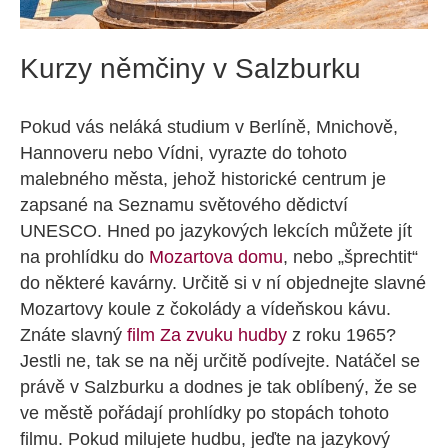
Kurzy němčiny v Salzburku
Pokud vás neláká studium v Berlíně, Mnichově,
Hannoveru nebo Vídni, vyrazte do tohoto
malebného města, jehož historické centrum je
zapsané na Seznamu světového dědictví
UNESCO. Hned po jazykových lekcích můžete jít
na prohlídku do
Mozartova domu
, nebo „šprechtit“
do některé kavárny. Určitě si v ní objednejte slavné
Mozartovy koule z čokolády a vídeňskou kávu.
Znáte slavný
film Za zvuku hudby
z roku 1965?
Jestli ne, tak se na něj určitě podívejte. Natáčel se
právě v Salzburku a dodnes je tak oblíbený, že se
ve městě pořádají prohlídky po stopách tohoto
filmu. Pokud milujete hudbu, jeďte na jazykový