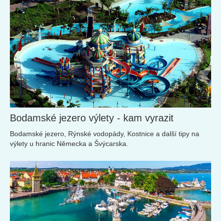
bary a restaurace. To vše nabízí aquaparky, které leží v
dojezdové vzdálenosti z domova. Za zlomek ceny exotické
dovolené v nich můžete strávit i několik dní.
Bodamské jezero výlety - kam vyrazit
Bodamské jezero, Rýnské vodopády, Kostnice a další tipy na
výlety u hranic Německa a Švýcarska.