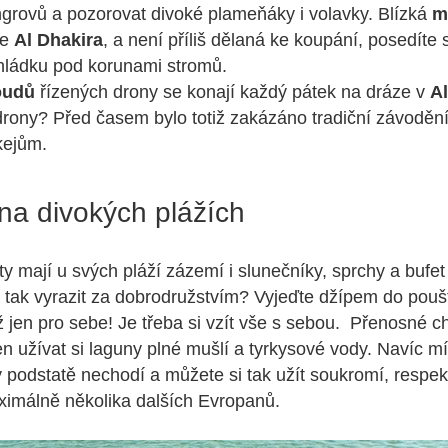
grovů a pozorovat divoké plameňáky i volavky. Blízká
m
je
Al Dhakira
, a není příliš dělaná ke koupání, posedíte 
hládku pod korunami stromů.
oudů
řízených drony se konají každý pátek na dráze v
A
drony? Před časem bylo totiž zakázáno tradiční závodě
kejům.
na divokých plážích
ty mají u svých pláží zázemí i slunečníky, sprchy a bufe
co tak vyrazit za dobrodružstvím? Vyjeďte džípem do poušt
 jen pro sebe! Je třeba si vzít vše s sebou. Přenosné ch
jen užívat si laguny plné mušlí a tyrkysové vody. Navíc mí
v podstatě nechodí a můžete si tak užít soukromí, respek
ximálně několika dalších Evropanů.