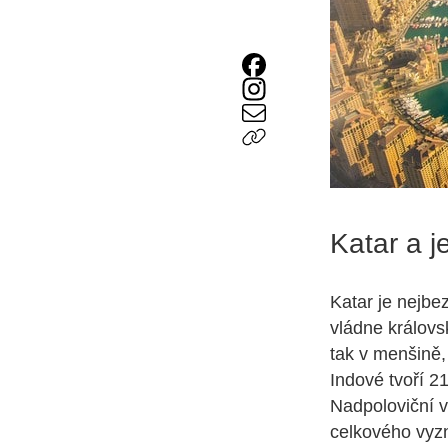
Katar a j
Katar je nejbe
vládne královs
tak v menšině, 
Indové tvoří 2
Nadpoloviční v
celkového vyzn