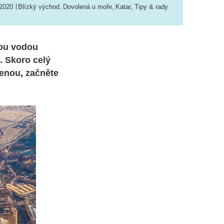
 2020
Blízký východ
,
Dovolená u moře
,
Katar
,
Tipy & rady
vou vodou
. Skoro celý
lenou, začněte