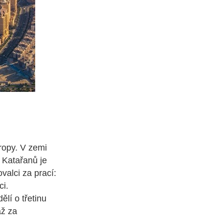
 ropy. V zemi
 Katařanů je
valci za prací:
ci.
lí o třetinu
áž za