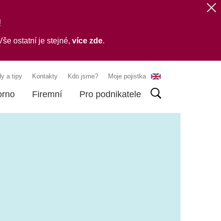
!
še ostatní je stejné,
více zde
.
y a tipy
Kontakty
Kdo jsme?
Moje pojistka
orno
Firemní
Pro podnikatele