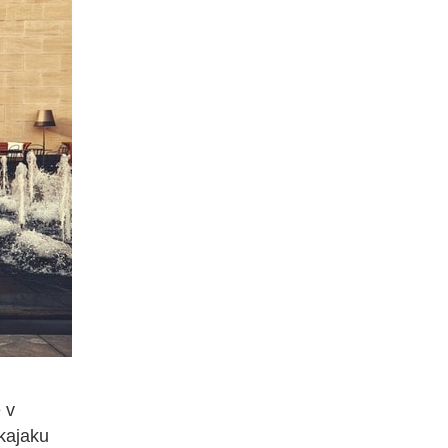
 v
kajaku