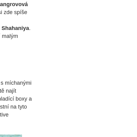
angrovová
si zde spíše
l Shahaniya
.
ní malým
t s míchanými
ě najít
ladící boxy a
stní na tyto
tive