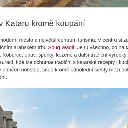
 v Kataru kromě koupání
moderní město a největší centrum turismu. V centru si z
dičním arabském trhu
Souq Waqif
. Je tu všechno, co na
 Koberce, obuv, šperky, kožené a další tradiční výrobky.
aurací, kde lze ochutnat tradiční s katarské recepty i ku
je otevřen nonstop, snad kromě odpolední siesty mezi p
dní.