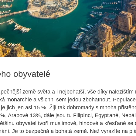
eho obyvatelé
zpečnější země světa a i nejbohatší, vše díky nalezištím
ká monarchie a všichni sem jedou zbohatnout. Populace
je jich jen asi 15 %. Žijí tak dohromady s mnoha přistěho
1%, Arabové 13%, dále jsou tu Filipínci, Egypťané, Nepál
ětšinu obyvatel tvoří muslimové, hindové a křesťané se dě
ání. Je to bezpečná a bohatá země. Než vyrazíte na pl