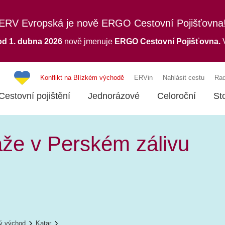
ERV Evropská je nově ERGO Cestovní Pojišťovna
od 1. dubna 2026
nově jmenuje
ERGO
Cestovní Pojišťovna.
V
Konflikt na Blízkém východě
ERVin
Nahlásit cestu
Rad
Cestovní pojištění
Jednorázové
Celoroční
St
láže v Perském zálivu
ý východ
Katar