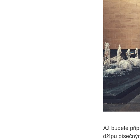
Až budete připr
džípu písečný