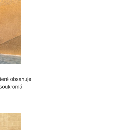
které obsahuje
i soukromá