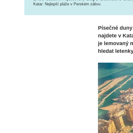
Katar: Nejlepší pláže v Perském zálivu
Písečné duny 
najdete v Kat
je lemovaný m
hledat letenk