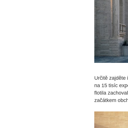
Určitě zajděte 
na 15 tisíc ex
flotila zachov
začátkem obc