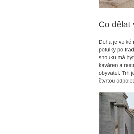
Co dělat
Doha je velké 
potulky po tra
shouku má být.
kaváren a rest
obyvatel. Trh 
čtvrtou odpole