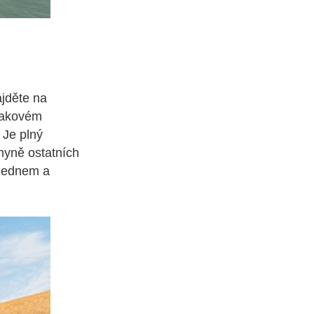
ajděte na
 takovém
 Je plný
chyně ostatních
olednem a