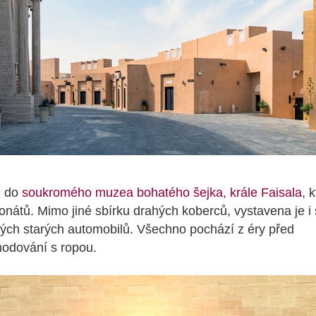
i do
soukromého muzea bohatého šejka, krále Faisala
, 
ponátů. Mimo jiné sbírku drahých koberců, vystavena je 
alých starých automobilů. Všechno pochází z éry před
hodování s ropou.