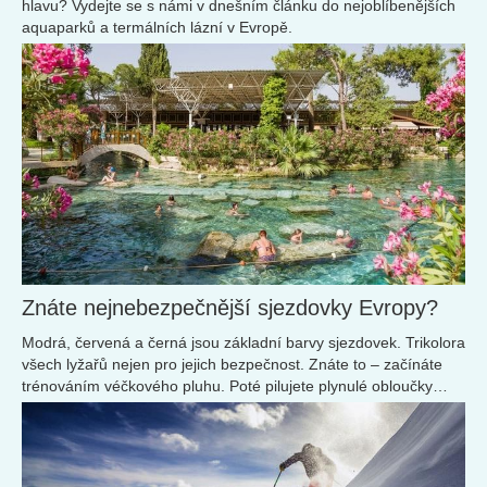
hlavu? Vydejte se s námi v dnešním článku do nejoblíbenějších
aquaparků a termálních lázní v Evropě.
Znáte nejnebezpečnější sjezdovky Evropy?
Modrá, červená a černá jsou základní barvy sjezdovek. Trikolora
všech lyžařů nejen pro jejich bezpečnost. Znáte to – začínáte
trénováním véčkového pluhu. Poté pilujete plynulé obloučky
zprava doleva. S každým jistějším pohybem hranami lyží se
chcete do svahu opřít ještě silněji. Modrou sjezdovku vyměníte
za červenou. Příkřejší. Tratí projíždíte svižněji a s daleko širším
úsměvem na rtech. Do krve se vám dostává adrenalin. Jeho vliv