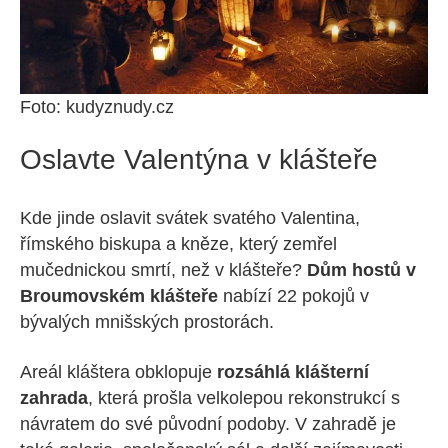
Foto: kudyznudy.cz
Oslavte Valentýna v klášteře
Kde jinde oslavit svátek svatého Valentina,
římského biskupa a kněze, který zemřel
mučednickou smrtí, než v klášteře?
Dům hostů v
Broumovském klášteře
nabízí 22 pokojů v
bývalých mnišských prostorách.
Areál kláštera obklopuje
rozsáhlá klášterní
zahrada
, která prošla velkolepou rekonstrukcí s
návratem do své původní podoby. V zahradě je