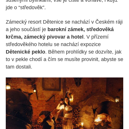
sušenými bylinkami, vše je čisté a voňavé, i když
jde o “středověk”.
Zámecký resort Dětenice se nachází v Českém ráji
a jeho součástí je
barokní zámek, středověká
krčma, zámecký pivovar a hotel
. V přízemí
středověkého hotelu se nachází expozice
Dětenické peklo
. Během prohlídky se dozvíte, jak
to v pekle chodí a čím se musíte provinit, abyste se
tam dostali.