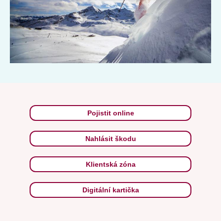
zaregistrujete v plné síle až při sjezdu černé tratě. Teprve ta
představuje pravou výzvu. Lyžování propadlo mnoho z nás, ale
co když přerostete i černé sjezdovky a potřebujete silnější
zážitek? Například trať se 100% sklonem svažující se pod úhlem
45 °? Na to vaše lyže jistě uslyší! Bez tak už se tyčí v pozoru v
garáži. Prožeňte je s námi po nejprudších sjezdovkách v
Evropě.
Pojistit online
Nahlásit škodu
Klientská zóna
Digitální kartička