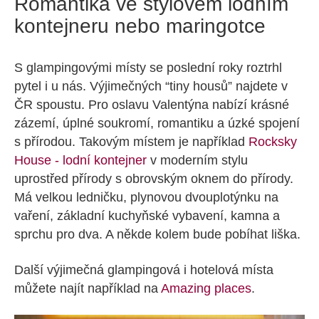
Romantika ve stylovém lodním
kontejneru nebo maringotce
S glampingovými místy se poslední roky roztrhl
pytel i u nás. Výjimečných “tiny housů” najdete v
ČR spoustu. Pro oslavu Valentýna nabízí krásné
zázemí, úplné soukromí, romantiku a úzké spojení
s přírodou. Takovým místem je například
Rocksky
House - lodní kontejner
v moderním stylu
uprostřed přírody s obrovským oknem do přírody.
Má velkou ledničku, plynovou dvouplotýnku na
vaření, základní kuchyňské vybavení, kamna a
sprchu pro dva. A někde kolem bude pobíhat liška.
Další výjimečná glampingová i hotelová místa
můžete najít například na
Amazing places
.