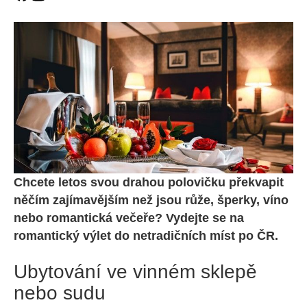
Chcete letos svou drahou polovičku překvapit
něčím zajímavějším než jsou růže, šperky, víno
nebo romantická večeře? Vydejte se na
romantický výlet do netradičních míst po ČR.
Ubytování ve vinném sklepě
nebo sudu