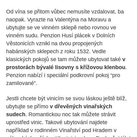
Od vína se přitom vůbec nemusíte vzdalovat, ba
naopak. Vyrazte na Valentýna na Moravu a
ubytujte se ve vinném sklepě nebo rovnou ve
vinném sudu. Penzion Husí plácek v Dolních
Věstonicích vznikl na dvou propojených
habánských sklepech z roku 1532. Vedle
klasických pokojů se tam můžete ubytovat také
v
prostorách bývalé lisovny s křížovou klenbou
.
Penzion nabízí i speciální podkrovní pokoj “pro
zamilované”.
Jestli chcete být vinicím se svou láskou ještě blíž,
ubytujte se přímo
v dřevěných vinařských
sudech
. Romantickou noc tak můžete strávit
uprostřed vinic. Takové ubytování najdete
například v rodinném Vinařství pod Hradem v