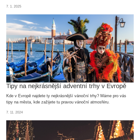
atmosféru. Zjistěte, kdy se koná, jaké akce si nenechat ujít, a jak si
7. 1. 2025
naplánovat svou návštěvu Benátek.
Tipy na nejkrásnější adventní trhy v Evropě
Kde v Evropě najdete ty nejkrásnější vánoční trhy? Máme pro vás
tipy na města, kde zažijete tu pravou vánoční atmosféru.
7. 11. 2024