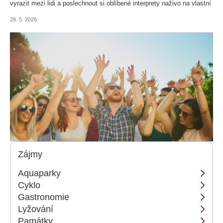
vyrazit mezi lidi a poslechnout si oblíbené interprety naživo na vlastní
uši. Evropské festivaly dnes nejsou jen o hudbě, ale také o atmosféře
29. 5. 2026
měst, nočním životě, plážích nebo přírodě v okolí. Ať už vás láká
temperamentní Španělsko, pohodová Skandinávie nebo několikadenní
festivalové město v srdci Budapešti, letošní sezóna nabízí desítky
důvodů sbalit batoh a vyrazit za hudbou i zážitky.
Zájmy
Aquaparky
Cyklo
Gastronomie
Lyžování
Památky