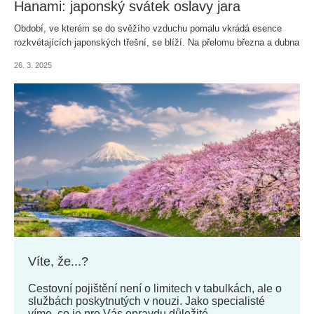
Hanami: japonský svátek oslavy jara
Období, ve kterém se do svěžího vzduchu pomalu vkrádá esence
rozkvétajících japonských třešní, se blíží. Na přelomu března a dubna
se země každoročně převleče do tónů růžové barvy, vzduch ztěžkne
26. 3. 2025
nasládlou vůní červených plodů a tamní obyvatelé se v početných
skupinách sejdou pod urostlými sakurami. Jaro je konečně tady!
Přivítejte ho společně s námi v zemi vycházejícího slunce.
Víte, že...?
Cestovní pojištění není o limitech v tabulkách, ale o
službách poskytnutých v nouzi. Jako specialisté
víme, co je pro Vás opravdu důležité.