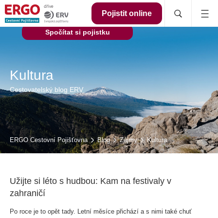
Pojistit online
Spočítat si pojistku
Kultura
Cestovatelský blog ERV
ERGO Cestovní Pojišťovna
Blog
Zájmy
Kultura
Užijte si léto s hudbou: Kam na festivaly v
zahraničí
Po roce je to opět tady. Letní měsíce přichází a s nimi také chuť