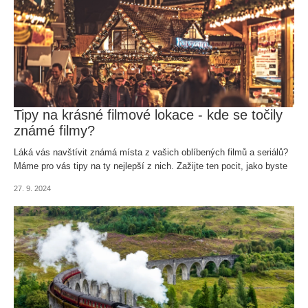
Tipy na krásné filmové lokace - kde se točily
známé filmy?
Láká vás navštívit známá místa z vašich oblíbených filmů a seriálů?
Máme pro vás tipy na ty nejlepší z nich. Zažijte ten pocit, jako byste
vstoupili přímo do děje!
27. 9. 2024