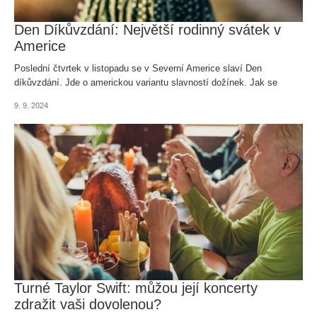
Den Díkůvzdání: Největší rodinný svátek v
Americe
Poslední čtvrtek v listopadu se v Severní Americe slaví Den
díkůvzdání. Jde o americkou variantu slavností dožínek. Jak se
„Thanksgiving Day“ slaví v amerických rodinách?
9. 9. 2024
Turné Taylor Swift: můžou její koncerty
zdražit vaši dovolenou?