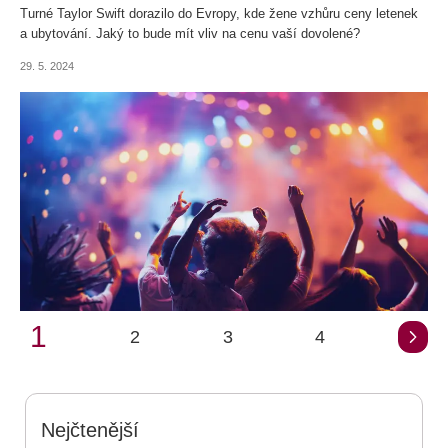
Turné Taylor Swift dorazilo do Evropy, kde žene vzhůru ceny letenek
a ubytování. Jaký to bude mít vliv na cenu vaší dovolené?
29. 5. 2024
1
2
3
4
Nejčtenější