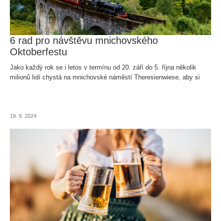
6 rad pro návštěvu mnichovského
Oktoberfestu
Jako každý rok se i letos v termínu od 20. září do 5. října několik
milionů lidí chystá na mnichovské náměstí Theresienwiese, aby si
společně užili největší pivní dobrodružství na světě zvané
Oktoberfest.
19. 9. 2024