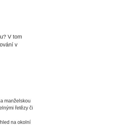
tu? V tom
ování v
 na manželskou
elnými řetězy či
hled na okolní