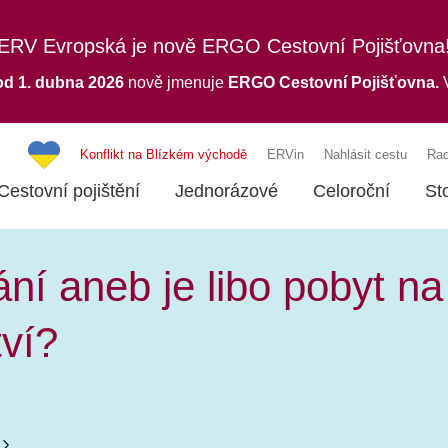
ERV Evropská je nově ERGO Cestovní Pojišťovna
od 1. dubna 2026
nově jmenuje
ERGO
Cestovní Pojišťovna.
V
Konflikt na Blízkém východě
ERVin
Nahlásit cestu
Rad
Cestovní pojištění
Jednorázové
Celoroční
St
ání aneb je libo pobyt n
tví?