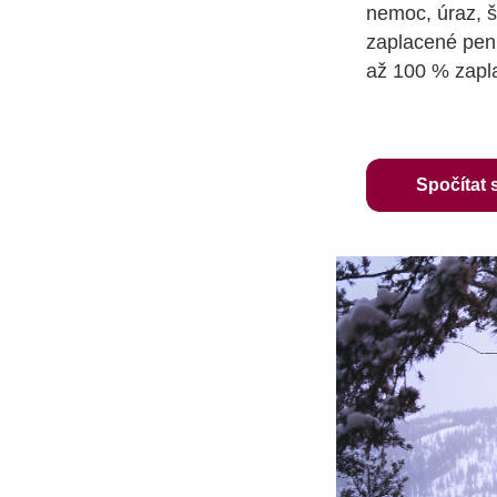
nemoc, úraz, š
zaplacené pení
až 100 % zapl
Spočítat 