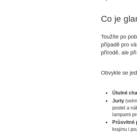
Co je gla
Toužíte po pob
případě pro vá
přírodě, ale p
Obvykle se jed
Útulné cha
Jurty
(velm
postel a ná
lampami pro
Průsvitné 
krajinu i p