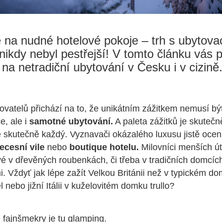
na nudné hotelové pokoje – trh s ubytova
nikdy nebyl pestřejší! V tomto článku vás
a netradiční ubytování v Česku i v cizině.
tovatelů přichází na to, že unikátním zážitkem nemusí b
e, ale i
samotné ubytování.
A paleta zážitků je skuteč
de skutečně každý. Vyznavači okázalého luxusu jistě oce
ecesní vile
nebo
boutique hotelu.
Milovníci menších ú
své v dřevěných roubenkách, či třeba v tradičních domcíc
. Vždyť jak lépe zažít Velkou Británii než v typickém d
 nebo jižní Itálii v kuželovitém domku trullo?
 fajnšmekry je tu glamping.