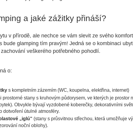
mping a jaké zážitky přináší?
ytu v přírodě, ale nechce se vám slevit ze svého komfor
s bude glamping tím pravým! Jedná se o kombinaci ubyt
ři zachování veškerého potřebného pohodlí.
ná o:
tky
s kompletním zázemím (WC, koupelna, elektřina, internet)
i prostorné stany s kruhovým půdorysem, ve kterých je prostor
bytek). Obvykle bývají vyzdobené koberečky, dekorativními svět
 dotvoření útulné atmosféry.
plastové „iglú“
(stany s průsvitnou střechou, která umožňuje vý
ozorování noční oblohy).