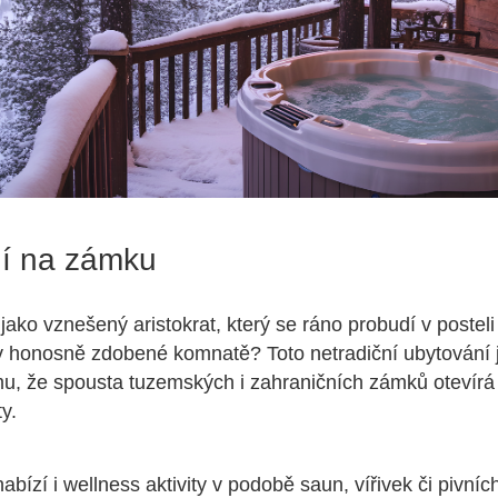
í na zámku
 jako vznešený aristokrat, který se ráno probudí v posteli
 honosně zdobené komnatě? Toto netradiční ubytování 
u, že spousta tuzemských i zahraničních zámků otevírá
ty.
bízí i wellness aktivity v podobě saun, vířivek či pivních