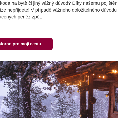
koda na bytě či jiný vážný důvod? Díky našemu pojištění
ze nepřijdete! V případě vážného doložitelného důvodu
acených peněz zpět.
storno pro moji cestu