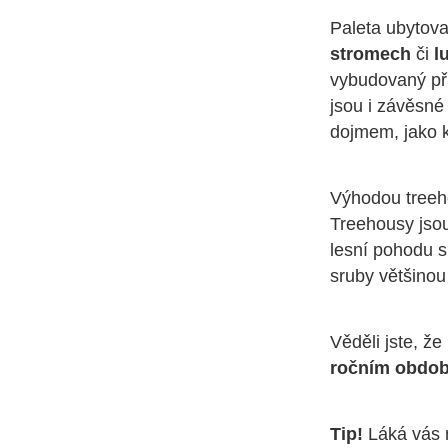
Paleta ubytova
stromech
či
l
vybudovaný př
jsou i závěsné
dojmem, jako k
Výhodou treeho
Treehousy jsou
lesní pohodu s
sruby většinou
Věděli jste, ž
ročním obdo
Tip!
Láká vás n