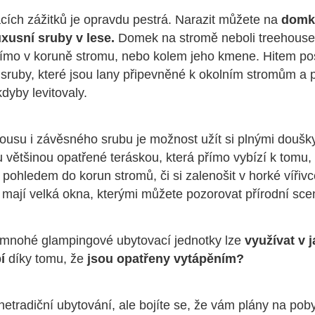
cích zážitků je opravdu pestrá. Narazit můžete na
domk
uxusní sruby v lese.
Domek na stromě neboli treehouse
ímo v koruně stromu, nebo kolem jeho kmene. Hitem po
 sruby, které jsou lany připevněné k okolním stromům a 
dyby levitovaly.
usu i závěsného srubu je možnost užít si plnými doušk
 většinou opatřené teráskou, která přímo vybízí k tomu, 
 pohledem do korun stromů, či si zalenošit v horké vířiv
 mají velká okna, kterými můžete pozorovat přírodní scen
e mnohé glampingové ubytovací jednotky lze
využívat v 
bí
díky tomu, že
jsou opatřeny vytápěním?
etradiční ubytování, ale bojíte se, že vám plány na poby