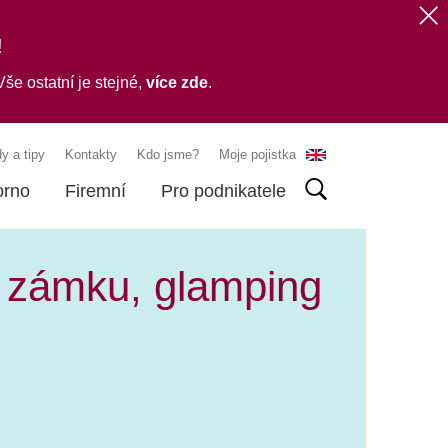
!
še ostatní je stejné,
více zde
.
y a tipy
Kontakty
Kdo jsme?
Moje pojistka
orno
Firemní
Pro podnikatele
a zámku, glamping