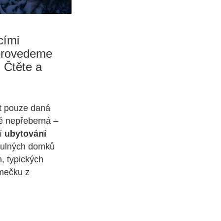
cími
 provedeme
 Čtěte a
ýt pouze daná
ně nepřeberná –
ní
ubytování
tulných domků
h, typických
omečku z