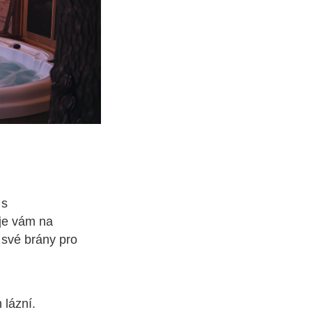
 s
je vám na
 své brány pro
 lázní.