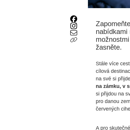
Zapomeňte 
nabídkami 
možnostmi n
žasněte.
Stále více ces
cílová destinac
na své si přij
na zámku,
v s
si přijdou na 
pro danou zemi
červených cihel
A pro skutečné