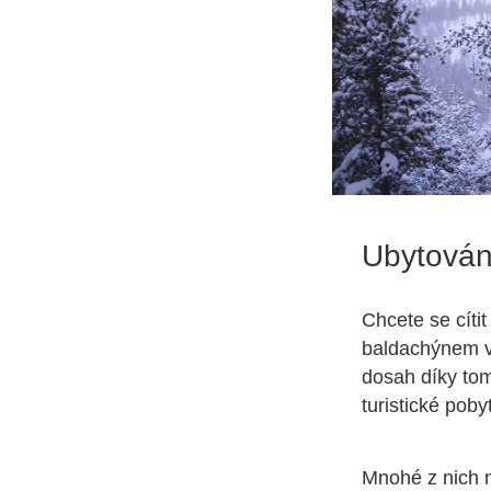
Ubytován
Chcete se cítit
baldachýnem v
dosah díky tom
turistické poby
Mnohé z nich na