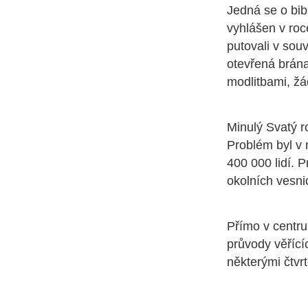
Jedná se o bibl
vyhlášen v roc
putovali v sou
otevřená brána
modlitbami, ž
Minulý Svatý ro
Problém byl v
400 000 lidí. 
okolních vesni
Přímo v centru
průvody věřící
některými čtvr