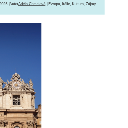
 2025
Autor
Adéla Chmelová
Evropa
,
Itálie
,
Kultura
,
Zájmy