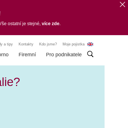
!
še ostatní je stejné,
více zde
.
y a tipy
Kontakty
Kdo jsme?
Moje pojistka
orno
Firemní
Pro podnikatele
lie?