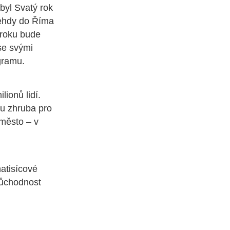
byl Svatý rok
tehdy do Říma
 roku bude
se svými
ogramu.
lionů lidí.
u zhruba pro
 město – v
atisícové
růchodnost