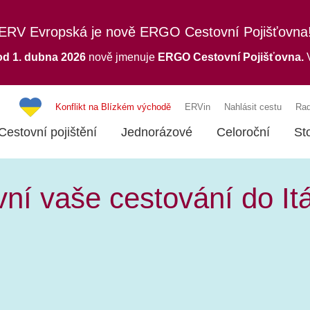
ERV Evropská je nově ERGO Cestovní Pojišťovna
od 1. dubna 2026
nově jmenuje
ERGO
Cestovní Pojišťovna.
V
Konflikt na Blízkém východě
ERVin
Nahlásit cestu
Rad
Cestovní pojištění
Jednorázové
Celoroční
St
ivní vaše cestování do Itá