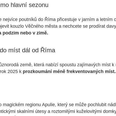
imo hlavní sezonu
 nejvíce poutníků do Říma přicestuje v jarním a letním
bjevit kouzlo Věčného města a nechcete se prodírat davy 
a podzim nebo v zimě.
 do míst dál od Říma
i různorodá země, která nabízí spoustu zajímavých míst k 
 rok 2025 k
prozkoumání méně frekventovaných míst.
i o magickém regionu Apulie, který se může pochlubit ná
tickými skalními útesy a roztomilými kuželovitými domky