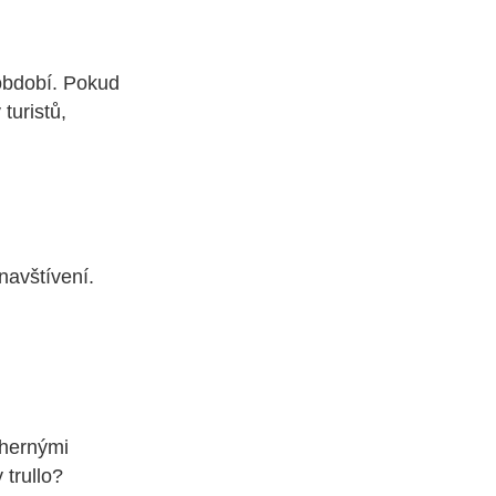
 období. Pokud
turistů,
navštívení.
dhernými
 trullo?