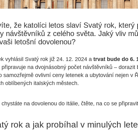
te, že katolíci letos slaví Svatý rok, který
ony návštěvníků z celého světa. Jaký vliv m
vaši letošní dovolenou?
k vyhlásil Svatý rok již 24. 12. 2024 a
trvat bude do 6. 
 připravuje na dvojnásobný počet návštěvníků – dorazit
o samozřejmě ovlivní ceny letenek a ubytování nejen v 
ch oblíbených italských městech.
chystáte na dovolenou do Itálie, čtěte, na co se připravit
tý rok a jak probíhal v minulých let