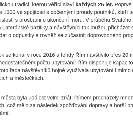
ickou tradici, kterou věřící slaví
každých 25 let.
Poprvé 
e 1300 ve spojitosti s početnými proudy poutníků, kteří 
vislosti s prosbami o ukončení moru. V průběhu Svatého
 Lateránské baziliky a návštěvníci tak můžou přicházet 
ádat o odpustky a rovněž se zúčastnit doprovodného pr
k se konal v roce 2016 a tehdy Řím navštívilo přes 20 mi
 nedostatečném počtu ubytování: Řím disponuje kapacito
Proto řada návštěvníků hojně využívala ubytování i mimo
cích a městečkách.
 města byla událost velmi znát. Římem procházely mnoh
ch, což mělo za následek zpožďování dopravy a horší p
těmi.