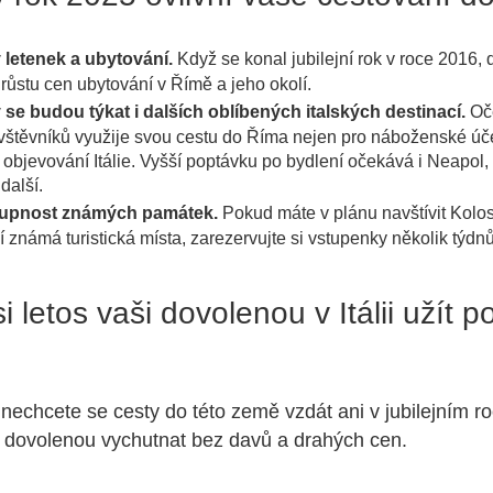
 letenek a ubytování.
Když se konal jubilejní rok v roce 2016, 
ůstu cen ubytování v Římě a jeho okolí.
 se budou týkat i dalších oblíbených italských destinací.
Oče
štěvníků využije svou cestu do Říma nejen pro náboženské účel
 k objevování Itálie. Vyšší poptávku po bydlení očekává i Neapol,
další.
tupnost známých památek.
Pokud máte v plánu navštívit Kolo
ší známá turistická místa, zarezervujte si vstupenky několik týd
si letos vaši dovolenou v Itálii užít p
 a nechcete se cesty do této země vzdát ani v jubilejním r
aši dovolenou vychutnat bez davů a drahých cen.