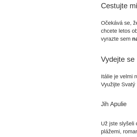
Cestujte m
Očekává se, že
chcete letos o
vyrazte sem
n
Vydejte se
Itálie je velm
Využijte Svatý
Jih Apulie
Už jste slyšel
plážemi, roman