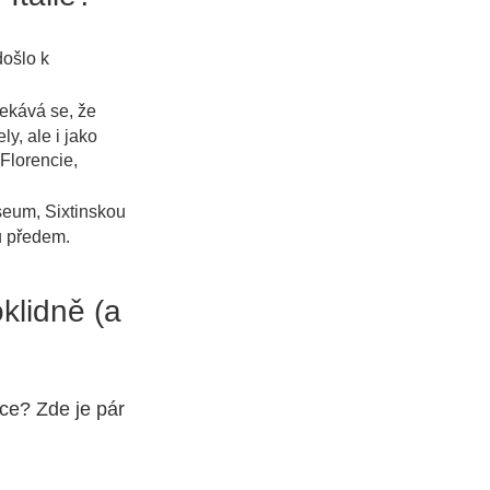
došlo k
kává se, že
y, ale i jako
 Florencie,
seum, Sixtinskou
nů předem.
oklidně (a
oce? Zde je pár