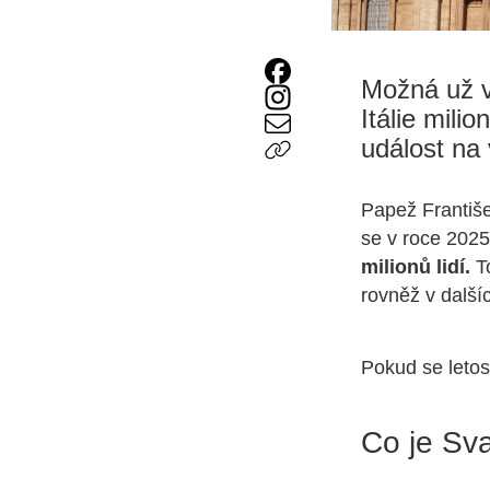
Možná už ví
Itálie mili
událost na 
Papež Františe
se v roce 2025
milionů lidí.
T
rovněž v další
Pokud se letos 
Co je Sva