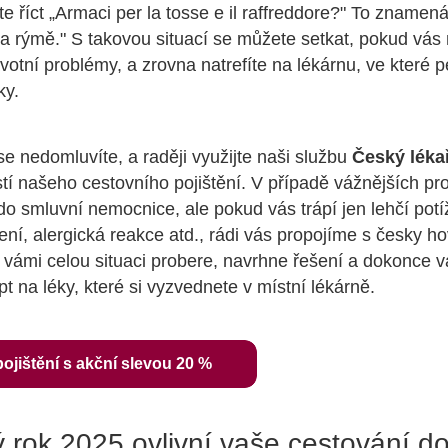
e říct „Armaci per la tosse e il raffreddore?" To zname
li a rýmě." S takovou situací se můžete setkat, pokud vá
votní problémy, a zrovna natrefíte na lékárnu, ve které 
ky.
se nedomluvíte, a raději využijte naši službu
Český lékař
stí našeho cestovního pojištění. V případě vážnějších p
 smluvní nemocnice, ale pokud vás trápí jen lehčí potí
ení, alergická reakce atd., rádi vás propojíme s česky h
 vámi celou situaci probere, navrhne řešení a dokonce
pt na léky, které si vyzvednete v místní lékárně.
pojištění s akční slevou 20 %
 rok 2025 ovlivní vaše cestování do 