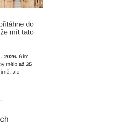
 přitáhne do
ůže mít tato
1. 2026.
Řím
 by mělo
až 35
Římě, ale
.
ech