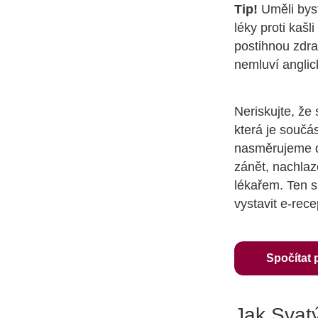
Tip!
Uměli byst
léky proti kaš
postihnou zdra
nemluví anglic
Neriskujte, že 
která je součá
nasměrujeme do
zánět, nachlaz
lékařem. Ten s
vystavit e-rece
Spočítat 
Jak Svatý