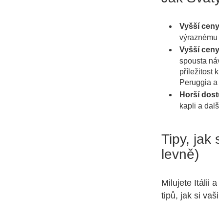
Vyšší ceny
výraznému r
Vyšší ceny
spousta náv
příležitost
Peruggia a 
Horší dos
kapli a dal
Tipy, jak 
levně)
Milujete Itálii
tipů, jak si v