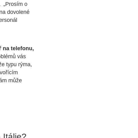
ná „Prosím o
s na dovolené
personál
 na telefonu,
roblémů vás
že typu rýma,
ovořícím
 vám může
Itálie?