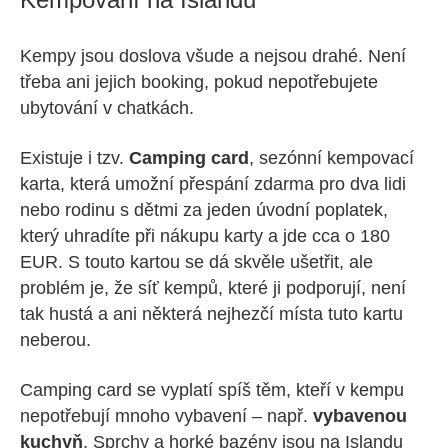
Kempy jsou doslova všude a nejsou drahé. Není
třeba ani jejich booking, pokud nepotřebujete
ubytování v chatkách.
Existuje i tzv.
Camping card
, sezónní kempovací
karta, která umožní přespání zdarma pro dva lidi
nebo rodinu s dětmi za jeden úvodní poplatek,
který uhradíte při nákupu karty a jde cca o 180
EUR. S touto kartou se dá skvěle ušetřit, ale
problém je, že síť kempů, které ji podporují, není
tak hustá a ani některá nejhezčí místa tuto kartu
neberou.
Camping card se vyplatí spíš těm, kteří v kempu
nepotřebují mnoho vybavení – např.
vybavenou
kuchyň
. Sprchy a horké bazény jsou na Islandu