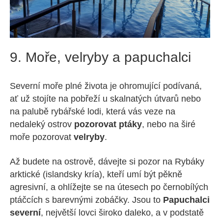
9. Moře, velryby a papuchalci
Severní moře plné života je ohromující podívaná,
ať už stojíte na pobřeží u skalnatých útvarů nebo
na palubě rybářské lodi, která vás veze na
nedaleký ostrov
pozorovat ptáky
, nebo na širé
moře pozorovat
velryby
.
Až budete na ostrově, dávejte si pozor na Rybáky
arktické (islandsky kría), kteří umí být pěkně
agresivní, a ohlížejte se na útesech po černobílých
ptáčcích s barevnými zobáčky. Jsou to
Papuchalci
severní
, největší lovci široko daleko, a v podstatě