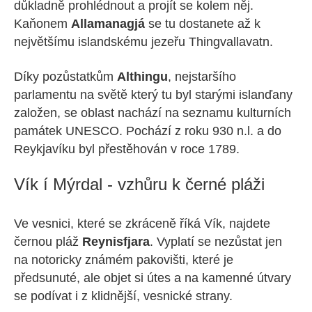
důkladně prohlédnout a projít se kolem něj.
Kaňonem
Allamanagjá
se tu dostanete až k
největšímu islandskému jezeřu Thingvallavatn.
Díky pozůstatkům
Althingu
, nejstaršího
parlamentu na světě který tu byl starými islanďany
založen, se oblast nachází na seznamu kulturních
památek UNESCO. Pochází z roku 930 n.l. a do
Reykjavíku byl přestěhován v roce 1789.
Vík í Mýrdal - vzhůru k černé pláži
Ve vesnici, které se zkráceně říká Vík, najdete
černou pláž
Reynisfjara
. Vyplatí se nezůstat jen
na notoricky známém pakovišti, které je
předsunuté, ale objet si útes a na kamenné útvary
se podívat i z klidnější, vesnické strany.