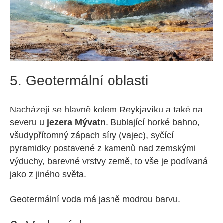
5. Geotermální oblasti
Nacházejí se hlavně kolem Reykjavíku a také na
severu u
jezera Mývatn
. Bublající horké bahno,
všudypřítomný zápach síry (vajec), syčící
pyramidky postavené z kamenů nad zemskými
výduchy, barevné vrstvy země, to vše je podívaná
jako z jiného světa.
Geotermální voda má jasně modrou barvu.