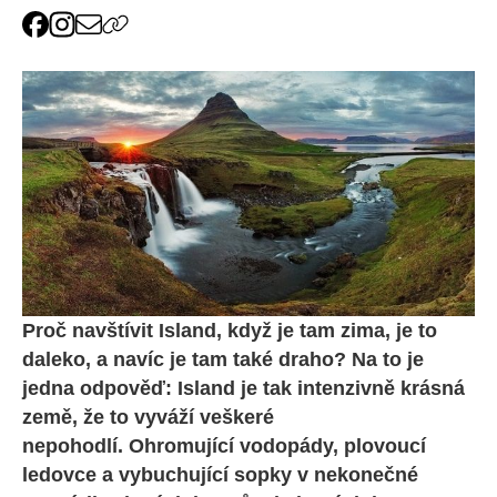
Proč navštívit Island, když je tam zima, je to
daleko, a navíc je tam také draho? Na to je
jedna odpověď: Island je tak intenzivně krásná
země, že to vyváží veškeré
nepohodlí. Ohromující vodopády, plovoucí
ledovce a vybuchující sopky v nekonečné