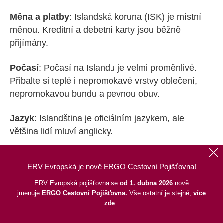
Měna a platby
: Islandská koruna (ISK) je místní
měnou. Kreditní a debetní karty jsou běžně
přijímány.
Počasí
: Počasí na Islandu je velmi proměnlivé.
Přibalte si teplé i nepromokavé vrstvy oblečení,
nepromokavou bundu a pevnou obuv.
Jazyk
: Islandština je oficiálním jazykem, ale
většina lidí mluví anglicky.
Zásuvky a napětí
: Na Islandu se používají
ERV Evropská je nově ERGO Cestovní Pojišťovna!
zásuvky evropského typu.
ERV Evropská pojišťovna se
od 1. dubna 2026
nově
jmenuje
ERGO
Cestovní Pojišťovna.
Vše ostatní je stejné,
více
Bezpečnost
: Island je považován za jednu z
zde
.
nejbezpečnějších zemí na světě.