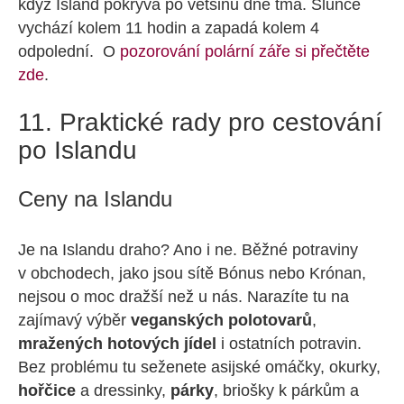
když Island pokrývá po většinu dne tma. Slunce
vychází kolem 11 hodin a zapadá kolem 4
odpolední. O
pozorování polární záře si přečtěte
zde
.
11. Praktické rady pro cestování
po Islandu
Ceny na Islandu
Je na Islandu draho? Ano i ne. Běžné potraviny
v obchodech, jako jsou sítě Bónus nebo Krónan,
nejsou o moc dražší než u nás. Narazíte tu na
zajímavý výběr
veganských polotovarů
,
mražených hotových jídel
i ostatních potravin.
Bez problému tu seženete asijské omáčky, okurky,
hořčice
a dressinky,
párky
, briošky k párkům a