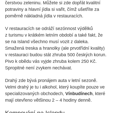
čerstvou zeleninu. Můžete si zde dopřát kvalitní
potraviny a hlavní jídla si vařit, čímž ušetříte za
poměrně nákladná jídla v restauracích.
V restauracích se odráží sezónnost výdělků
z turismu v krátkém letním období a také fakt, že
se na Island všechno musí vozit z daleka.
Smažená treska a hranolky (ale prvotřídní kvality)
v restauraci budou stát zhruba 500 českých korun.
Pivo k obědu vás vyjde zhruba kolem 250 Kč.
Spropitné není zvykem nechávat.
Drahý zde bývá pronájem auta v letní sezoně.
Velmi drahý je tu i alkohol, který koupíte pouze ve
specializovaných obchodech,
Vínbudínech
, které
mají otevřeno většinou 2 – 4 hodiny denně.
Kempování na Islandu