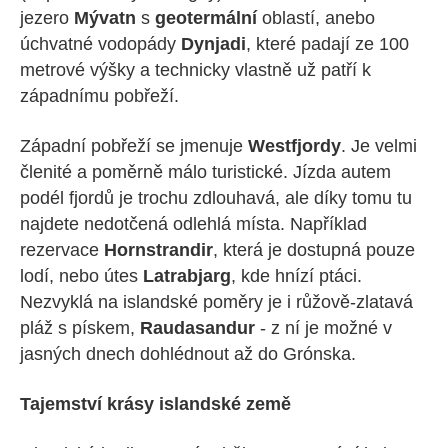
jezero
Mývatn
s
geotermální
oblastí, anebo
úchvatné vodopády
Dynjadi
, které padají ze 100
metrové výšky a technicky vlastně už patří k
západnímu pobřeží.
Západní pobřeží se jmenuje
Westfjordy
. Je velmi
členité a poměrně málo turistické. Jízda autem
podél fjordů je trochu zdlouhavá, ale díky tomu tu
najdete nedotčená odlehlá místa. Například
rezervace
Hornstrandir
, která je dostupná pouze
lodí, nebo útes
Latrabjarg
, kde hnízí ptáci.
Nezvyklá na islandské poměry je i růžově-zlatavá
pláž s pískem,
Raudasandur
- z ní je možné v
jasných dnech dohlédnout až do Grónska.
Tajemství krásy islandské země