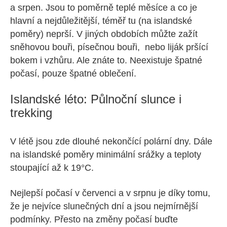
a srpen. Jsou to poměrně teplé měsíce a co je
hlavní a nejdůležitější, téměř tu (na islandské
poměry) neprší. V jiných obdobích můžte zažít
sněhovou bouři, písečnou bouři, nebo liják pršící
bokem i vzhůru. Ale znáte to. Neexistuje špatné
počasí, pouze špatné oblečení.
Islandské léto: Půlnoční slunce i
trekking
V létě jsou zde dlouhé nekončící polární dny. Dále
na islandské poměry minimální srážky a teploty
stoupající až k 19°C.
Nejlepší počasí v červenci a v srpnu je díky tomu,
že je nejvíce slunečných dní a jsou nejmírnější
podmínky. Přesto na změny počasí buďte