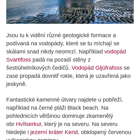
Jsou tu k vidění různé geologické formace a
podívaná na vodopády, které se tu míchají se
skálami snad nikdy neomrzí. Například
vodopád
Svartifoss
padá na pozadí stěny z
šestiúhelníkových čedičů.
Vodopád Gljúfrafoss
se
zase propadá dovnitř rokle, která je uzavřená jako
jeskyně.
Fantastické kamenné útvary najdete u pobřeží,
například na černé pláži Black beach. Na
pohlednicích většinou dominuje zkamenělý
obr
Hvítserkur
, který je na severu. Na severu
hledejte i
jezerní kráter Kerid
, obklopený červenou