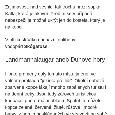
Zajímavost: nad vesnicí tak trochu hrozí sopka
Katla, která je aktivní. Před ní se v případě
nebezpečí je možné ukrýt jen do kostela, který je
na kopci.
V blízkosti Víku nachází i oblíbený
vodopád
Skógafoss
.
Landmannalaugar aneb Duhové hory
Horké prameny daly tomuto místu jméno, ve
volném překladu "jezírka pro lidi". Okolní duhově
zbarvené kopce lákají mnoho zapálených turistů i
na denní treky. Jsou tedy zároveň turistickou,
koupací i geotermální oblastí. Spatřit tu můžete
kopce zelené, červené, žluté, růžové i modré
barvy, z hornin naskládaných ve vrstvách na sobě.