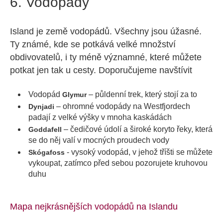
6. Vodopády
Island je země vodopádů. Všechny jsou úžasné.
Ty známé, kde se potkává velké množství
obdivovatelů, i ty méně významné, které můžete
potkat jen tak u cesty. Doporučujeme navštívit
Vodopád
– půldenní trek, který stojí za to
Glymur
– ohromné vodopády na Westfjordech
Dynjadi
padají z velké výšky v mnoha kaskádách
– čedičové údolí a široké koryto řeky, která
Goddafell
se do něj valí v mocných proudech vody
- vysoký vodopád, v jehož tříšti se můžete
Skógafoss
vykoupat, zatímco před sebou pozorujete kruhovou
duhu
Mapa nejkrásnějších vodopádů na Islandu