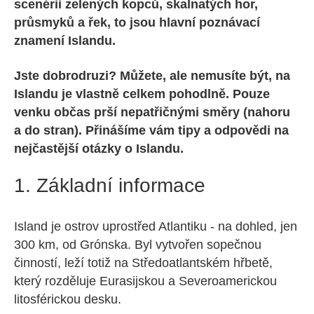
scenérii zelených kopců, skalnatých hor,
průsmyků a řek, to jsou hlavní poznávací
znamení Islandu.
Jste dobrodruzi? Můžete, ale nemusíte být, na
Islandu je vlastně celkem pohodlně. Pouze
venku občas prší nepatřičnými směry (nahoru
a do stran). Přinášíme vám tipy a odpovědi na
nejčastější otázky o Islandu.
1. Základní informace
Island je ostrov uprostřed Atlantiku - na dohled, jen
300 km, od Grónska. Byl vytvořen sopečnou
činností, leží totiž na Středoatlantském hřbetě,
který rozděluje Eurasijskou a Severoamerickou
litosférickou desku.