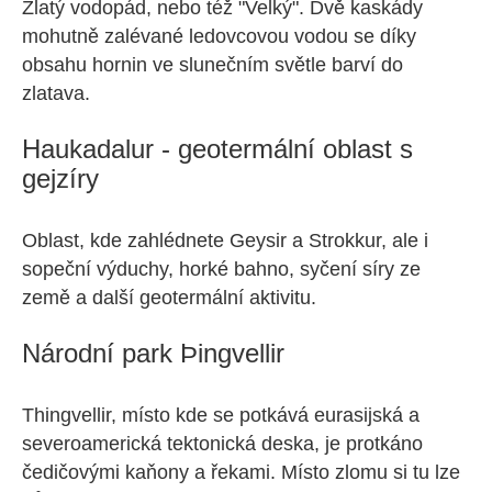
Zlatý vodopád, nebo též "Velký". Dvě kaskády
mohutně zalévané ledovcovou vodou se díky
obsahu hornin ve slunečním světle barví do
zlatava.
Haukadalur - geotermální oblast s
gejzíry
Oblast, kde zahlédnete Geysir a Strokkur, ale i
sopeční výduchy, horké bahno, syčení síry ze
země a další geotermální aktivitu.
Národní park Þingvellir
Thingvellir, místo kde se potkává eurasijská a
severoamerická tektonická deska, je protkáno
čedičovými kaňony a řekami. Místo zlomu si tu lze