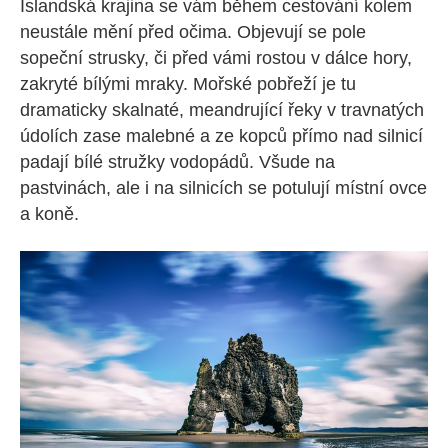
Islandská krajina se vám během cestování kolem
neustále mění před očima. Objevují se pole
sopeční strusky, či před vámi rostou v dálce hory,
zakryté bílými mraky. Mořské pobřeží je tu
dramaticky skalnaté, meandrující řeky v travnatých
údolích zase malebné a ze kopců přímo nad silnicí
padají bílé stružky vodopádů. Všude na
pastvinách, ale i na silnicích se potulují místní ovce
a koně.