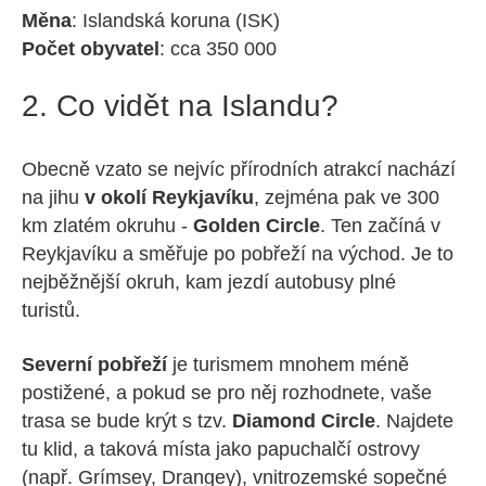
Měna
: Islandská koruna (ISK)
Počet obyvatel
: cca 350 000
2. Co vidět na Islandu?
Obecně vzato se nejvíc přírodních atrakcí nachází
na jihu
v okolí Reykjavíku
, zejména pak ve 300
km zlatém okruhu -
Golden Circle
. Ten začíná v
Reykjavíku a směřuje po pobřeží na východ. Je to
nejběžnější okruh, kam jezdí autobusy plné
turistů.
Severní pobřeží
je turismem mnohem méně
postižené, a pokud se pro něj rozhodnete, vaše
trasa se bude krýt s tzv.
Diamond Circle
. Najdete
tu klid, a taková místa jako papuchalčí ostrovy
(např. Grímsey, Drangey), vnitrozemské sopečné