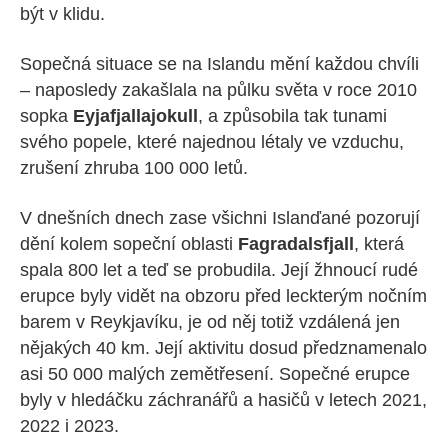
být v klidu.
Sopečná situace se na Islandu mění každou chvíli
– naposledy zakašlala na půlku světa v roce 2010
sopka
Eyjafjallajokull
, a způsobila tak tunami
svého popele, které najednou létaly ve vzduchu,
zrušení zhruba 100 000 letů.
V dnešních dnech zase všichni Islanďané pozorují
dění kolem sopeční oblasti
Fagradalsfjall
, která
spala 800 let a teď se probudila. Její žhnoucí rudé
erupce byly vidět na obzoru před leckterým nočním
barem v Reykjavíku, je od něj totiž vzdálená jen
nějakých 40 km. Její aktivitu dosud předznamenalo
asi 50 000 malých zemětřesení. Sopečné erupce
byly v hledáčku záchranářů a hasičů v letech 2021,
2022 i 2023.