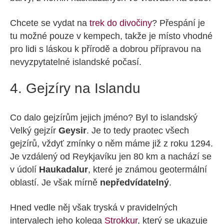
Chcete se vydat na
trek do divočiny
? Přespání je
tu možné pouze v kempech, takže je místo vhodné
pro lidi s láskou k přírodě a dobrou přípravou na
nevyzpytatelné islandské počasí.
4. Gejzíry na Islandu
Co dalo gejzírům jejich jméno? Byl to islandský
Velký gejzír
Geysir
. Je to tedy praotec všech
gejzírů, vždyť zmínky o něm máme již z roku 1294.
Je vzdálený od Reykjavíku jen 80 km a nachází se
v údolí
Haukadalur
, které je známou geotermální
oblastí. Je však mírně
nepředvídatelný
.
Hned vedle něj však tryská v pravidelných
intervalech jeho kolega
Strokkur
, který se ukazuje