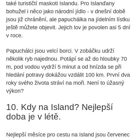
také turističtí maskoti Islandu. Pro Islanďany
bohužel i něco jako národní jídlo - v dnešní době
jsou již chránění, ale papuchálka na jídelním lístku
ještě můžete objevit. Jejich lov je povolen asi 5 dní
v roce.
Papuchálci jsou velcí borci. V zobáčku udrží
několik ryb najednou. Potápí se až do hloubky 70
m, pod vodou vydrží 5 minut a od hnízda se při
hledání potravy dokážou vzdálit 100 km. První dva
roky svého života stráví na moři. Není to úžasný
výkon?
10. Kdy na Island? Nejlepší
doba je v létě.
Nejlepší měsíce pro cestu na Island jsou červenec