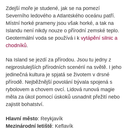
Zdejší moře je studené, jak se na pomezí
Severního ledového a Atlantského oceánu patří.
Místní horké prameny jsou však horké, a tak na
Islandu není nikdy nouze o přírodní zemské teplo.
Geotermální voda se používá i k
vytápění silnic a
chodníků
.
Na Island se jezdí za přírodou. Jsou tu jedny z
nejproslulejších přírodních scenérií na světě. I jeho
jedinečná kultura je spjatá se životem v drsné
přírodě. Nejběžnější povolání bývala spojená s
rybolovem a chovem ovcí. Lidová runová magie
měla za úkol pomocí úskoků usnadnit přežití nebo
zajistit bohatství.
Hlavní město
: Reykjavík
Mezinárodní letiště
: Keflavík