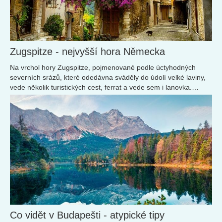
Zugspitze - nejvyšší hora Německa
Na vrchol hory Zugspitze, pojmenované podle úctyhodných
severních srázů, které odedávna sváděly do údolí velké laviny,
vede několik turistických cest, ferrat a vede sem i lanovka.
Nejoblíbenější cesta na Zugspitze vede krásnou soutěskou
Höllental, kde na vás ve výšce kolem 2000 m n. m. čeká
zajištěná cesta v podobě traverzu skalní stěnou. Navštivte také
jezero Eibsee a hrad Neuschwanstein.
Co vidět v Budapešti - atypické tipy