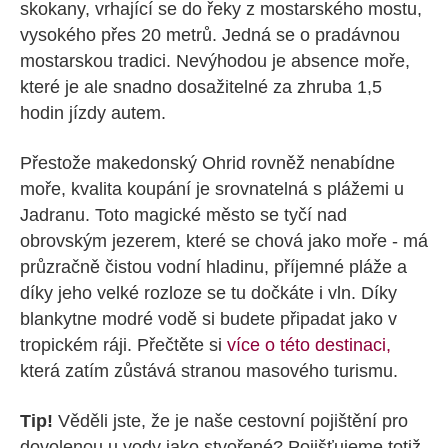
skokany, vrhající se do řeky z mostarského mostu,
vysokého přes 20 metrů. Jedná se o pradávnou
mostarskou tradici. Nevýhodou je absence moře,
které je ale snadno dosažitelné za zhruba 1,5
hodin jízdy autem.
Přestože makedonský Ohrid rovněž nenabídne
moře, kvalita koupání je srovnatelná s plážemi u
Jadranu. Toto magické město se tyčí nad
obrovským jezerem, které se chová jako moře - má
průzračně čistou vodní hladinu, příjemné pláže a
díky jeho velké rozloze se tu dočkáte i vln. Díky
blankytne modré vodě si budete připadat jako v
tropickém ráji. Přečtěte si
více o této destinaci,
která zatím zůstává stranou masového turismu.
Tip!
Věděli jste, že je naše cestovní pojištění pro
dovolenou u vody jako stvořené? Pojišťujeme totiž