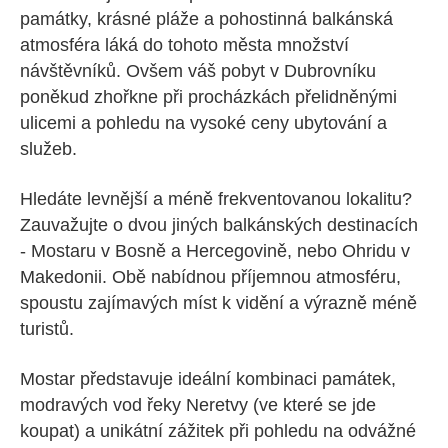
památky, krásné pláže a pohostinná balkánská
atmosféra láká do tohoto města množství
návštěvníků. Ovšem váš pobyt v Dubrovníku
poněkud zhořkne při procházkách přelidněnými
ulicemi a pohledu na vysoké ceny ubytování a
služeb.
Hledáte levnější a méně frekventovanou lokalitu?
Zauvažujte o dvou jiných balkánských destinacích
- Mostaru v Bosně a Hercegovině, nebo Ohridu v
Makedonii. Obě nabídnou příjemnou atmosféru,
spoustu zajímavých míst k vidění a výrazně méně
turistů.
Mostar představuje ideální kombinaci památek,
modravých vod řeky Neretvy (ve které se jde
koupat) a unikátní zážitek při pohledu na odvážné