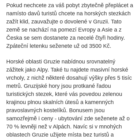
Pokud nechcete za váš pobyt zbytečně přeplácet a
namísto davů turistů chcete na horských stezkách
zažít klid, zauvažujte o dovolené v Gruzii. Tato
země se nachází na pomezí Evropy a Asie a z
Česka se sem dostanete za necelé čtyři hodiny.
Zpáteční letenku seženete už od 3500 Kč.
Horské oblasti Gruzie nabídnou srovnatelný
zážitek jako Alpy. Také tu najdete masivní horské
vrcholy, z nichž některé dosahují výšky přes 5 tisíc
metrů. Gruzijské hory jsou protkané řadou
turistických stezek, které vás povedou zelenou
krajinou plnou skalních útesů a kamenných
pravoslavných kostelíků. Bonusem jsou
samozřejmě i ceny - ubytování zde seženete až o
70 % levněji než v Alpách. Navíc si v mnohých
oblastech Gruzie užijete místa bez turistů a