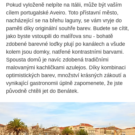
Pokud vyloženě nelpíte na Itálii, může být vaším
cílem portugalské Aveiro. Toto přístavní město,
nacházející se na břehu laguny, se vám vryje do
paměti díky originální souhře barev. Budete se cítit,
jako byste vstoupili do malířova snu - bohatě
zdobené barevné loďky plují po kanálech a všude
kolem jsou domky, natřené kontrastními barvami.
Spousta domů je navíc zdobená tradičními
malovanými kachličkami azulejos. Díky kombinaci
optimistických barev, množství krásných zákoutí a
vynikající gastronomii úplně zapomenete, že jste
původně chtěli jet do Benátek.