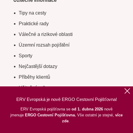
Užitečné informace
Tipy na cesty
Praktické rady
Válečné a rizikové oblasti
Územní rozsah pojištění
Sporty
Nejčastější dotazy
Příběhy klientů
Užitečné odkazy
Slovníček pojmů
ERV Evropská je nově ERGO Cestovní Pojišťovna!
Cílové trhy
ERV Evropská pojišťovna se
od 1. dubna 2026
nově
jmenuje
ERGO
Cestovní Pojišťovna.
Vše ostatní je stejné,
více
Digitální kartička cestovního pojištění
zde
.
Odstoupení od smlouvy