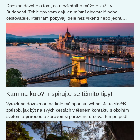
Dnes se dozvíte o tom, co nevšedního můžete zažít v
Budapešti. Tyhle tipy vám dají jen místní obyvatelé nebo
cestovatelé, kteří tam pobývají déle než víkend nebo jednu
dovolenou. Co to tedy je?
Kam na kolo? Inspirujte se těmito tipy!
Vyrazit na dovolenou na kole má spoustu výhod. Je to skvělý
způsob, jak být na svých cestách v těsném kontaktu s okolním
světem a přírodou a zároveň si přirozeně určovat tempo podle
svých možností...