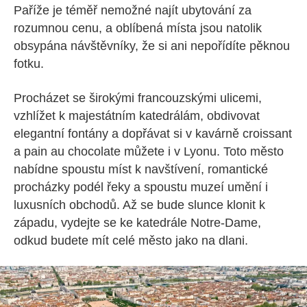
Paříže je téměř nemožné najít ubytování za
rozumnou cenu, a oblíbená místa jsou natolik
obsypána návštěvníky, že si ani nepořídíte pěknou
fotku.
Procházet se širokými francouzskými ulicemi,
vzhlížet k majestátním katedrálám, obdivovat
elegantní fontány a dopřávat si v kavárně
croissant
a
pain au chocolate
můžete i v Lyonu. Toto město
nabídne spoustu míst k navštívení, romantické
procházky podél řeky a spoustu muzeí umění i
luxusních obchodů. Až se bude slunce klonit k
západu, vydejte se ke katedrále Notre-Dame,
odkud budete mít celé město jako na dlani.