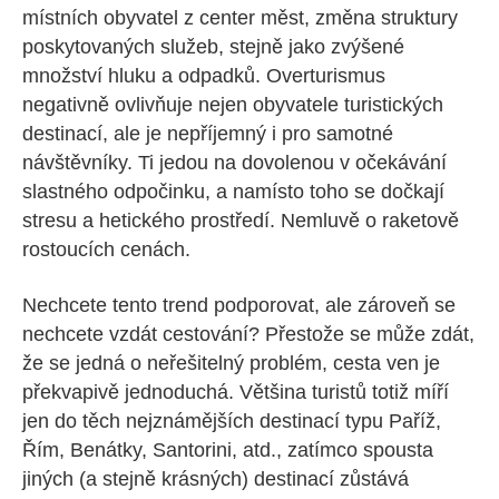
místních obyvatel z center měst, změna struktury
poskytovaných služeb, stejně jako zvýšené
množství hluku a odpadků. Overturismus
negativně ovlivňuje nejen obyvatele turistických
destinací, ale je nepříjemný i pro samotné
návštěvníky. Ti jedou na dovolenou v očekávání
slastného odpočinku, a namísto toho se dočkají
stresu a hetického prostředí. Nemluvě o raketově
rostoucích cenách.
Nechcete tento trend podporovat, ale zároveň se
nechcete vzdát cestování? Přestože se může zdát,
že se jedná o neřešitelný problém, cesta ven je
překvapivě jednoduchá. Většina turistů totiž míří
jen do těch nejznámějších destinací typu Paříž,
Řím, Benátky, Santorini, atd., zatímco spousta
jiných (a stejně krásných) destinací zůstává