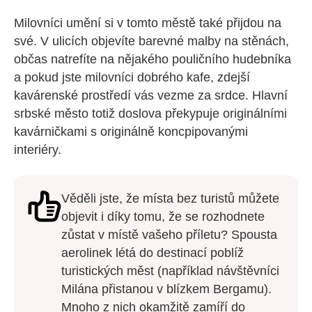
Milovníci umění si v tomto městě také přijdou na
své. V ulicích objevíte barevné malby na stěnách,
občas natrefíte na nějakého pouličního hudebníka
a pokud jste milovníci dobrého kafe, zdejší
kavárenské prostředí vás vezme za srdce. Hlavní
srbské město totiž doslova překypuje originálními
kavárničkami s originálně koncpipovanými
interiéry.
Věděli jste, že místa bez turistů můžete
objevit i díky tomu, že se rozhodnete
zůstat v místě vašeho příletu? Spousta
aerolinek létá do destinací poblíž
turistických měst (například návštěvníci
Milána přistanou v blízkem Bergamu).
Mnoho z nich okamžitě zamíří do