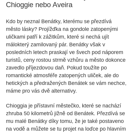
Chioggie nebo Aveira
Kdo by neznal Benátky, kterému se přezdívá
město lásky? Projížďka na gondole zatopenými
uličkami patří k zážitkům, které si nechá ujít
málokterý zamilovaný pár. Benátky však v
posledních letech praskají ve švech pod náporem
turistů, ceny rostou strmě vzhůru a město dokonce
zavedlo příjezdovou daň. Pokud toužíte po
romantické atmosféře zatopených uliček, ale do
hetických a předražených Benátek se vám nechce,
máme pro vás dvě alternativy.
Chioggia je přístavní městečko, které se nachází
zhruba 50 kilometrů jižně od Benátek. Přezdívá se
mu malé Benátky díky tomu, že je také postaveno
na vodě a můžete se tu projet na loďce po hlavním