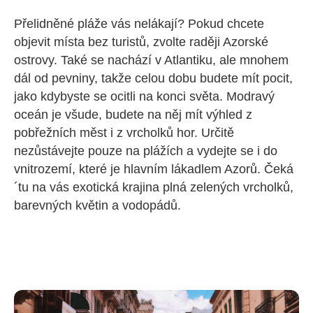
Přelidněné pláže vás nelákají? Pokud chcete
objevit místa bez turistů, zvolte raději Azorské
ostrovy. Také se nachází v Atlantiku, ale mnohem
dál od pevniny, takže celou dobu budete mít pocit,
jako kdybyste se ocitli na konci světa. Modravý
oceán je všude, budete na něj mít výhled z
pobřežních měst i z vrcholků hor. Určitě
nezůstávejte pouze na plážích a vydejte se i do
vnitrozemí, které je hlavním lákadlem Azorů. Čeká
´tu na vás exotická krajina plná zelených vrcholků,
barevných květin a vodopádů.