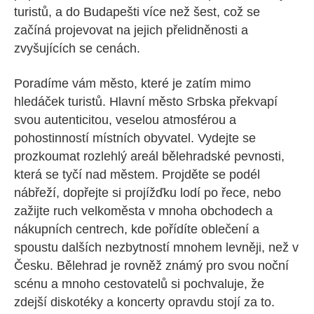
turistů, a do Budapešti více než šest, což se
začíná projevovat na jejich přelidněnosti a
zvyšujících se cenách.
Poradíme vám město, které je zatím mimo
hledáček turistů. Hlavní město Srbska překvapí
svou autenticitou, veselou atmosférou a
pohostinností místních obyvatel. Vydejte se
prozkoumat rozlehlý areál bělehradské pevnosti,
která se tyčí nad městem. Projděte se podél
nábřeží, dopřejte si projížďku lodí po řece, nebo
zažijte ruch velkoměsta v mnoha obchodech a
nákupních centrech, kde pořídíte oblečení a
spoustu dalších nezbytností mnohem levněji, než v
Česku. Bělehrad je rovněž známý pro svou noční
scénu a mnoho cestovatelů si pochvaluje, že
zdejší diskotéky a koncerty opravdu stojí za to.