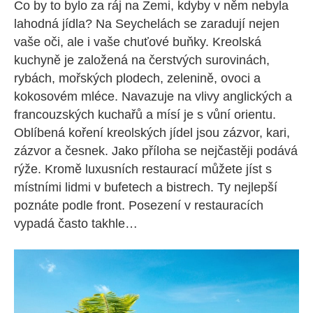
Co by to bylo za ráj na Zemi, kdyby v něm nebyla
lahodná jídla? Na Seychelách se zaradují nejen
vaše oči, ale i vaše chuťové buňky. Kreolská
kuchyně je založená na čerstvých surovinách,
rybách, mořských plodech, zelenině, ovoci a
kokosovém mléce. Navazuje na vlivy anglických a
francouzských kuchařů a mísí je s vůní orientu.
Oblíbená koření kreolských jídel jsou zázvor, kari,
zázvor a česnek. Jako příloha se nejčastěji podává
rýže. Kromě luxusních restaurací můžete jíst s
místními lidmi v bufetech a bistrech. Ty nejlepší
poznáte podle front. Posezení v restauracích
vypadá často takhle…