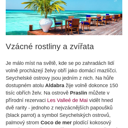
Vzácné rostliny a zvířata
Je málo míst na světě, kde se po zahradách lidí
volně procházejí želvy obří jako domácí mazlíčci.
Seychelské ostrovy jsou jedním z nich. Na hůře
dostupném atolu
Aldabra
žije volně dokonce 150
tisíc obřích želv. Na ostrově
Praslin
můžete v
přírodní rezervaci
Les Valleé de Mai
vidět hned
dvě rarity - jednoho z nejvzácnějších papoušků
(black parrot) a symbol Seychelských ostrovů,
palmový strom
Coco de mer
plodící kokosový