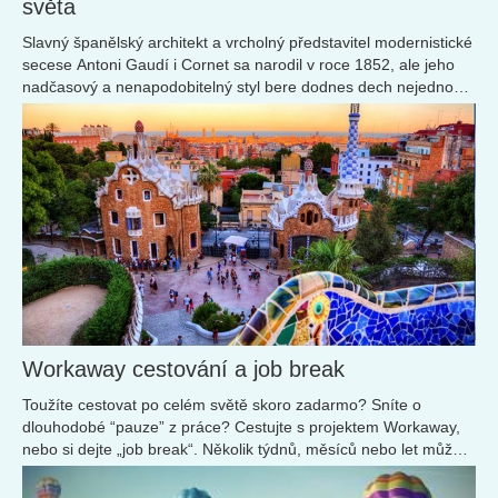
světa
Slavný španělský architekt a vrcholný představitel modernistické
secese Antoni Gaudí i Cornet sa narodil v roce 1852, ale jeho
nadčasový a nenapodobitelný styl bere dodnes dech nejednomu
milovníkovi umění...
Workaway cestování a job break
Toužíte cestovat po celém světě skoro zadarmo? Sníte o
dlouhodobé “pauze” z práce? Cestujte s projektem Workaway,
nebo si dejte „job break“. Několik týdnů, měsíců nebo let můžete
žít v zahraničí a poznávat...