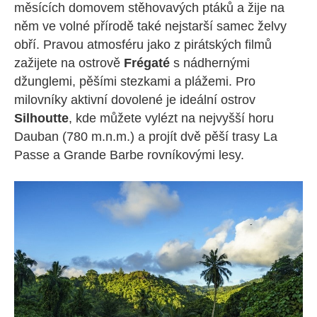
měsících domovem stěhovavých ptáků a žije na
něm ve volné přírodě také nejstarší samec želvy
obří. Pravou atmosféru jako z pirátských filmů
zažijete na ostrově
Frégaté
s nádhernými
džunglemi, pěšími stezkami a plážemi. Pro
milovníky aktivní dovolené je ideální ostrov
Silhoutte
, kde můžete vylézt na nejvyšší horu
Dauban (780 m.n.m.) a projít dvě pěší trasy La
Passe a Grande Barbe rovníkovými lesy.