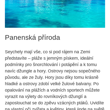
Panenská příroda
Seychely mají vše, co si pod rájem na Zemi
představíte – pláže s jemným pískem, ideální
podmínky pro šnorchlování i potápění a k tomu
navíc džungle a hory. Ostrovy nejsou sopečného
původu, ale ze žuly. Hory jsou díky tomu krásně
hladké a ostrovy zdobí velké žulové balvany. Po
opalování na plážích a vodních sportech můžete
vyrazit na výlety do rovníkových džunglí a
zaposlouchat se do zpěvu vzácných ptáků. Uvidíte
na vlastní oči zvířata a květiny, které jinde na světě