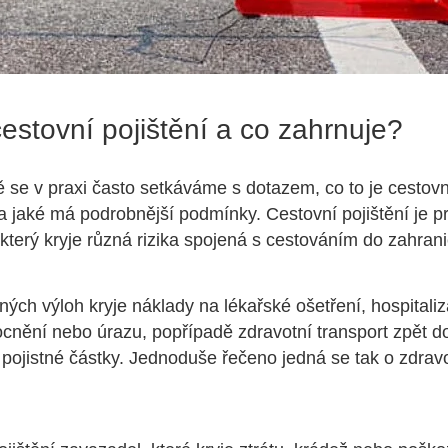
cestovní pojištění a co zahrnuje?
ě se v praxi často setkáváme s dotazem, co to je cestovní
a jaké má podrobnější podmínky. Cestovní pojištění je pr
který kryje různá rizika spojená s cestováním do zahrani
ných výloh kryje náklady na lékařské ošetření, hospitaliza
nění nebo úrazu, popřípadě zdravotní transport zpět d
pojistné částky. Jednoduše řečeno jedná se tak o zdravot