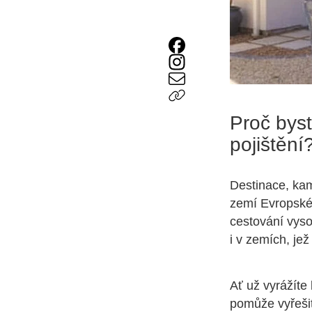
Proč bys
pojištění
Destinace, kam
zemí Evropské u
cestování vyso
i v zemích, je
Ať už vyrážíte
pomůže vyřešit