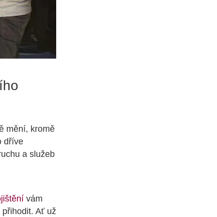
ího
ně mění, kromě
o dříve
ruchu a služeb
jištění
vám
přihodit. Ať už