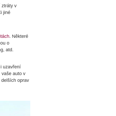
ztráty v
 jiné
itách
. Některé
nou o
g, atd.
 i uzavření
e vaše auto v
 delších oprav