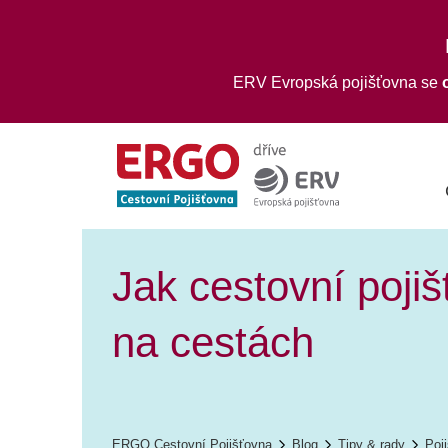
ERV Evropská pojišťovna se
Jak cestovní poji
na cestách
ERGO Cestovní Pojišťovna
Blog
Tipy & rady
Poji