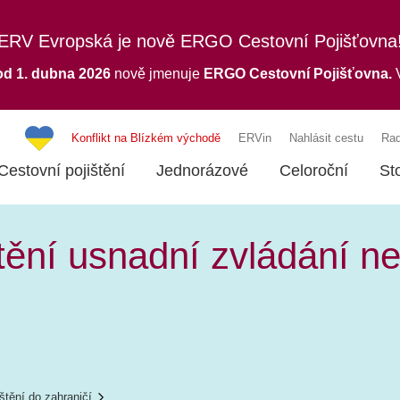
ERV Evropská je nově ERGO Cestovní Pojišťovna
od 1. dubna 2026
nově jmenuje
ERGO
Cestovní Pojišťovna.
V
Konflikt na Blízkém východě
ERVin
Nahlásit cestu
Rad
Cestovní pojištění
Jednorázové
Celoroční
St
štění usnadní zvládání n
štění do zahraničí