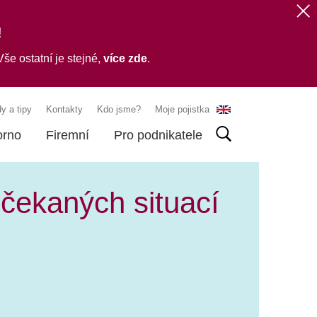
!
še ostatní je stejné,
více zde
.
y a tipy
Kontakty
Kdo jsme?
Moje pojistka
orno
Firemní
Pro podnikatele
ečekaných situací