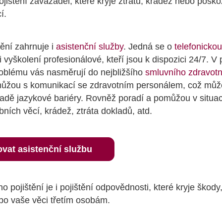
pojištění zavazadel, které kryje ztrátu, krádež nebo pošk
í.
tění zahrnuje i
asistenční služby
. Jedná se o
telefonickou
i vyškolení profesionálové, kteří jsou k dispozici 24/7. V
oblému vás nasměrují do nejbližšího
smluvního zdravotn
ůžou s komunikací se zdravotním personálem, což může
padě jazykové bariéry. Rovněž poradí a pomůžou v situac
ních věcí, krádež, ztráta dokladů, atd.
vat asistenční službu
 pojištění je i pojištění odpovědnosti, které kryje škody
bo vaše věci třetím osobám.