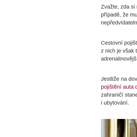
Zvažte, zda si
případě, že mu
nepředvídateln
Cestovní pojiš
z nich je však 
adrenalinovějš
Jestliže na do
pojištění auta 
zahraničí stan
i ubytování.