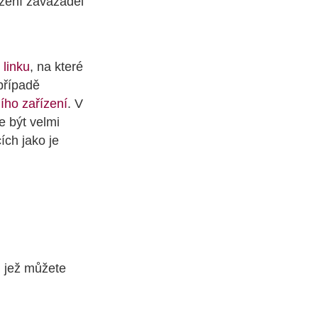
ození zavazadel
 linku
, na které
 případě
ího zařízení
. V
 být velmi
ích jako je
, jež můžete