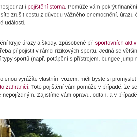
 nesjednat i
pojištění storna
. Pomůže vám pokrýt finanční 
síte zrušit cestu z důvodu vážného onemocnění, úrazu či
é události.
tění kryje úrazy a škody, způsobené při
sportovních aktiv
třeba připojistit v rámci rizikových sportů. Jedná se větši
í typy sportů (např. potápění s přístrojem, bungee jumpin
volenou vyrážíte vlastním vozem, měli byste si promyslet
do zahraničí
. Toto pojištění vám pomůže v případě, že s
e nepojízdným. Zajistíme vám opravu, odtah, a v případě