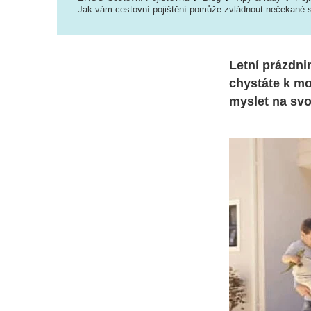
Jak vám cestovní pojištění pomůže zvládnout nečekané s
Letní prázdni
chystáte k mo
myslet na svo