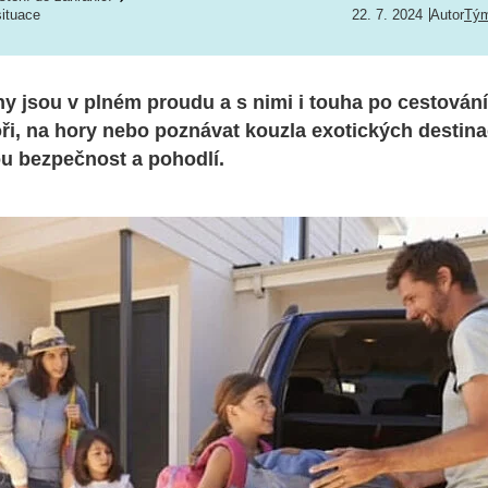
ituace
22. 7. 2024
Autor
Tý
ny jsou v plném proudu a s nimi i touha po cestování
ři, na hory nebo poznávat kouzla exotických destinací
u bezpečnost a pohodlí.