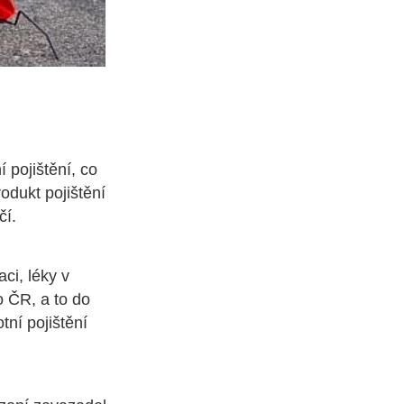
 pojištění, co
odukt pojištění
čí.
ci, léky v
o ČR, a to do
ní pojištění