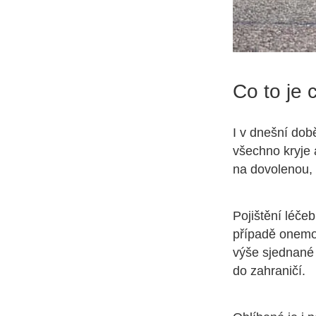
Co to je 
I v dnešní dob
všechno kryje 
na dovolenou, 
Pojištění léčeb
případě onemoc
výše sjednané 
do zahraničí.