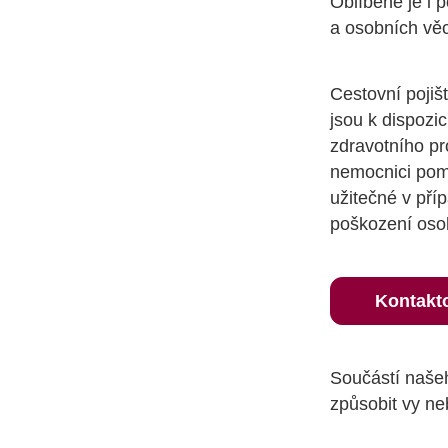
Oblíbené je i 
a osobních věc
Cestovní pojiš
jsou k dispozic
zdravotního pr
nemocnici pom
užitečné v pří
poškození osob
Kontakto
Součástí našeho
způsobit vy ne