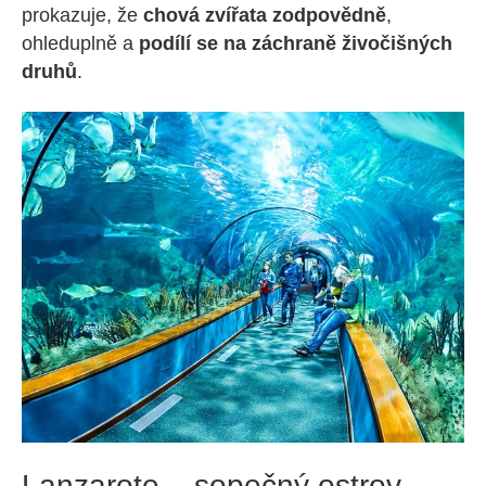
prokazuje, že
chová zvířata zodpovědně
,
ohleduplně a
podílí se na záchraně živočišných
druhů
.
Lanzarote – sopečný ostrov