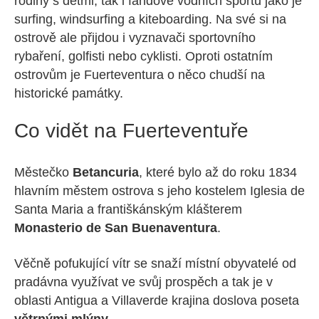
rodiny s dětmi, tak i fandové vodních sportů jako je
surfing, windsurfing a kiteboarding. Na své si na
ostrově ale přijdou i vyznavači sportovního
rybaření, golfisti nebo cyklisti. Oproti ostatním
ostrovům je Fuerteventura o něco chudší na
historické památky.
Co vidět na Fuerteventuře
Městečko
Betancuria
, které bylo až do roku 1834
hlavním městem ostrova s jeho kostelem Iglesia de
Santa Maria a františkánským klášterem
Monasterio de San Buenaventura
.
Věčně pofukující vítr se snaží místní obyvatelé od
pradávna využívat ve svůj prospěch a tak je v
oblasti Antigua a Villaverde krajina doslova poseta
větrnými mlýny
.