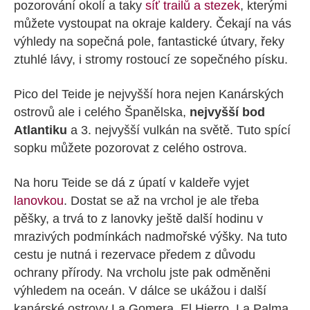
pozorování okolí a taky
síť trailů a stezek
, kterými
můžete vystoupat na okraje kaldery. Čekají na vás
výhledy na sopečná pole, fantastické útvary, řeky
ztuhlé lávy, i stromy rostoucí ze sopečného písku.
Pico del Teide je nejvyšší hora nejen Kanárských
ostrovů ale i celého Španělska,
nejvyšší bod
Atlantiku
a 3. nejvyšší vulkán na světě. Tuto spící
sopku můžete pozorovat z celého ostrova.
Na horu Teide se dá z úpatí v kaldeře vyjet
lanovkou
. Dostat se až na vrchol je ale třeba
pěšky, a trvá to z lanovky ještě další hodinu v
mrazivých podmínkách nadmořské výšky. Na tuto
cestu je nutná i rezervace předem z důvodu
ochrany přírody. Na vrcholu jste pak odměněni
výhledem na oceán. V dálce se ukážou i další
kanárské ostrovy La Gomera, El Hierro, La Palma