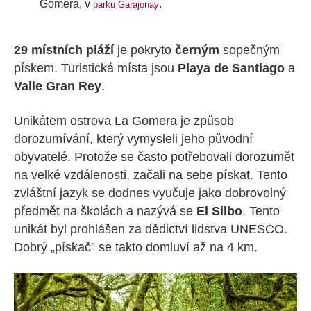
Gomera, v
.
parku Garajonay
29 místních pláží
je pokryto
černým
sopečným
pískem. Turistická místa jsou
Playa de Santiago
a
Valle Gran Rey
.
Unikátem ostrova La Gomera je způsob
dorozumívání, který vymysleli jeho původní
obyvatelé. Protože se často potřebovali dorozumět
na velké vzdálenosti, začali na sebe pískat. Tento
zvláštní jazyk se dodnes vyučuje jako dobrovolný
předmět na školách a nazývá se
El Silbo
. Tento
unikát byl prohlášen za dědictví lidstva UNESCO.
Dobrý „pískač” se takto domluví až na 4 km.