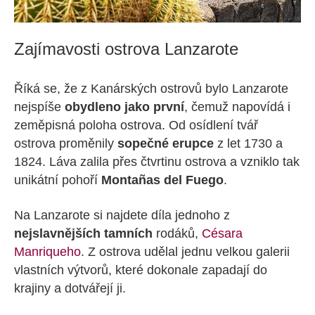
Zajímavosti ostrova Lanzarote
Říká se, že z Kanárských ostrovů bylo Lanzarote
nejspíše
obydleno jako první
, čemuž napovídá i
zeměpisná poloha ostrova. Od osídlení tvář
ostrova proměnily
sopečné erupce
z let 1730 a
1824. Láva zalila přes čtvrtinu ostrova a vzniklo tak
unikátní pohoří
Montañas del Fuego
.
Na Lanzarote si najdete díla jednoho z
nejslavnějších tamních
rodáků,
Césara
Manriqueho
. Z ostrova udělal jednu velkou galerii
vlastních výtvorů, které dokonale zapadají do
krajiny a dotvářejí ji.