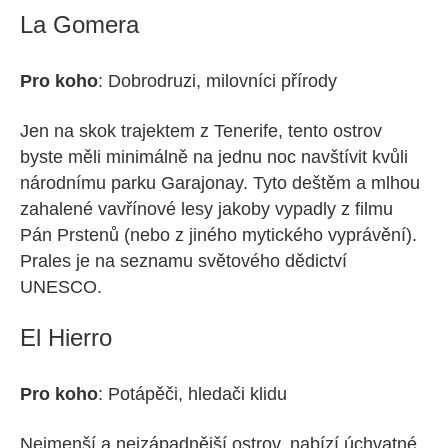
La Gomera
Pro koho
: Dobrodruzi, milovníci přírody
Jen na skok trajektem z Tenerife, tento ostrov
byste měli minimálně na jednu noc navštívit kvůli
národnímu parku Garajonay. Tyto deštěm a mlhou
zahalené vavřínové lesy jakoby vypadly z filmu
Pán Prstenů (nebo z jiného mytického vyprávění).
Prales je na seznamu světového dědictví
UNESCO.
El Hierro
Pro koho
: Potápěči, hledači klidu
Nejmenší a nejzápadnější ostrov, nabízí úchvatné