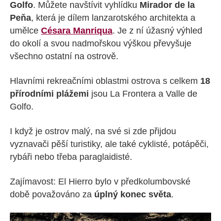
Golfo
. Můžete navštívit vyhlídku
Mirador de la
Peňa
, která je dílem lanzarotského architekta a
umělce
Césara Manriqua
. Je z ní úžasný výhled
do okolí a svou nadmořskou výškou převyšuje
všechno ostatní na ostrově.
Hlavními rekreačními oblastmi ostrova s celkem
18
přírodními plážemi
jsou La Frontera a Valle de
Golfo.
I když je ostrov malý, na své si zde přijdou
vyznavači pěší turistiky, ale také cyklisté, potápěči,
rybáři nebo třeba paraglaidisté.
Zajímavost: El Hierro bylo v předkolumbovské
době považováno za
úplný konec světa
.