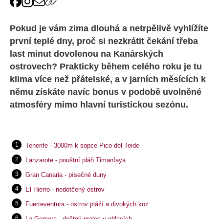
Pokud je vám zima dlouhá a netrpělivě vyhlížíte
první teplé dny, proč si nezkrátit čekání třeba
last minut dovolenou na Kanárských
ostrovech? Prakticky během celého roku je tu
klima více než přátelské, a v jarních měsících k
němu získáte navíc bonus v podobě uvolněné
atmosféry mimo hlavní turistickou sezónu.
Tenerife - 3000m k sopce Pico del Teide
Lanzarote - pouštní pláň Timanfaya
Gran Canaria - písečné duny
El Hierro - nedotčený ostrov
Fuerteventura - ostrov pláží a divokých koz
La Gomera - deštný prales v oblacích