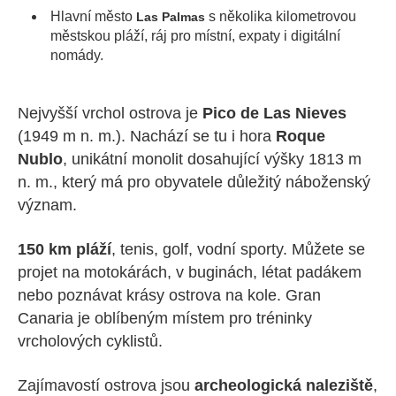
Hlavní město
s několika kilometrovou
Las Palmas
městskou pláží, ráj pro místní, expaty i digitální
nomády.
Nejvyšší vrchol ostrova je
Pico de Las Nieves
(1949 m n. m.). Nachází se tu i hora
Roque
Nublo
, unikátní monolit dosahující výšky 1813 m
n. m., který má pro obyvatele důležitý náboženský
význam.
150 km pláží
, tenis, golf, vodní sporty. Můžete se
projet na motokárách, v buginách, létat padákem
nebo poznávat krásy ostrova na kole. Gran
Canaria je oblíbeným místem pro tréninky
vrcholových cyklistů.
Zajímavostí ostrova jsou
archeologická naleziště
,