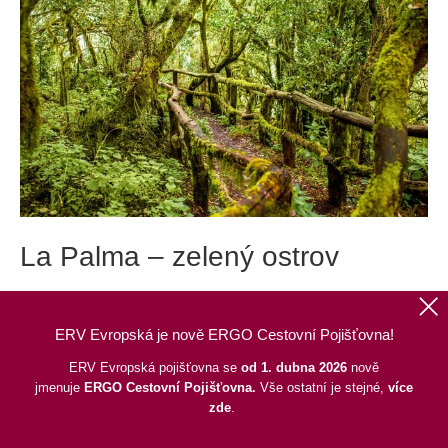
La Palma – zelený ostrov
La Palma je místem s nejstrmějším terénem na
ERV Evropská je nově ERGO Cestovní Pojišťovna!
světě. Můžete tam vyrazit na klasickou lenošivou
ERV Evropská pojišťovna se
od 1. dubna 2026
nově
„koupací“ dovolenou, ale věřte, že dříve nebo
jmenuje
ERGO
Cestovní Pojišťovna.
Vše ostatní je stejné,
více
později vyměníte žabky za pořádné boty a
zde
.
vyrazíte na průzkum zelených hor, palmových roklí