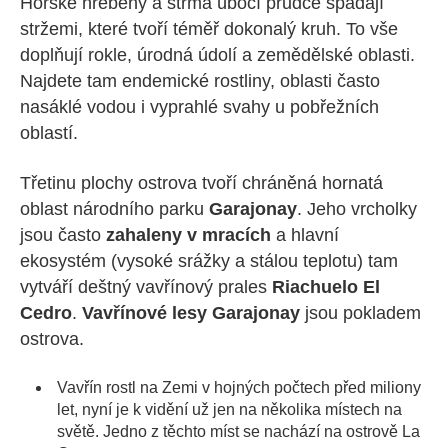
Horské hřebeny a strmá úbočí prudce spadají
stržemi, které tvoří téměř dokonalý kruh. To vše
doplňují rokle, úrodná údolí a zemědělské oblasti.
Najdete tam endemické rostliny, oblasti často
nasáklé vodou i vyprahlé svahy u pobřežních
oblastí.
Třetinu plochy ostrova tvoří chráněná hornatá
oblast národního parku
Garajonay
. Jeho vrcholky
jsou často
zahaleny v mracích
a hlavní
ekosystém (vysoké srážky a stálou teplotu) tam
vytváří deštný vavřínový prales
Riachuelo El
Cedro
.
Vavřínové lesy Garajonay
jsou pokladem
ostrova.
Vavřín rostl na Zemi v hojných počtech před miliony
let, nyní je k vidění už jen na několika místech na
světě. Jedno z těchto míst se nachází na ostrově La