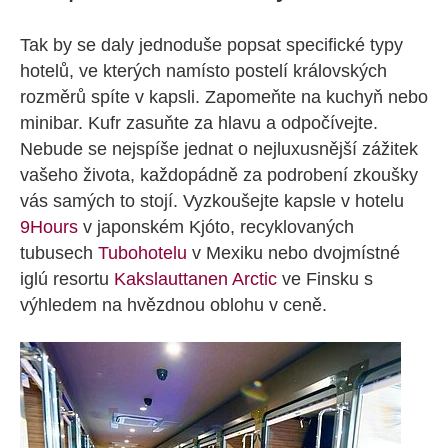
Tak by se daly jednoduše popsat specifické typy
hotelů, ve kterých namísto postelí královských
rozměrů spíte v kapsli. Zapomeňte na kuchyň nebo
minibar. Kufr zasuňte za hlavu a odpočívejte.
Nebude se nejspíše jednat o nejluxusnější zážitek
vašeho života, každopádně za podrobení zkoušky
vás samých to stojí. Vyzkoušejte kapsle v hotelu
9Hours
v japonském Kjóto, recyklovaných
tubusech
Tubohotelu
v Mexiku nebo dvojmístné
iglú resortu
Kakslauttanen Arctic
ve Finsku s
výhledem na hvězdnou oblohu v ceně.