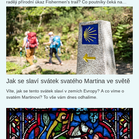
raději přírodní úkaz Fishermen's trail? Co poutníky čeká na
cestách po jižních krajích.
Jak se slaví svátek svatého Martina ve světě
Víte, jak se tento svátek slaví v zemích Evropy? A co víme o
svatém Martinovi? To vše vám dnes odhalíme.