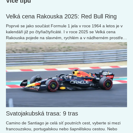
Více tipů
Velká cena Rakouska 2025: Red Bull Ring
Poprvé se jako součást Formule 1 jela v roce 1964 a letos je v
kalendáři již po čtyřiačtyřicáté. I v roce 2025 se Velká cena
Rakouska pojede na slavném, rychlém a v nádherném prostředí
zasazeném Red Bull Ringu.
Svatojakubská trasa: 9 tras
Camino de Santiago je celá síť poutních cest, vyberte si mezi
francouzskou, portugalskou nebo šapnělskou cestou. Nebo