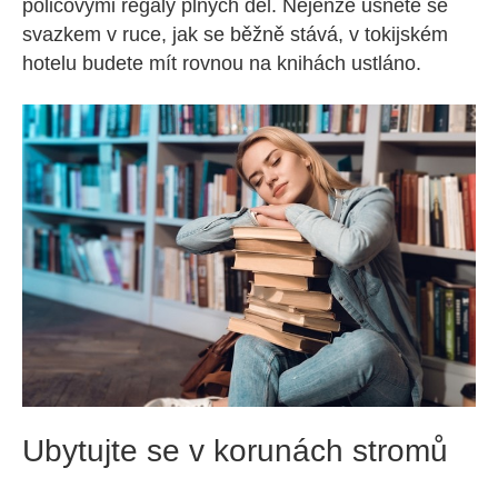
policovými regály plných děl. Nejenže usnete se
svazkem v ruce, jak se běžně stává, v tokijském
hotelu budete mít rovnou na knihách ustláno.
Ubytujte se v korunách stromů