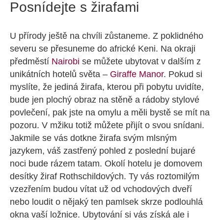
Posnídejte s žirafami
U přírody ještě na chvíli zůstaneme. Z poklidného
severu se přesuneme do africké Keni. Na okraji
předměstí
Nairobi
se můžete ubytovat v dalším z
unikátních hotelů světa –
Giraffe Manor
. Pokud si
myslíte, že jediná žirafa, kterou při pobytu uvidíte,
bude jen plochý obraz na stěně a rádoby stylové
povlečení, pak jste na omylu a měli bystě se mít na
pozoru. V mžiku totiž můžete přijít o svou snídani.
Jakmile se vás dotkne žirafa svým mlsným
jazykem, váš zastřený pohled z poslední bujaré
noci bude rázem tatam. Okolí hotelu je domovem
desítky žiraf Rothschildových. Ty vás roztomilým
vzezřením budou vítat už od vchodových dveří
nebo loudit o nějaký ten pamlsek skrze podlouhlá
okna vaší ložnice. Ubytování si vás získá ale i