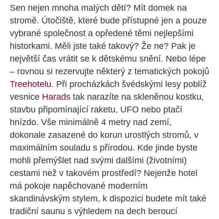
Sen nejen mnoha malých dětí? Mít domek na
stromě. Útočiště, které bude přístupné jen a pouze
vybrané společnost a opředené těmi nejlepšími
historkami. Měli jste také takový? Že ne? Pak je
největší čas vrátit se k dětskému snění. Nebo lépe
– rovnou si rezervujte některý z tematických pokojů
Treehotelu
. Při procházkách švédskými lesy poblíž
vesnice
Harads
tak narazíte na skleněnou kostku,
stavbu připomínající raketu, UFO nebo ptačí
hnízdo. Vše minimálně 4 metry nad zemí,
dokonale zasazené do korun urostlých stromů, v
maximálním souladu s přírodou. Kde jinde byste
mohli přemýšlet nad svými dalšími (životními)
cestami než v takovém prostředí? Nejenže hotel
má pokoje napěchované moderním
skandinávským stylem, k dispozici budete mít také
tradiční saunu s výhledem na dech beroucí