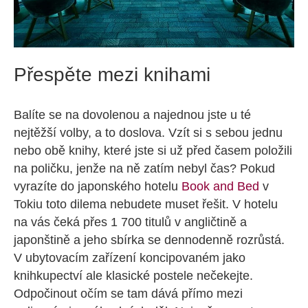
Přespěte mezi knihami
Balíte se na dovolenou a najednou jste u té
nejtěžší volby, a to doslova. Vzít si s sebou jednu
nebo obě knihy, které jste si už před časem položili
na poličku, jenže na ně zatím nebyl čas? Pokud
vyrazíte do japonského hotelu
Book and Bed
v
Tokiu toto dilema nebudete muset řešit. V hotelu
na vás čeká přes 1 700 titulů v angličtině a
japonštině a jeho sbírka se dennodenně rozrůstá.
V ubytovacím zařízení koncipovaném jako
knihkupectví ale klasické postele nečekejte.
Odpočinout očím se tam dává přímo mezi