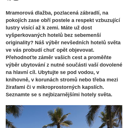
Mramorová dlažba, pozlacená zábradlí, na
pokojích zase obří postele a respekt vzbuzující
lustry visící až k zemi. Máte už dost
vyšperkovaných hotelů bez sebemenší
originality? Náš výběr nevšedních hotelů světa
ve vás probudí chuť opět objevovat.
Přehodnoťte záměr vašich cest a proměňte
výběr ubytování z nutné součásti vaší dovolené
na hlavní cíl. Ubytujte se pod vodou, v
knihovně, v korunách stromů nebo třeba mezi
žirafami či v mikroprostorných kapslích.
Seznamte se s nejbizarnějšími hotely světa.