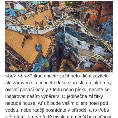
<br/> <br/>Pokud chcete zažít netradiční zážitek,
ale zároveň si nechcete dělat starosti, do jaké míry
ovlivní počasí hotely z ledu nebo písku, nechte se
inspirovat naším výběrem. O jedinečné zážitky
nebude nouze. Ať už bude vašim cílem hotel pod
vodou, nebo raději posnídáte v přírodě, a to třeba i
s žirafami, v prvé řadě myslete na vaši bezpečnost.