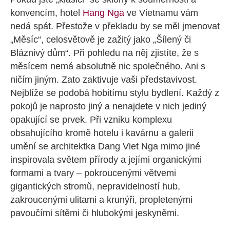
konvencím, hotel
Hang Nga
ve Vietnamu vám
nedá spát. Přestože v překladu by se měl jmenovat
„Měsíc“, celosvětově je zažitý jako „Šílený či
Bláznivý dům“. Při pohledu na něj zjistíte, že s
měsícem nemá absolutně nic společného. Ani s
ničím jiným. Zato zaktivuje vaši představivost.
Nejblíže se podobá hobitímu stylu bydlení. Každý z
pokojů je naprosto jiný a nenajdete v nich jediný
opakující se prvek. Při vzniku komplexu
obsahujícího kromě hotelu i kavárnu a galerii
umění se architektka Dang Viet Nga mimo jiné
inspirovala světem přírody a jejími organickými
formami a tvary – pokroucenými větvemi
gigantických stromů, nepravidelností hub,
zakroucenými ulitami a krunýři, propletenými
pavoučími sítěmi či hlubokými jeskyněmi.