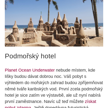
Podmořský hotel
Planet Ocean Underwater
nebude místem, kde
lišky budou dávat dobrou noc. Váš pobyt s
výhledem do mořských zahrad budou zpříjemňovat
němé tváře karibských vod. První zcela podmořský
hotel je sice zatím ve výstavbě, ale už nyní nabírá
první zaměstnance. Navíc už teď můžete
získat
pobyt zdarma
. Ještě donedávna futuristická