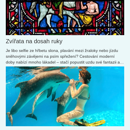
Zvířata na dosah ruky
Je libo selfie ze hřbetu slona, plavání mezi žraloky nebo jízdu
sněhovými závějemi na psím spřežení? Cestování moderní
doby nabízí mnoho lákadel – stačí popustit uzdu své fantazii a
splnit si dávné sny.