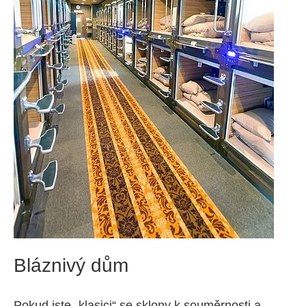
Bláznivý dům
Pokud jste „klasici“ se sklony k souměrnosti a