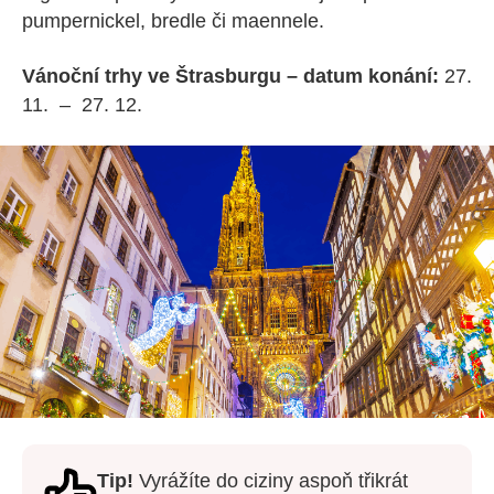
pumpernickel, bredle či maennele.
Vánoční trhy ve Štrasburgu – datum konání:
27.
11. – 27. 12.
Tip!
Vyrážíte do ciziny aspoň třikrát