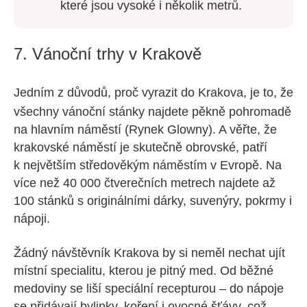
které jsou vysoké i několik metrů.
7. Vánoční trhy v Krakově
Jedním z důvodů, proč vyrazit do Krakova, je to, že
všechny vánoční stánky najdete pěkně pohromadě
na hlavním náměstí (Rynek Glowny). A věřte, že
krakovské náměstí je skutečně obrovské, patří
k největším středověkým náměstím v Evropě. Na
více než 40 000 čtverečních metrech najdete až
100 stánků s originálními dárky, suvenýry, pokrmy i
nápoji.
Žádný návštěvník Krakova by si neměl nechat ujít
místní specialitu, kterou je pitný med. Od běžné
medoviny se liší speciální recepturou – do nápoje
se přidávají bylinky, koření i ovocné šťávy, což