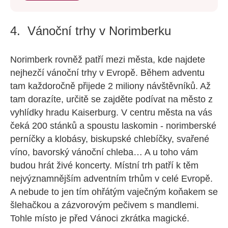
4. Vánoční trhy v Norimberku
Norimberk rovněž patří mezi města, kde najdete
nejhezčí vánoční trhy v Evropě. Během adventu
tam každoročně přijede 2 miliony návštěvníků. Až
tam dorazíte, určitě se zajděte podívat na město z
vyhlídky hradu Kaiserburg. V centru města na vás
čeká 200 stánků a spoustu laskomin - norimberské
perníčky a klobásy, biskupské chlebíčky, svařené
víno, bavorský vánoční chleba… A u toho vám
budou hrát živé koncerty. Místní trh patří k těm
nejvýznamnějším adventním trhům v celé Evropě.
A nebude to jen tím ohřátým vaječným koňakem se
šlehačkou a zázvorovým pečivem s mandlemi.
Tohle místo je před Vánoci zkrátka magické.