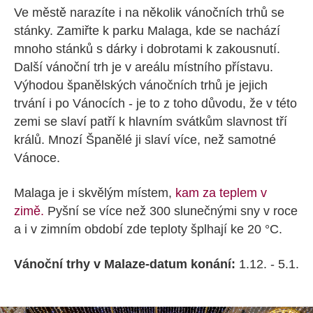
Ve městě narazíte i na několik vánočních trhů se
stánky. Zamiřte k parku Malaga, kde se nachází
mnoho stánků s dárky i dobrotami k zakousnutí.
Další vánoční trh je v areálu místního přístavu.
Výhodou španělských vánočních trhů je jejich
trvání i po Vánocích - je to z toho důvodu, že v této
zemi se slaví patří k hlavním svátkům slavnost tří
králů. Mnozí Španělé ji slaví více, než samotné
Vánoce.
Malaga je i skvělým místem,
kam za teplem v
zimě.
Pyšní se více než 300 slunečnými sny v roce
a i v zimním období zde teploty šplhají ke 20 °C.
Vánoční trhy v Malaze-datum konání:
1.12. - 5.1.