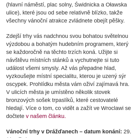
(hlavní náměstí, plac solny, Świdnicka a Oławska
ulice), které jsou od sebe relativně blízko, takže
všechny vánoční atrakce zvládnete obejít pěšky.
Zdejší trhy vás nadchnou svou bohatou světelnou
výzdobou a bohatým hudebním programem, který
se každoročně na těchto trzích koná. Užijte si
návštěvu místních stánků a vychutnejte si tuto
událost všemi smysly. Až vás přepadne hlad,
vyzkoušejte místní specialitu, kterou je uzený sýr
oscypek. Prohlídku města vám oživí zajímavá hra.
V ulicích města je umístěno několik stovek
bronzových sošek trpaslíků, které cestovatelé
hledají. Více o tom, co vidět a zažít ve Wroclawi se
dočtete
v našem článku.
Vánoční trhy v Drážďanech – datum konání:
29.