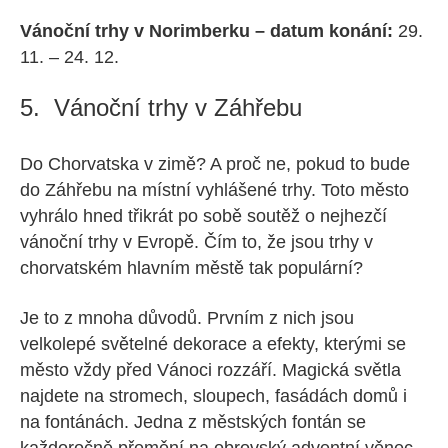
Vánoční trhy v Norimberku – datum konání:
29.
11. – 24. 12.
5. Vánoční trhy v Záhřebu
Do Chorvatska v zimě? A proč ne, pokud to bude
do Záhřebu na místní vyhlášené trhy. Toto město
vyhrálo hned třikrát po sobě soutěž o nejhezčí
vánoční trhy v Evropě. Čím to, že jsou trhy v
chorvatském hlavním městě tak populární?
Je to z mnoha důvodů. Prvním z nich jsou
velkolepé světelné dekorace a efekty, kterými se
město vždy před Vánoci rozzáří. Magická světla
najdete na stromech, sloupech, fasádách domů i
na fontánách. Jedna z městských fontán se
každoročně přemění na obrovský adventní věnec.