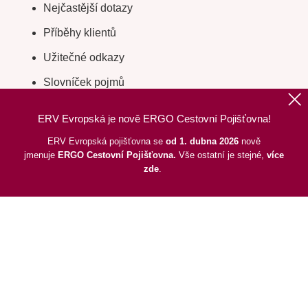
Nejčastější dotazy
Příběhy klientů
Užitečné odkazy
Slovníček pojmů
Cílové trhy
ERV Evropská je nově ERGO Cestovní Pojišťovna!
Digitální kartička cestovního pojištění
ERV Evropská pojišťovna se
od 1. dubna 2026
nově
jmenuje
ERGO
Cestovní Pojišťovna.
Vše ostatní je stejné,
více
Odstoupení od smlouvy
zde
.
Nahoru
|
Informace o webu
|
Mapa stránek