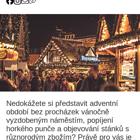
Nedokážete si představit adventní
období bez procházek vánočně
vyzdobeným náměstím, popíjení
horkého punče a objevování stánků s
různorodým zbožím? Právě pro vás je