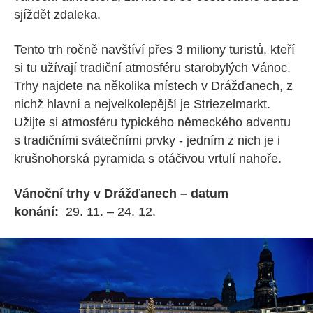
sjíždět zdaleka.
Tento trh ročně navštíví přes 3 miliony turistů, kteří
si tu užívají tradiční atmosféru starobylých Vánoc.
Trhy najdete na několika místech v Drážďanech, z
nichž hlavní a nejvelkolepější je Striezelmarkt.
Užijte si atmosféru typického německého adventu
s tradičními svátečními prvky - jedním z nich je i
krušnohorská pyramida s otáčivou vrtulí nahoře.
Vánoční trhy v Drážďanech – datum
konání:
29. 11. – 24. 12.