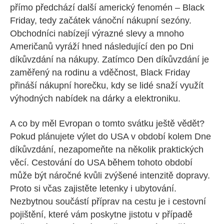
přímo předchází další americký fenomén – Black
Friday, tedy začátek vánoční nákupní sezóny.
Obchodníci nabízejí výrazné slevy a mnoho
Američanů vyráží hned následující den po Dni
díkůvzdání na nákupy. Zatímco Den díkůvzdání je
zaměřený na rodinu a vděčnost, Black Friday
přináší nákupní horečku, kdy se lidé snaží využít
výhodných nabídek na dárky a elektroniku.
A co by měl Evropan o tomto svátku ještě vědět?
Pokud plánujete výlet do USA v období kolem Dne
díkůvzdání, nezapomeňte na několik praktických
věcí. Cestování do USA během tohoto období
může být náročné kvůli zvýšené intenzitě dopravy.
Proto si včas zajistěte letenky i ubytování.
Nezbytnou součástí příprav na cestu je i cestovní
pojištění, které vám poskytne jistotu v případě