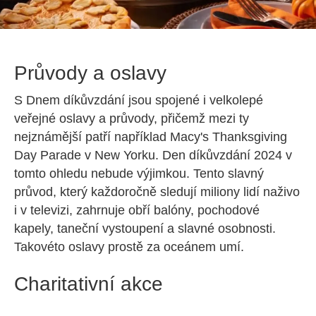
Průvody a oslavy
S Dnem díkůvzdání jsou spojené i velkolepé
veřejné oslavy a průvody, přičemž mezi ty
nejznámější patří například Macy's Thanksgiving
Day Parade v New Yorku. Den díkůvzdání 2024 v
tomto ohledu nebude výjimkou. Tento slavný
průvod, který každoročně sledují miliony lidí naživo
i v televizi, zahrnuje obří balóny, pochodové
kapely, taneční vystoupení a slavné osobnosti.
Takovéto oslavy prostě za oceánem umí.
Charitativní akce