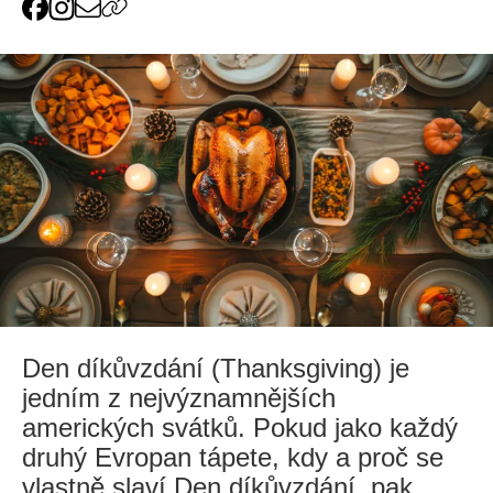
Den díkůvzdání (Thanksgiving) je
jedním z nejvýznamnějších
amerických svátků. Pokud jako každý
druhý Evropan tápete, kdy a proč se
vlastně slaví Den díkůvzdání, pak