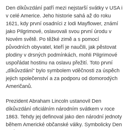
Den díkůvzdání patří mezi nejstarší svátky v USA i 
v celé Americe. Jeho historie sahá až do roku 
1621, kdy první osadníci z lodi Mayflower, známí 
jako Pilgrimové, oslavovali svou první úrodu v 
Novém světě. Po těžké zimě a s pomocí 
původních obyvatel, kteří je naučili, jak pěstovat 
plodiny v drsných podmínkách, mohli Pilgrimové 
uspořádat hostinu na oslavu přežití. Toto první 
„díkůvzdání“ bylo symbolem vděčnosti za úspěch 
jejich společenství a za podporu od domorodých 
Američanů.
Prezident Abraham Lincoln ustanovil Den 
díkůvzdání oficiálním národním svátkem v roce 
1863. Tehdy jej definoval jako den národní jednoty 
během Americké občanské války. Symbolicky Den 