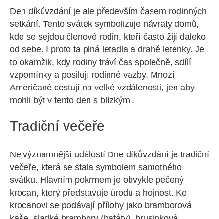
Den díkůvzdání je ale především časem rodinných
setkání. Tento svátek symbolizuje návraty domů,
kde se sejdou členové rodin, kteří často žijí daleko
od sebe. I proto ta plná letadla a drahé letenky. Je
to okamžik, kdy rodiny tráví čas společně, sdílí
vzpomínky a posilují rodinné vazby. Mnozí
Američané cestují na velké vzdálenosti, jen aby
mohli být v tento den s blízkými.
Tradiční večeře
Nejvýznamnější událostí Dne díkůvzdání je tradiční
večeře, která se stala symbolem samotného
svátku. Hlavním pokrmem je obvykle pečený
krocan, který představuje úrodu a hojnost. Ke
krocanovi se podávají přílohy jako bramborová
kaše, sladké brambory (batáty), brusinková