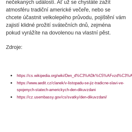
nečekaných událostí. Ať už se chystáte zažít
atmosféru tradiční americké večeře, nebo se
chcete účastnit velkolepého průvodu, pojištění vám
zajistí klidné prožití svátečních dnů, zejména
pokud vyrážíte na dovolenou na vlastní pěst.
Zdroje:
https://cs.wikipedia.org/wiki/Den_d%C3%ADk%C5%AFvzd%C
https://www.aedit.cz/clanek/v-listopadu-se-jiz-tradicne-slavi-ve-
spojenych-statech-americkych-den-dikuvzdani
https://cz.usembassy.gov/cs/svatky/den-dikuvzdani/