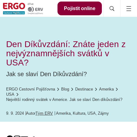
Pojistit online
Den Díkůvzdání: Znáte jeden z
nejvýznamnějších svátků v
USA?
Jak se slaví Den Díkůvzdání?
ERGO Cestovní Pojišťovna
Blog
Destinace
Amerika
USA
Největší rodinný svátek v Americe. Jak se slaví Den díkůvzdání?
9. 9. 2024
Autor
Tým ERV
Amerika
,
Kultura
,
USA
,
Zájmy