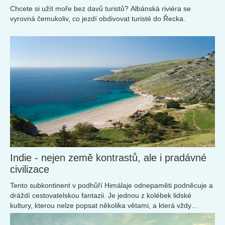
Chcete si užít moře bez davů turistů? Albánská riviéra se
vyrovná čemukoliv, co jezdí obdivovat turisté do Řecka.
Indie - nejen země kontrastů, ale i pradávné
civilizace
Tento subkontinent v podhůří Himálaje odnepaměti podněcuje a
dráždí cestovatelskou fantazii. Je jednou z kolébek lidské
kultury, kterou nelze popsat několika větami, a která vždy
přitahovala poutníky, dobyvatele...