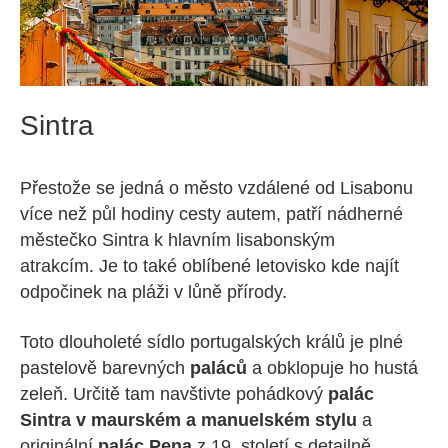
Sintra
Přestože se jedná o město vzdálené od Lisabonu
více než půl hodiny cesty autem, patří nádherné
městečko Sintra k hlavním lisabonským
atrakcím. Je to také oblíbené letovisko kde najít
odpočinek na pláži v lůně přírody.
Toto dlouholeté sídlo portugalských králů je plné
pastelově barevných
paláců
a obklopuje ho hustá
zeleň. Určitě tam navštivte pohádkový
palác
Sintra v maurském a manuelském stylu
a
originální
palác Pena
z 19. století s detailně