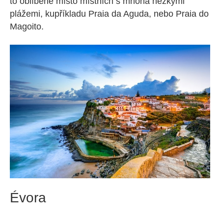
to oblíbené místo místních s mnoha hezkými
plážemi, kupříkladu Praia da Aguda, nebo Praia do
Magoito.
Évora