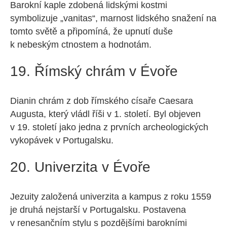
Barokní kaple zdobená lidskými kostmi
symbolizuje „vanitas“, marnost lidského snažení na
tomto světě a připomíná, že upnutí duše
k nebeským ctnostem a hodnotám.
19. Římský chrám v Évoře
Dianin chrám z dob římského císaře Caesara
Augusta, který vládl říši v 1. století. Byl objeven
v 19. století jako jedna z prvních archeologických
vykopávek v Portugalsku.
20. Univerzita v Évoře
Jezuity založená univerzita a kampus z roku 1559
je druhá nejstarší v Portugalsku. Postavena
v renesančním stylu s pozdějšími barokními