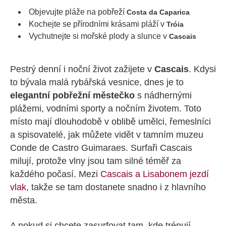
Objevujte pláže na pobřeží
Costa da Caparica
Kochejte se přírodními krásami pláží v
Tróia
Vychutnejte si mořské plody a slunce v
Cascais
Pestrý denní i noční život zažijete v
Cascais
. Kdysi
to bývala malá rybářská vesnice, dnes je to
elegantní pobřežní městečko
s nádhernými
plážemi, vodními sporty a nočním životem. Toto
místo mají dlouhodobě v oblibě umělci, řemeslníci
a spisovatelé, jak můžete vidět v tamním muzeu
Conde de Castro Guimaraes. Surfaři Cascais
milují, protože vlny jsou tam silné téměř za
každého počasí. Mezi
Cascais a Lisabonem jezdí
vlak
, takže se tam dostanete snadno i z hlavního
města.
A pokud si chcete zasurfovat tam, kde trénují