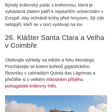
Bývalý královský palác s knihovnou, která je
vykládaná zlatem patří k nejstarším univerzitám v
Evropě. Aby ochránili knihy před hmyzem, žijí zde
netopýři, kteří se v noci vydávají na lov.
26. Klášter Santa Clara a Velha
v Coimbře
Obdivujte výhledy na město a řeku Mondego.
Procházejte se kolem kořenů gigantického
fíkovníku v zahradách Quinta das Lágrimas a
přečtěte si o velkém
milostném příběhu
portugalské královny Inês
.