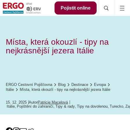
Pojistit online
Místa, která okouzlí - tipy na
nejkrásnější jezera Itálie
ERGO Cestovní Pojišťovna
Blog
Destinace
Evropa
Itálie
Místa, která okouzlí - tipy na nejkrásnější jezera Itálie
15. 12. 2025
Autor
Patricie Macelová
Itálie
,
Pojištění do zahraničí
,
Tipy & rady
,
Tipy na dovolenou
,
Turecko
,
Za