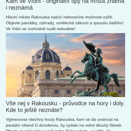
Kam ve Vídni - originální tipy na místa známá
i neznámá
Hlavní město Rakouska nabízí nekonečné možnosti vyžití.
Objevte památky, zahrady, umělecká zákoutí a spoustu dalšího!
Ve Vídni se rozhodně nudit nebudete!
Vše nej v Rakousku - průvodce na hory i doly.
Kde to ještě neznáte?
Vyjmenovat všechny kouty Rakouska, kam se dá cestovat na
parádní víkend či dovolenou, by vydalo na velmi dlouhý článek.
Přesto se pokusíme o průvodce Rakouskem - a věřte, že