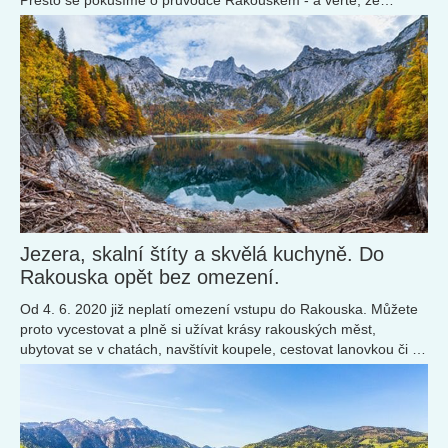
objevování nových míst v této zemi nikdy nekončí!
Jezera, skalní štíty a skvělá kuchyně. Do
Rakouska opět bez omezení.
Od 4. 6. 2020 již neplatí omezení vstupu do Rakouska. Můžete
proto vycestovat a plně si užívat krásy rakouských měst,
ubytovat se v chatách, navštívit koupele, cestovat lanovkou či se
najíst v restauracích.