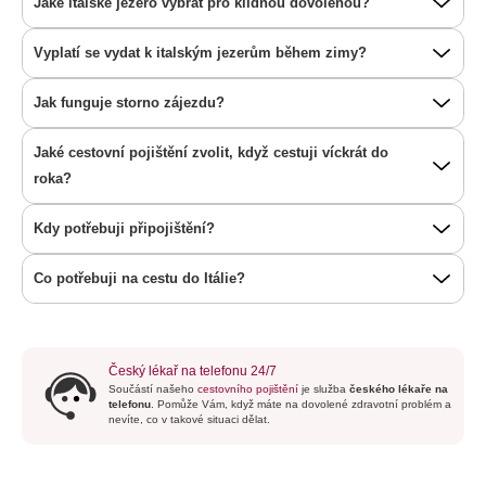
Jaké italské jezero vybrat pro klidnou dovolenou?
Vyplatí se vydat k italským jezerům během zimy?
Jak funguje storno zájezdu?
Jaké cestovní pojištění zvolit, když cestuji víckrát do
roka?
Kdy potřebuji připojištění?
Co potřebuji na cestu do Itálie?
Český lékař na telefonu 24/7
Součástí našeho
cestovního pojištění
je služba
českého lékaře na
telefonu
. Pomůže Vám, když máte na dovolené zdravotní problém a
nevíte, co v takové situaci dělat.