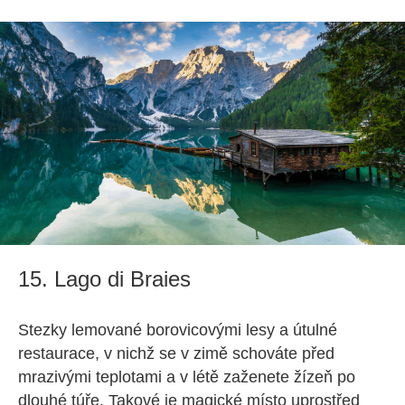
15. Lago di Braies
Stezky lemované borovicovými lesy a útulné
restaurace, v nichž se v zimě schováte před
mrazivými teplotami a v létě zaženete žízeň po
dlouhé túře. Takové je magické místo uprostřed