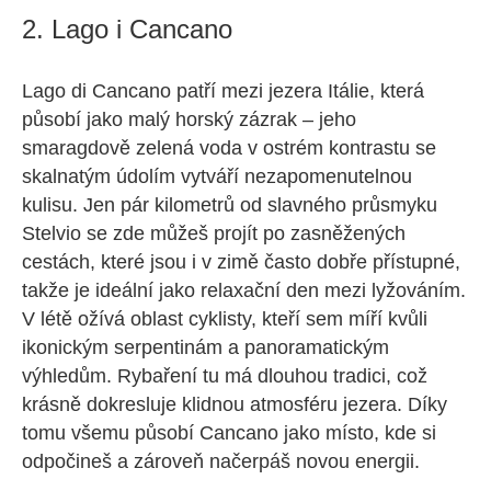
2. Lago i Cancano
Lago di Cancano patří mezi jezera Itálie, která
působí jako malý horský zázrak – jeho
smaragdově zelená voda v ostrém kontrastu se
skalnatým údolím vytváří nezapomenutelnou
kulisu. Jen pár kilometrů od slavného průsmyku
Stelvio se zde můžeš projít po zasněžených
cestách, které jsou i v zimě často dobře přístupné,
takže je ideální jako relaxační den mezi lyžováním.
V létě ožívá oblast cyklisty, kteří sem míří kvůli
ikonickým serpentinám a panoramatickým
výhledům. Rybaření tu má dlouhou tradici, což
krásně dokresluje klidnou atmosféru jezera. Díky
tomu všemu působí Cancano jako místo, kde si
odpočineš a zároveň načerpáš novou energii.