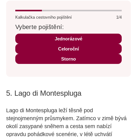
Kalkulačka cestovního pojištění
1/4
Vyberte pojištění:
Jednorázové
Celoroční
Storno
5. Lago di Montespluga
Lago di Montespluga leží těsně pod
stejnojmenným průsmykem. Zatímco v zimě bývá
okolí zasypané sněhem a cesta sem nabízí
opravdu pohádkové scenérie, v létě uchvátí