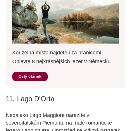
Kouzelná místa najdete i za hranicemi.
Objevte 8 nejkrásnějších jezer v Německu
Celý článek
11. Lago D'Orta
Nedaleko Lago Maggiore narazíte v
severoitalském Piemontu na malé romantické
jezero Lago d’Orta. Uprostřed se vyjímá ostrůvek