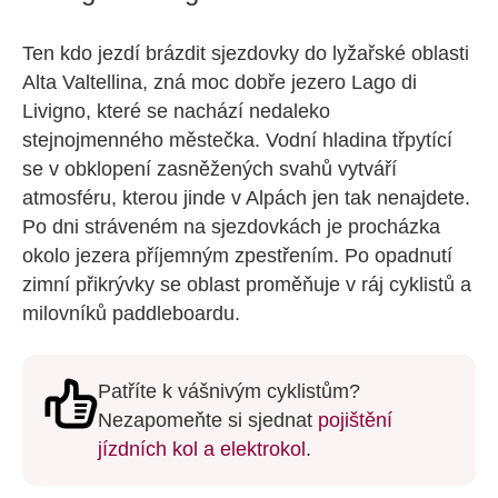
Ten kdo jezdí brázdit sjezdovky do lyžařské oblasti
Alta Valtellina, zná moc dobře jezero Lago di
Livigno, které se nachází nedaleko
stejnojmenného městečka. Vodní hladina třpytící
se v obklopení zasněžených svahů vytváří
atmosféru, kterou jinde v Alpách jen tak nenajdete.
Po dni stráveném na sjezdovkách je procházka
okolo jezera příjemným zpestřením. Po opadnutí
zimní přikrývky se oblast proměňuje v ráj cyklistů a
milovníků paddleboardu.
Patříte k vášnivým cyklistům?
Nezapomeňte si sjednat
pojištění
jízdních kol a elektrokol
.