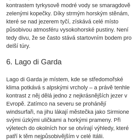
kontrastem tyrkysově modré vody se smaragdově
zelenými kopečky. Díky strmým horským stěnám,
které se nad jezerem tyčí, získává celé místo
působivou atmosféru vysokohorské pustiny. Není
tedy divu, že se často stává startovním bodem pro
delší túry.
6. Lago di Garda
Lago di Garda je místem, kde se středomořské
klima potkává s alpskými vrcholy – a právě tenhle
kontrast z něj dělá jedno z nejkrásnějších jezer v
Evropě. Zatímco na severu se prohánějí
windsurfaři, na jihu lákají městečka jako Sirmione
svými úzkými uličkami a horkými prameny. Při
výletech do okolních hor se otvírají výhledy, které
patří k těm nejpůsobivějším v celé Itálii.