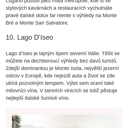
Lugano působí jako malá metropole, kde si ve
stylových kavárnách a restauracích vychutnáte
pravé italské dolce far niente s výhledy na Monte
Brè a Monte San Salvatore.
10. Lago D'Iseo
Lago d’Iseo je tajným tipem severní Itálie. Těšit se
můžete na dechberoucí výhledy bez davů turistů.
Zdejší dominantou je Monte Isola, největší jezerní
ostrov v Evropě, kde nejezdí auta a život se zde
ubírá pozvolným tempem. Výlet sem ocení také
milovníci vína. V tamních vinicích se totiž pěstuje
nejlepší italské šumivé víno.