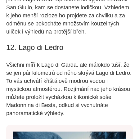
San Giulio, kam se dostanete lodičkou. Vzhledem
k jeho menší rozloze ho projdete za chvilku a za
odměnu se pokocháte množstvím kouzelných
uliček i výhledů na protější břeh.
12. Lago di Ledro
Všichni míří k Lago di Garda, ale málokdo tuší, že
se jen pár kilometrů od něho skrývá Lago di Ledro.
To vás uchvátí křišťálově modrou vodou i
mystickou atmosférou. Rozjímání nad jeho krásou
můžete proložit vycházkou k ikonické soše
Madonnina di Besta, odkud si vychutnáte
panoramatické výhledy.