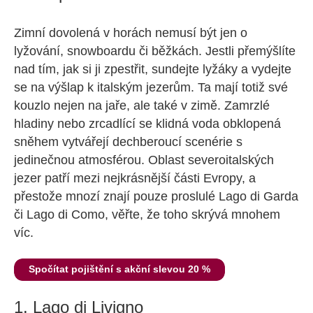
Zimní dovolená v horách nemusí být jen o
lyžování, snowboardu či běžkách. Jestli přemýšlíte
nad tím, jak si ji zpestřit, sundejte lyžáky a vydejte
se na výšlap k italským jezerům. Ta mají totiž své
kouzlo nejen na jaře, ale také v zimě. Zamrzlé
hladiny nebo zrcadlící se klidná voda obklopená
sněhem vytvářejí dechberoucí scenérie s
jedinečnou atmosférou. Oblast severoitalských
jezer patří mezi nejkrásnější části Evropy, a
přestože mnozí znají pouze proslulé Lago di Garda
či Lago di Como, věřte, že toho skrývá mnohem
víc.
Spočítat pojištění s akční slevou 20 %
1. Lago di Livigno