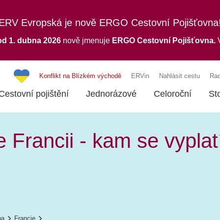
ERV Evropská je nově ERGO Cestovní Pojišťovna
od 1. dubna 2026
nově jmenuje
ERGO
Cestovní Pojišťovna.
V
Konflikt na Blízkém východě
ERVin
Nahlásit cestu
Rad
Cestovní pojištění
Jednorázové
Celoroční
St
e Francii - kam se vyplatí
pa
Francie