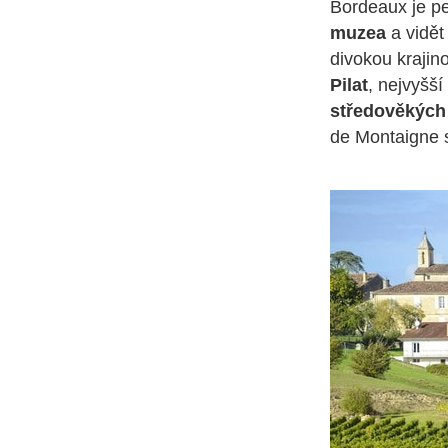
Bordeaux je pe
muzea
a vidět
divokou kraji
Pilat
, nejvyšš
středověkých
de Montaigne s