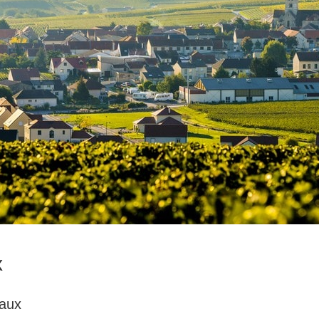
x
eaux