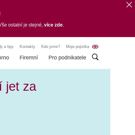
!
še ostatní je stejné,
více zde
.
y a tipy
Kontakty
Kdo jsme?
Moje pojistka
orno
Firemní
Pro podnikatele
 jet za