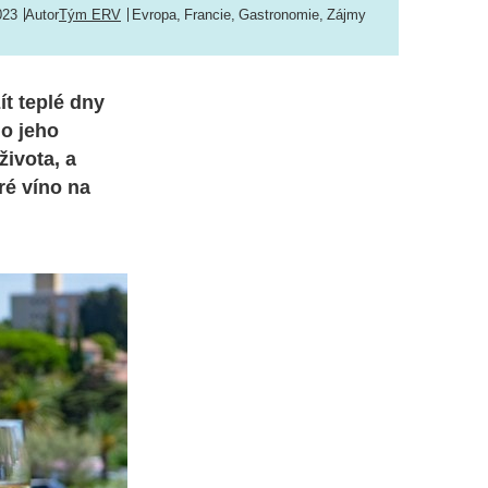
023
Autor
Tým ERV
Evropa
,
Francie
,
Gastronomie
,
Zájmy
ít teplé dny
 o jeho
života, a
ré víno na