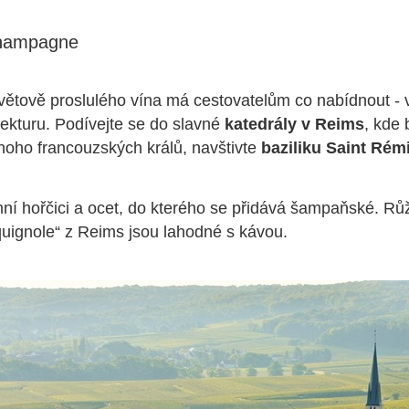
Champagne
větově proslulého vína má cestovatelům co nabídnout - v
itekturu. Podívejte se do slavné
katedrály v Reims
, kde 
oho francouzských králů, navštivte
baziliku Saint Rém
ní hořčici a ocet, do kterého se přidává šampaňské. R
oquignole“ z Reims jsou lahodné s kávou.