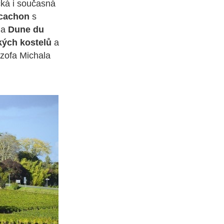
cká i současná
cachon
s
 na
Dune du
kých kostelů
a
ozofa Michala