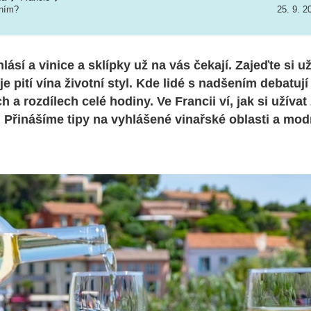
aním?
25. 9. 2
lásí a vinice a sklípky už na vás čekají. Zajeďte si už
e pití vína životní styl. Kde lidé s nadšením debatují
h a rozdílech celé hodiny. Ve Francii ví, jak si užívat 
s. Přinášíme tipy na vyhlášené vinařské oblasti a mod