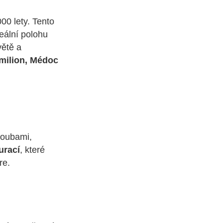
00 lety. Tento
eální polohu
větě a
milion, Médoc
houbami,
urací
, které
re.