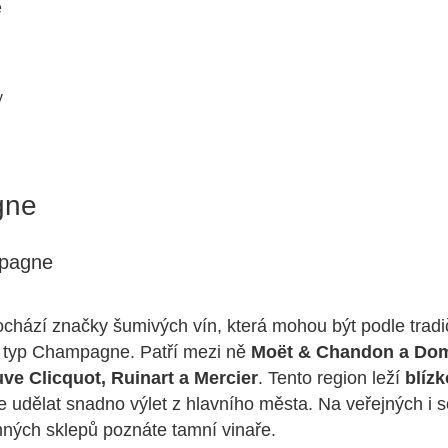
e
y
gne
pagne
chází značky šumivých vín, která mohou být podle tradi
 typ Champagne. Patří mezi ně
Moët & Chandon a Dom
uve Clicquot, Ruinart a Mercier
. Tento region leží
blízk
e udělat snadno výlet z hlavního města. Na veřejných i
nných sklepů poznáte tamní vinaře.