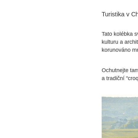
Turistika v 
Tato kolébka s
kulturu a arch
korunováno mn
Ochutnejte tam
a tradiční "cr