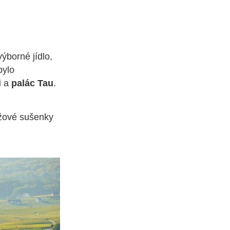
ýborné jídlo,
bylo
i
a
palác Tau
.
ůžové sušenky