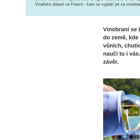
Vinařské oblasti ve Francii - kam se vyplatí jet za vinobr
Vinobraní se h
do země, kde j
vůních, chutíc
naučí to i vá
závěr.