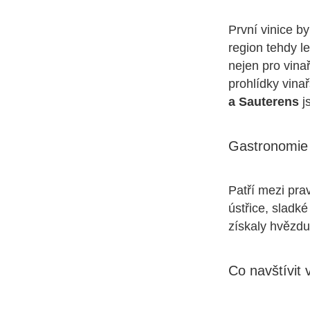
První vinice by
region tehdy l
nejen pro vina
prohlídky vina
a Sauterens
j
Gastronomie
Patří mezi pra
ústřice, sladké
získaly hvězd
Co navštívit