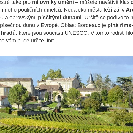
stré také pro
milovníky umění
– můžete navštívit klasi
 mnoho pouličních umělců. Nedaleko města leží záliv
Ar
nou a obrovskými
písčitými dunami
. Určitě se podívejte
í písečnou dunu v Evropě. Oblast Bordeaux je
plná říms
 hradů
, které jsou součástí UNESCO. V tomto rodišti fil
e vám bude určitě líbit.