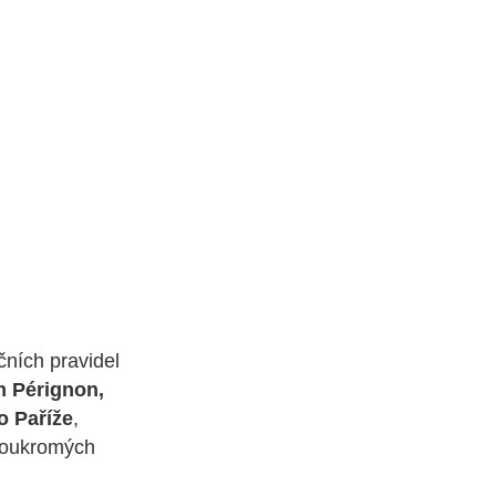
čních pravidel
 Pérignon,
o Paříže
,
 soukromých