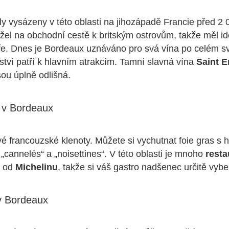
ly vysázeny v této oblasti na jihozápadě Francie před 2 0
ežel na obchodní cestě k britským ostrovům, takže měl id
ře. Dnes je Bordeaux uznáváno pro svá vína po celém s
řství patří k hlavním atrakcím. Tamní slavná vína
Saint E
sou úplně odlišná.
 v Bordeaux
vé francouzské klenoty. Můžete si vychutnat foie gras s 
 „cannelés“ a „noisettines“. V této oblasti je mnoho
resta
u od
Michelinu
, takže si váš gastro nadšenec určitě vybe
 v Bordeaux