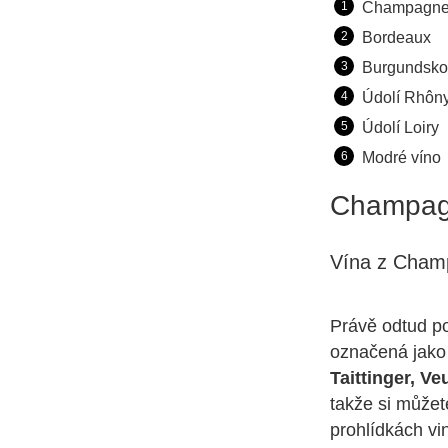
Champagn
Bordeaux
Burgundsko
Údolí Rhôn
Údolí Loiry
Modré víno
Champa
Vína z Cham
Právě odtud po
označená jako
Taittinger, Ve
takže si můžet
prohlídkách vi