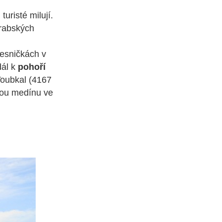
turisté milují.
arabských
esničkách v
dál k
pohoří
Toubkal (4167
kou medínu ve