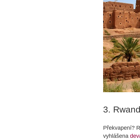
3. Rwan
Překvapení? 
vyhlášena
dev