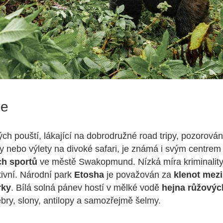
ie
lých pouští, lákající na dobrodružné road tripy, pozorová
 nebo výlety na divoké safari, je známá i svým centrem
ch sportů
ve městě Swakopmund. Nízká míra kriminality 
ktivní. Národní park
Etosha
je považován za
klenot mezi
rky
. Bílá solná pánev hostí v mělké vodě
hejna růžový
zebry, slony, antilopy a samozřejmě šelmy.