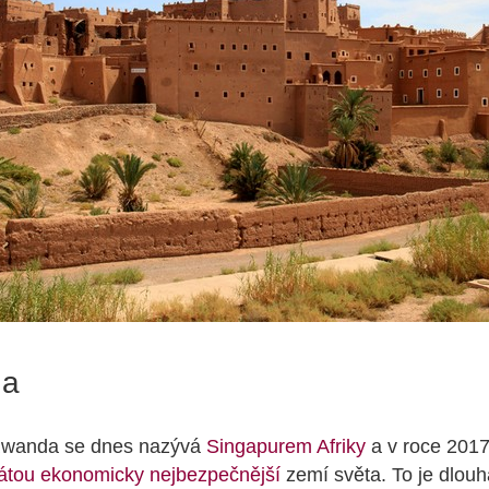
da
Rwanda se dnes nazývá
Singapurem Afriky
a v roce 2017
átou ekonomicky nejbezpečnější
zemí světa. To je dlouh