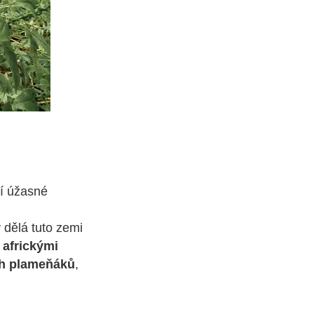
ní úžasné
dělá tuto zemi
 africkými
ch plameňáků
,