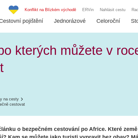
Konflikt na Blízkém východě
ERVin
Nahlásit cestu
Rad
Cestovní pojištění
Jednorázové
Celoroční
St
 po kterých můžete v ro
t
y na cesty
pečně cestovat
lánku o bezpečném cestování po Africe. Které země
í? Kam se můžete jako turisti vypravit bez obav? M