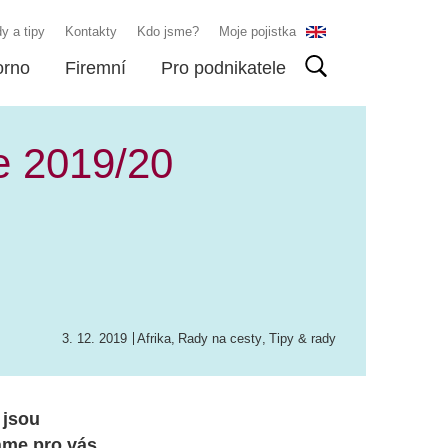
y a tipy
Kontakty
Kdo jsme?
Moje pojistka
orno
Firemní
Pro podnikatele
ce 2019/20
3. 12. 2019
Afrika
,
Rady na cesty
,
Tipy & rady
 jsou
áme pro vás