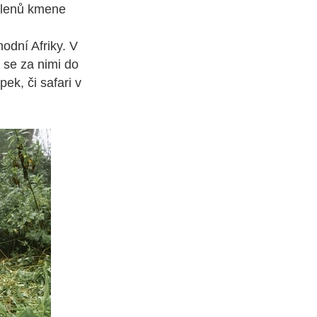
 členů kmene
odní Afriky. V
 se za nimi do
pek, či safari v