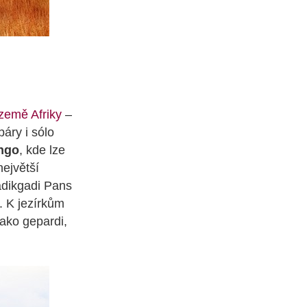
země Afriky
–
áry i sólo
ngo
, kde lze
největší
dikgadi Pans
. K jezírkům
jako gepardi,