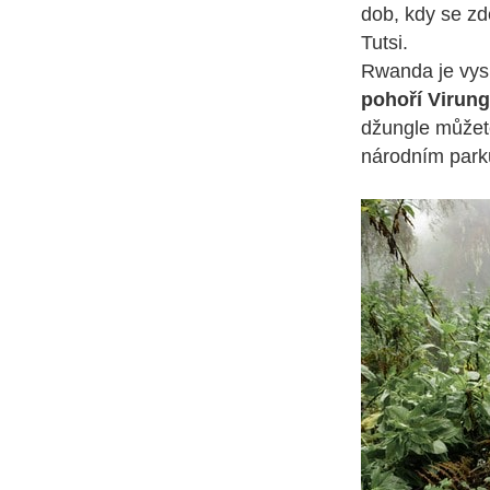
dob, kdy se z
Tutsi.
Rwanda je vysp
pohoří Virun
džungle můžete
národním par