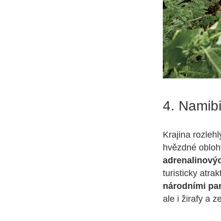
4. Namib
Krajina rozleh
hvězdné oblohy
adrenalinový
turisticky atra
národními pa
ale i žirafy a 