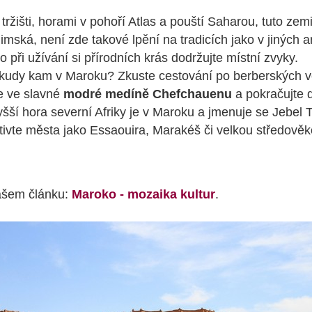
tržišti, horami v pohoří Atlas a pouští Saharou, tuto zemi 
limská, není zde takové lpění na tradicích jako v jiných 
o při užívání si přírodních krás dodržujte místní zvyky.
 kudy kam v Maroku? Zkuste cestování po berberských v
e ve slavné
modré medíně Chefchauenu
a pokračujte 
yšší hora severní Afriky je v Maroku a jmenuje se Jebel 
ivte města jako Essaouira, Marakéš či velkou středově
našem článku:
Maroko - mozaika kultur
.