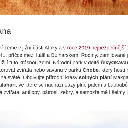
ana
ní země v jižní části Afriky a v
roce 2019 nejbezpečnější 
41. příčce mezi Itálií a Bulharskem. Rodiny, zamilované p
užijí tuto krásnou zemi. Národní park v deltě
řeky
Okava
zorovat zvířata nebo savanu v parku
Chobe
, který hostí 
 na světě. Obdivujte přírodní krásy
solných plání
Makga
alahari
, ve které se nachází oázy plné palem a baobabů
á zvířata, antilopy, pštrosi, zebry, a samozřejmě i šelmy 