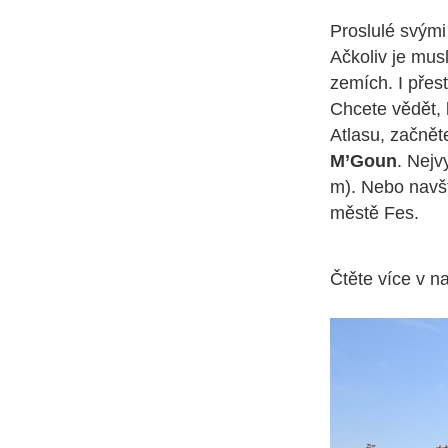
Proslulé svými 
Ačkoliv je mus
zemích. I přest
Chcete vědět,
Atlasu, začnět
M’Goun
. Nejv
m). Nebo navšt
městě Fes.
Čtěte více v 