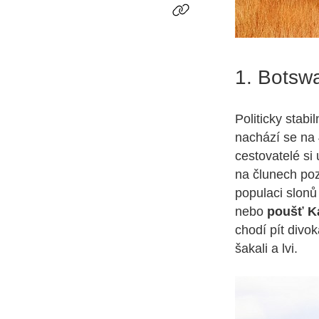
1. Botsw
Politicky stabil
nachází se na 
cestovatelé si 
na člunech po
populaci slonů
nebo
poušť K
chodí pít divok
šakali a lvi.