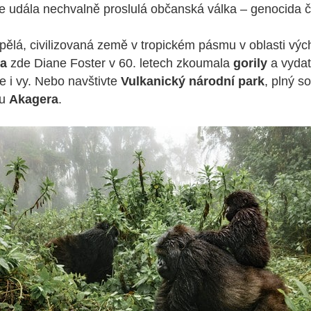
de udála nechvalně proslulá občanská válka – genocida
ělá, civilizovaná země v tropickém pásmu v oblasti vých
ga
zde Diane Foster v 60. letech zkoumala
gorily
a vydat
 i vy. Nebo navštivte
Vulkanický národní park
, plný so
ku
Akagera
.