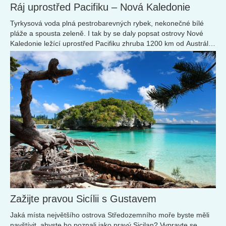
Ráj uprostřed Pacifiku – Nová Kaledonie
Tyrkysová voda plná pestrobarevných rybek, nekonečné bílé
pláže a spousta zeleně. I tak by se daly popsat ostrovy Nové
Kaledonie ležící uprostřed Pacifiku zhruba 1200 km od Austrálie.
Zažijte pravou Sicílii s Gustavem
Jaká místa největšího ostrova Středozemního moře byste měli
navštívit, abyste ho poznali jako pravý Sicilan? Vypravte se