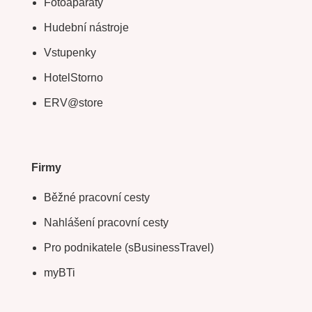
Fotoaparáty
Hudební nástroje
Vstupenky
HotelStorno
ERV@store
Firmy
Běžné pracovní cesty
Nahlášení pracovní cesty
Pro podnikatele (sBusinessTravel)
myBTi