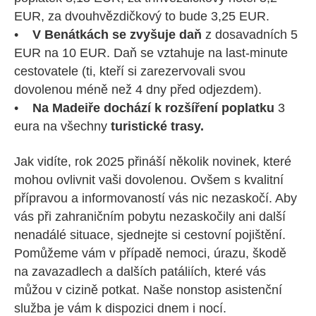
EUR, za dvouhvězdičkový to bude 3,25 EUR.
•
V Benátkách se zvyšuje daň
z dosavadních 5
EUR na 10 EUR. Daň se vztahuje na last-minute
cestovatele (ti, kteří si zarezervovali svou
dovolenou méně než 4 dny před odjezdem).
•
Na Madeiře dochází k rozšíření poplatku
3
eura na všechny
turistické trasy.
Jak vidíte, rok 2025 přináší několik novinek, které
mohou ovlivnit vaši dovolenou. Ovšem s kvalitní
přípravou a informovaností vás nic nezaskočí. Aby
vás při zahraničním pobytu nezaskočily ani další
nenadálé situace, sjednejte si cestovní pojištění.
Pomůžeme vám v případě nemoci, úrazu, škodě
na zavazadlech a dalších patáliích, které vás
můžou v cizině potkat. Naše nonstop asistenční
služba je vám k dispozici dnem i nocí.