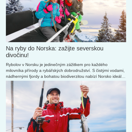
Na ryby do Norska: zažijte severskou
divočinu!
Rybolov v Norsku je jedinečným zážitkem pro každého
milovníka přírody a rybářských dobrodružství. S čistými vodami,
nádhernými fjordy a bohatou biodiverzitou nabízí Norsko ideální
podmínky pro lov lososů, tresek, okounů a dalších ryb.