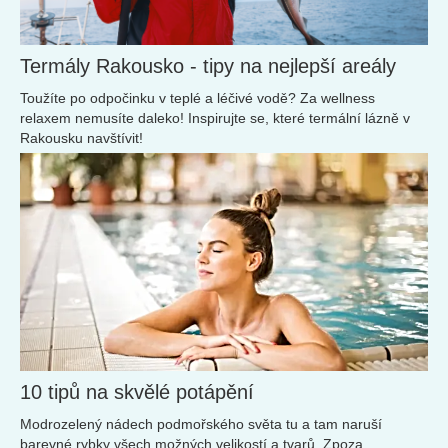
Termály Rakousko - tipy na nejlepší areály
Toužíte po odpočinku v teplé a léčivé vodě? Za wellness
relaxem nemusíte daleko! Inspirujte se, které termální lázně v
Rakousku navštívit!
10 tipů na skvělé potápění
Modrozelený nádech podmořského světa tu a tam naruší
barevné rybky všech možných velikostí a tvarů. Zpoza