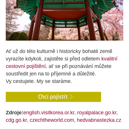
Ať už do této kulturně i historicky bohaté země
vyrazíte kdykoli, zajistěte si před odletem
kvalitní
cestovní pojištění
, ať se při poznávání můžete
soustředit jen na to příjemné a důležité.
Vy cestujete. My se staráme.
Zdroje:
english.visitkorea.or.kr
,
royalpalace.go.kr
,
cdg.go.kr
,
czechtheworld.com
,
hedvabnastezka.cz