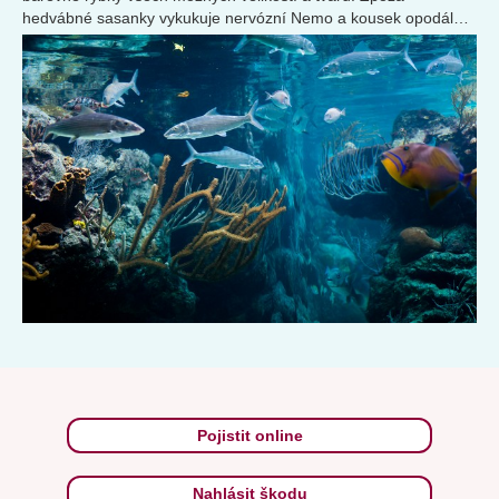
hedvábné sasanky vykukuje nervózní Nemo a kousek opodál
potkáváme nehybně ležící svítivě modrou hvězdici...
Pojistit online
Nahlásit škodu