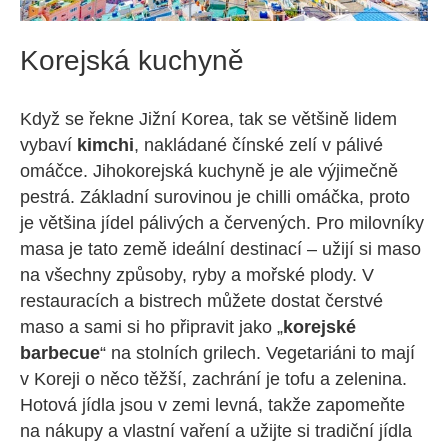
Korejská kuchyně
Když se řekne Jižní Korea, tak se většině lidem
vybaví
kimchi
, nakládané čínské zelí v pálivé
omáčce. Jihokorejská kuchyně je ale výjimečně
pestrá. Základní surovinou je chilli omáčka, proto
je většina jídel pálivých a červených. Pro milovníky
masa je tato země ideální destinací – užijí si maso
na všechny způsoby, ryby a mořské plody. V
restauracích a bistrech můžete dostat čerstvé
maso a sami si ho připravit jako „
korejské
barbecue
“ na stolních grilech. Vegetariáni to mají
v Koreji o něco těžší, zachrání je tofu a zelenina.
Hotová jídla jsou v zemi levná, takže zapomeňte
na nákupy a vlastní vaření a užijte si tradiční jídla