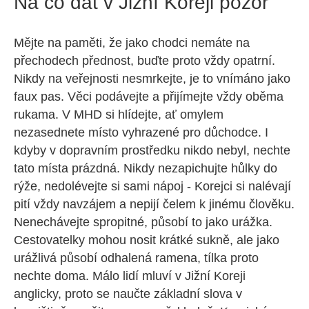
Na co dát v Jižní Koreji pozor
Mějte na paměti, že jako chodci nemáte na
přechodech přednost, buďte proto vždy opatrní.
Nikdy na veřejnosti nesmrkejte, je to vnímáno jako
faux pas. Věci podávejte a přijímejte vždy oběma
rukama. V MHD si hlídejte, ať omylem
nezasednete místo vyhrazené pro důchodce. I
kdyby v dopravním prostředku nikdo nebyl, nechte
tato místa prázdná. Nikdy nezapichujte hůlky do
rýže, nedolévejte si sami nápoj - Korejci si nalévají
pití vždy navzájem a nepijí čelem k jinému člověku.
Nenechávejte spropitné, působí to jako urážka.
Cestovatelky mohou nosit krátké sukně, ale jako
urážlivá působí odhalená ramena, tílka proto
nechte doma. Málo lidí mluví v Jižní Koreji
anglicky, proto se naučte základní slova v