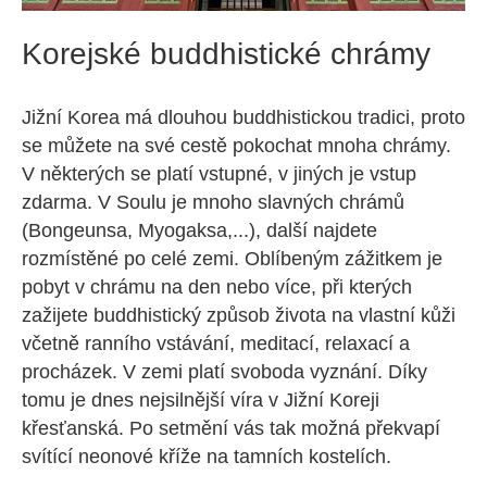
Korejské buddhistické chrámy
Jižní Korea má dlouhou buddhistickou tradici, proto
se můžete na své cestě pokochat mnoha chrámy.
V některých se platí vstupné, v jiných je vstup
zdarma. V Soulu je mnoho slavných chrámů
(Bongeunsa, Myogaksa,...), další najdete
rozmístěné po celé zemi. Oblíbeným zážitkem je
pobyt v chrámu na den nebo více, při kterých
zažijete buddhistický způsob života na vlastní kůži
včetně ranního vstávání, meditací, relaxací a
procházek. V zemi platí svoboda vyznání. Díky
tomu je dnes nejsilnější víra v Jižní Koreji
křesťanská. Po setmění vás tak možná překvapí
svítící neonové kříže na tamních kostelích.