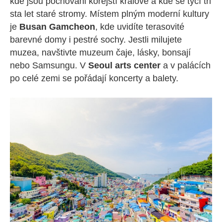
kde jsou pochováni korejští králové a kde se tyčí tři
sta let staré stromy. Místem plným moderní kultury
je
Busan Gamcheon
, kde uvidíte terasovité
barevné domy i pestré sochy. Jestli milujete
muzea, navštivte muzeum čaje, lásky, bonsají
nebo Samsungu. V
Seoul arts center
a v palácích
po celé zemi se pořádají koncerty a balety.